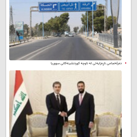
دەرئەنجامی ناڕەزایەتی لە ناوچە کوردنشینەکانی سووریا