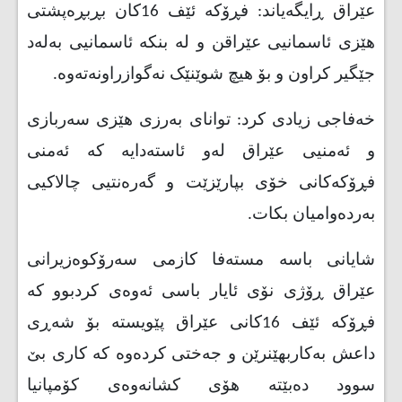
عێراق ڕایگەیاند: فڕۆکە ئێف 16کان بڕبڕەپشتی
هێزی ئاسمانیی عێراقن و لە بنکە ئاسمانیی بەلەد
جێگیر کراون و بۆ هیچ شوێنێک نەگوازراونەتەوە.
خەفاجی زیادی کرد: توانای بەرزی هێزی سەربازی
و ئەمنیی عێراق لەو ئاستەدایە کە ئەمنی
فڕۆکەکانی خۆی بپارێزێت و گەرەنتیی چالاکیی
بەردەوامیان بکات.
شایانی باسە مستەفا کازمی سەرۆکوەزیرانی
عێراق ڕۆژی نۆی ئایار باسی ئەوەی کردبوو کە
فڕۆکە ئێف 16کانی عێراق پێویستە بۆ شەڕی
داعش بەکاربهێنرێن و جەختی کردەوە کە کاری بێ
سوود دەبێتە هۆی کشانەوەی کۆمپانیا