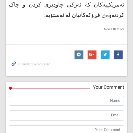
ئەمریکییەکان کە ئەرکی چاودێری کردن و چاک
کردنەوەی فڕۆکەکانیان لە ئەستۆیە.
News ID
2079
Your Comment