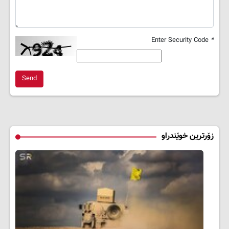
Enter Security Code
*
Send
زۆرترین خوێندراو