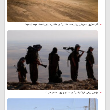
ئایا هێزی سەربازیی ژێر دەسەڵاتی کوردەکانی سووریا هەڵدەوەشێتەوە؟
بۆچی پارتی کرێکارانی کوردستان وازی لەشەڕ هێنا؟