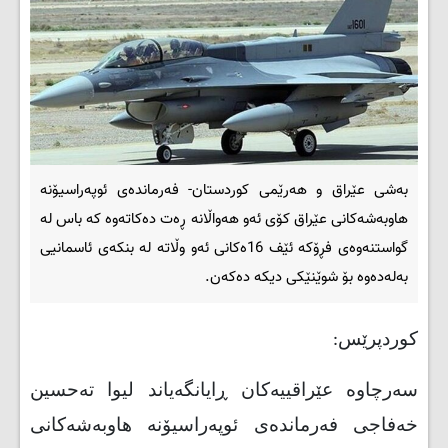
بەشی عێراق و هەرێمی کوردستان- فەرماندەی ئوپەراسیۆنە
هاوبەشەکانی عێراق کۆی ئەو هەواڵانە ڕەت دەکاتەوە کە باس لە
گواستنەوەی فڕۆکە ئێف 16ەکانی ئەو وڵاتە لە بنکەی ئاسمانیی
بەلەدەوە بۆ شوێنێکی دیکە دەکەن.
کوردپرێس:
سەرچاوە عێراقییەکان ڕایانگەیاند لیوا تەحسین
خەفاجی فەرماندەی ئوپەراسیۆنە هاوبەشەکانی