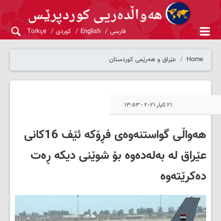
فارسی
English
کوردی
Türkçe
Home
عێراق و هەرێمی کوردستان
٢١ ئایار ٢٠٢١ - ١٣:٥٣
هەواڵی گواستنەوەی فڕۆکە ئێف 16کانی
عێراق لە بەلەدەوە بۆ شوێنی دیکە ڕەت
دەکرێتەوە