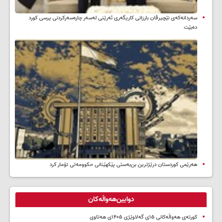
سه‌ردانه‌کەی نێچیرڤان بارزانی كاریگه‌ری ئه‌رێنی له‌سه‌ر چاره‌سه‌ركردنی پرسی كورد
ده‌بێت
هەرێمی کوردستان درێژترین بن‌بەستی پێکهێنانی حکوومەتی تۆمار کرد
دوایین‌هەواڵەکان
کورتەی هەواڵەکانی ۱۵ی گەلاوێژی ۱۴۰۵ی هەتاوی