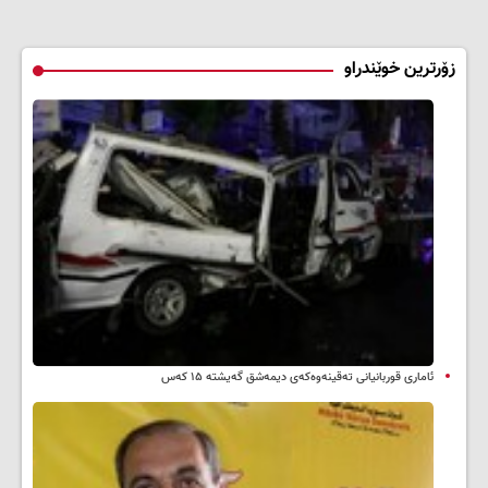
زۆرترین خوێندراو
ئاماری قوربانیانی تەقینەوەکەی دیمەشق گەیشتە ۱۵ کەس