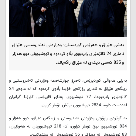
بەشی عێراق و هەرێمی کوردستان- وەزارەتی تەندروستیی عێراق
ئاماری 24 کاتژمێری رابردووی بڵاو کردەوە و تووشبوونی دوو هەزار
و 835 کەسی دیکەی لە عێراق راگەیاند.
بەپێی هەواڵی کوردپرێس، ئەمڕۆ چوارشەممە وەزارەتی تەندروستیی و
ژینگەی عێراق لە ئاماری رۆژانەی خۆیدا بڵاوی کردەوە کە لە ماوەی 24
کاتژمێری رابردوودا، 77 تووشبووی پەتای ڤایرۆسی کۆرۆنا گیانیان
لەدەست داوە، 2834 تووشبووی نوێش تۆمار کراون.
بە گوێرەی راپۆرتی وه‌زاره‌تی ته‌ندروستی و ژینگه‌ی عێراق، دوو هه‌زار و
834 تووشبووی نوێ تۆمار کراون، که‌ 218 تووشبوویان له‌ هه‌ولێرن،
83 تووشبووش له‌ دهۆک و 56 تووشبووش لە سلێمانیین.