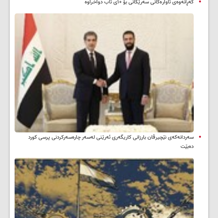
گەڕانەوەی ئاوارەکانی سەرێکانی بۆ ۱۰ی ئاب دواخراوە
سه‌ردانه‌کەی نێچیرڤان بارزانی كاریگه‌ری ئه‌رێنی له‌سه‌ر چاره‌سه‌ركردنی پرسی كورد
ده‌بێت