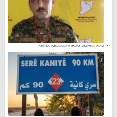
پرۆسەی تێکەڵکردنی هەسەدە لە سوپای سووریا بەردەوامە