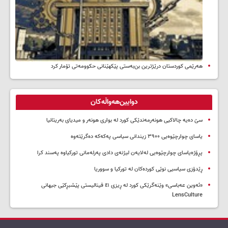
هەرێمی کوردستان درێژترین بن‌بەستی پێکهێنانی حکوومەتی تۆمار کرد
دوایین‌هەواڵەکان
سێ دەیە چالاکیی هونەرمەندێکی کورد لە بواری هونەر و میدیای بەریتانیا
یاسای چوارچێوەیی ۳۹۰۰ زیندانی سیاسی پەکەکە دەگرێتەوە
پڕۆژەیاسای چوارچێوەیی لەلایەن لیژنەی دادی پەرلەمانی تورکیاوە پەسند کرا
ڕێدۆزی سیاسیی نوێی کوردەکان لە تورکیا و سووریا
«ئەوین عەباسی» وێنەگرێکی کورد لە ڕیزی ٤١ فینالیستی پێشبڕکێی جیهانی
LensCulture