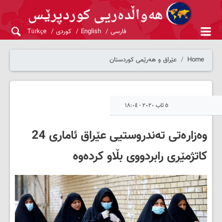
فارسی
English
کوردی
Türkçe
Home
عێراق و هەرێمی کوردستان
٥ ئاب ٢٠٢٠ - ١٨:٠٤
وەزارەتی تەندروستیی عێراق ئاماری 24
کاتژمێری رابردووی بڵاو کردەوە