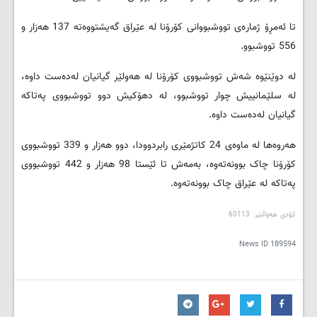
تا ئەمڕۆ ژمارەی تووشبووانی کۆرۆنا لە عێراق گه‌یشتووه‌ته‌ 137 هه‌زار و
556 تووشبوو.
لە دوێنێوە شه‌ش تووشبووی کۆرۆنا لە هەولێر گیانیان لەدەست داوە،
له‌ سلێمانییش چوار تووشبوو، له‌ ‌دهۆکیش دوو تووشبووی پەتاکە
گیانیان لەدەست داوە.
هه‌روەها له ‌ماوه‌ی 24 کاتژمێری رابردوودا، دوو هه‌زار و 339 تووشبووی
کۆرۆنا چاک بوونەتەوە، بەمەش تا ئێستا 98 هه‌زار و 442 تووشبووی
پەتاکە لە عێراق چاک بوونەتەوە.
کۆدی هەواڵنێر: 60113
News ID
189594