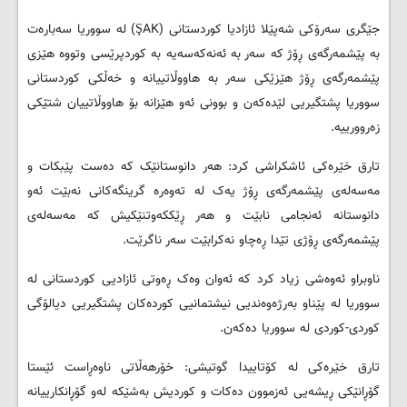
جێگری سەرۆکی شەپێلا ئازادیا کوردستانی (ŞAK) لە سووریا سەبارەت
بە پێشمەرگەی ڕۆژ کە سەر بە ئەنەکەسەیە بە کوردپرێسی وتووە هێزی
پێشمەرگەی ڕۆژ هێزێکی سەر بە هاووڵاتییانە و خەڵکی کوردستانی
سووریا پشتگیریی لێدەکەن و بوونی ئەو هێزانە بۆ هاووڵاتییان شتێکی
زەروورییە.
تارق خێرەکی ئاشکراشی کرد: هەر دانوستانێک کە دەست پێبکات و
مەسەلەی پێشمەرگەی ڕۆژ یەک لە تەوەرە گرینگەکانی نەبێت ئەو
دانوستانە ئەنجامی نابێت و هەر ڕێککەوتنێکیش کە مەسەلەی
پێشمەرگەی ڕۆژی تێدا ڕەچاو نەکرابێت سەر ناگرێت.
ناوبراو ئەوەشی زیاد کرد کە ئەوان وەک ڕەوتی ئازادیی کوردستانی لە
سووریا لە پێناو بەرژەوەندیی نیشتمانیی کوردەکان پشتگیریی دیالۆگی
کوردی-کوردی لە سووریا دەکەن.
تارق خێرەکی لە کۆتاییدا گوتیشی: خۆرهەڵاتی ناوەڕاست ئێستا
گۆڕانێکی ڕیشەیی ئەزموون دەکات و کوردیش بەشێکە لەو گۆڕانکارییانە