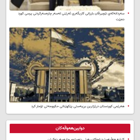
سه‌ردانه‌کەی نێچیرڤان بارزانی كاریگه‌ری ئه‌رێنی له‌سه‌ر چاره‌سه‌ركردنی پرسی كورد
ده‌بێت
هەرێمی کوردستان درێژترین بن‌بەستی پێکهێنانی حکوومەتی تۆمار کرد
دوایین‌هەواڵەکان
کێشە هەڵپەسێردراوەکان بەپێی دەستوور چارەسەر دەکرێن