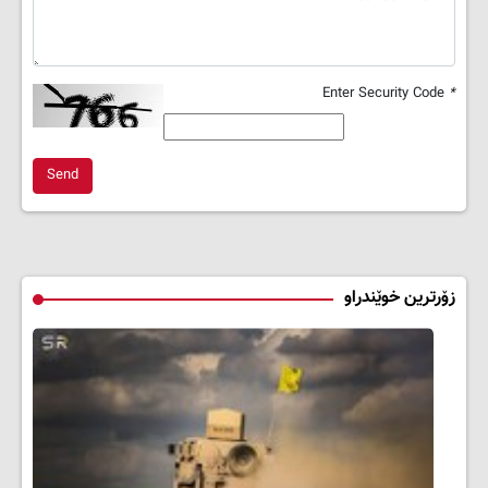
Enter Security Code
*
Send
زۆرترین خوێندراو