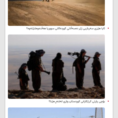
ئایا هێزی سەربازیی ژێر دەسەڵاتی کوردەکانی سووریا هەڵدەوەشێتەوە؟
بۆچی پارتی کرێکارانی کوردستان وازی لەشەڕ هێنا؟