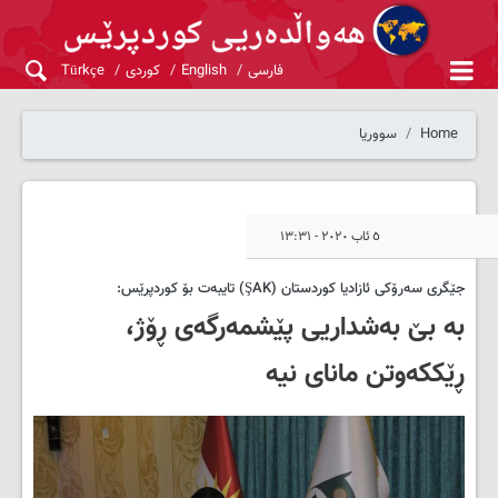
فارسی
English
کوردی
Türkçe
Home
سووریا
٥ ئاب ٢٠٢٠ - ١٣:٣١
جێگری سەرۆکی ئازادیا کوردستان (ŞAK) تایبەت بۆ کوردپرێس:
بە بێ بەشداریی پێشمەرگەی ڕۆژ،
ڕێککەوتن مانای نیە