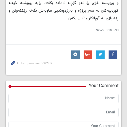
و پێویستە خۆی بۆ ئەو گۆڕانە ئامادە بکات. بۆیە پێویشتە لایەنە
کوردییەکان لە سەر پڕۆژە و بەرژەوەندیی هاوبەش بگەنە ڕێککەوتن و
پێشوازی لە گۆڕانکارییەکان بکەن.
News ID
189590
Your Comment