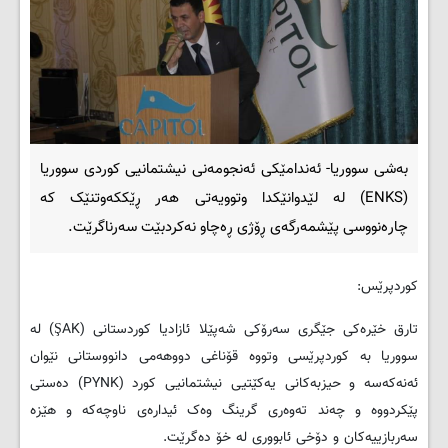
بەشی سووریا- ئەندامێکی ئەنجومەنی نیشتمانیی کوردی سووریا
(ENKS) لە لێدوانێکدا وتوویەتی هەر ڕێککەوتنێک کە
چارەنووسی پێشمەرگەی ڕۆژی ڕەچاو نەکردبێت سەرناگرێت.
کوردپرێس:
تارق خێرەکی جێگری سەرۆکی شەپێلا ئازادیا کوردستانی (ŞAK) لە
سووریا بە کوردپرێسی وتووە قۆناغی دووهەمی دانووستانی نێوان
ئەنەکەسە و حیزبەکانی یەکێتیی نیشتمانیی کورد (PYNK) دەستی
پێکردووە و چەند تەوەری گرینگ وەک ئیدارەی ناوچەکە و هێزە
سەربازییەکان و دۆخی ئابووری لە خۆ دەگرێت.