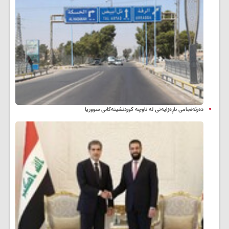
دەرئەنجامی ناڕەزایەتی لە ناوچە کوردنشینەکانی سووریا