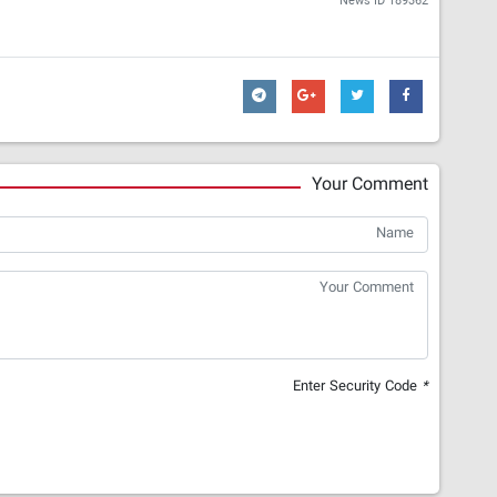
News ID
189362
Your Comment
Enter Security Code
*