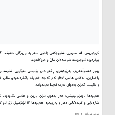
کوردپرێس: له‌ سنووری شارۆچکه‌ی زاخۆی سه‌ر به‌ پارێزگای دهۆک، گه‌نجێک 
پێکردووه‌ ئاوچووه‌ته‌ ناو سه‌دان ماڵ و دووکانه‌وه‌
.
بێوار عه‌بدوڵعه‌زیز، به‌ڕێوه‌به‌ری ڕاگه‌یاندنی پۆلیسی به‌رگریی شارست
باخدارین، له‌کاتی هاتنی لافاو ئه‌م گه‌نجه‌ خه‌ریک پاککردنه‌وه‌ی ماڵی خۆیان
و تائێستا گه‌ڕان بەدوای تەرمەکەیدا بەردەوامە.
شاره‌دێی و گونده‌کانی ده‌ور و به‌رییه‌وه‌، هه‌روه‌ها ١٢ ئۆتۆمبیل ژێر ئاو که‌وتوون.
کۆدی هەواڵنێر: 60113