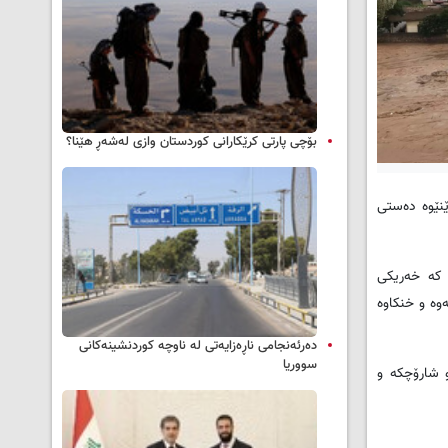
بۆچی پارتی کرێکارانی کوردستان وازی لەشەڕ هێنا؟
ێنێوە ده‌ستی
 که‌ خه‌ریکی
وه‌ و خنکاوه‌
دەرئەنجامی ناڕەزایەتی لە ناوچە کوردنشینەکانی
سووریا
له‌ناوخۆی پارێزگای دهۆک و شارۆچکه‌ و