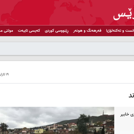
انست و تەکنەلۆژیا
فەرهەنگ و هونەر
ڕێنووسی کوردی
کەیسی تایبەت
مولتی مد
١٩ ئازار ٢٠٢٠ - ١١:٥٠
د
ی خابیر