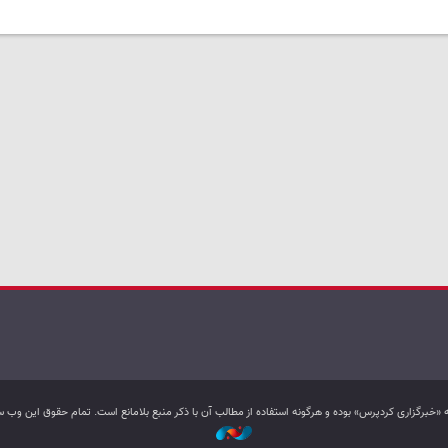
به «خبرگزاری کردپرس» بوده و هرگونه استفاده از مطالب آن با ذکر منبع بلامانع است. تمام حقوق این و