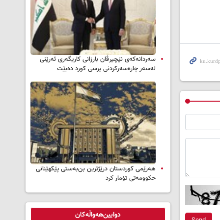
سه‌ردانه‌کەی نێچیرڤان بارزانی كاریگه‌ری ئه‌رێنی
له‌سه‌ر چاره‌سه‌ركردنی پرسی كورد ده‌بێت
هەرێمی کوردستان درێژترین بن‌بەستی پێکهێنانی
حکوومەتی تۆمار کرد
دوایین‌هەواڵەکان