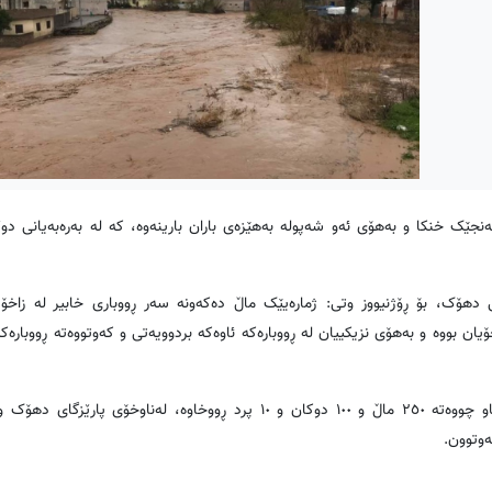
خنکا و به‌هۆی ئه‌و شه‌پوله‌ به‌هێزه‌ی باران بارینه‌وه‌، که‌ له‌ به‌ره‌به‌یانی دو
انی دهۆک، بۆ ڕۆژنیووز وتی: ژماره‌یێک ماڵ ده‌که‌ونه‌ سه‌ر ڕووباری خابیر له‌ زاخۆ
 بووه‌ و به‌هۆی نزیکییان له ‌ڕووباره‌که‌ ئاوه‌که‌ بردوویەتی و که‌وتووه‌ته‌ ڕووباره‌که‌
هه‌روه‌ها ناوبراو وتیشی: هه‌ر به‌هۆی باران بارین و هاتنی لافاوه‌وه‌، ئاو چووه‌ته‌ ٢٥٠ ماڵ و ١٠٠ دوکان و ١٠ پرد ڕووخاوە، 