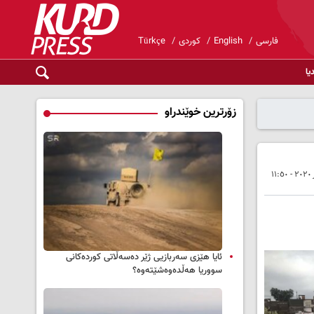
فارسی
English
کوردی
Türkçe
یا
زۆرترین خوێندراو
ئایا هێزی سەربازیی ژێر دەسەڵاتی کوردەکانی
سووریا هەڵدەوەشێتەوە؟