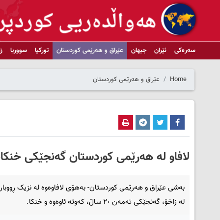
سەرەکی
ئێران
جیهان
عێراق و هەرێمی کوردستان
تورکیا
سووریا
ز
Home
عێراق و هەرێمی کوردستان
لافاو لە هەرێمی کوردستان گەنجێکی خنکان
بەشی عێراق و هەرێمی کوردستان- بەهۆی لافاوەوە له‌ نزیک ڕووبار
لە زاخۆ، گه‌نجێکی ته‌مه‌ن ٢٠ ساڵ، که‌وته‌ ئاوه‌وه‌ و خنکا.