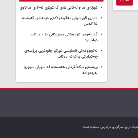
Send
کورتەی هەواڵەکانی ۱۵ی گەلاوێژی ۱۴۰۵ی هەتاوی
ئاماری قوربانیانی تەقینەوەکەی دیمەشق گەیشتە
۱۵ کەس
گەڕانەوەی ئاوارەکانی سەرێکانی بۆ ۱۰ی ئاب
دواخراوە
ئەنجوومەنی ئاسایشی تورکیا چاودێریی پرۆسەی
چەکدادانی پەکەکە دەکات
پرۆسەی تێکەڵکردنی هەسەدە لە سوپای سووریا
بەردەوامە
ب سایت برای خبرگزاری کردپرس محفوظ است.