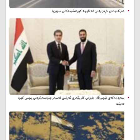
دەرئەنجامی ناڕەزایەتی لە ناوچە کوردنشینەکانی سووریا
سه‌ردانه‌کەی نێچیرڤان بارزانی كاریگه‌ری ئه‌رێنی له‌سه‌ر چاره‌سه‌ركردنی پرسی كورد
ده‌بێت