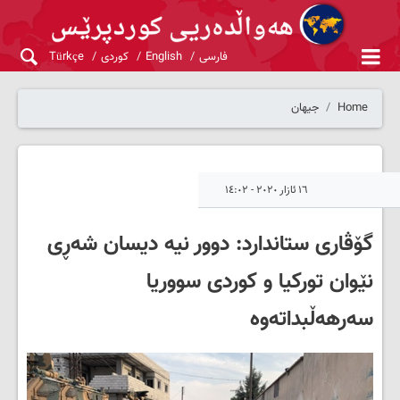
فارسی
English
کوردی
Türkçe
Home
جیهان
١٦ ئازار ٢٠٢٠ - ١٤:٠٢
گۆڤاری ستاندارد: دوور نیە دیسان شەڕی
نێوان تورکیا و کوردی سووریا
سەرهەڵبداتەوە