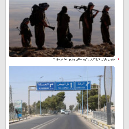
بۆچی پارتی کرێکارانی کوردستان وازی لەشەڕ هێنا؟