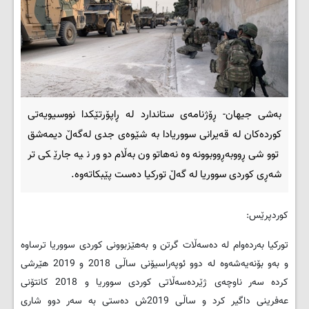
بەشی جیهان- ڕۆژنامەی ستاندارد لە ڕاپۆرتێکدا نووسیویەتی
کوردەکان لە قەیرانی سووریادا بە شێوەی جدی لەگەڵ دیمەشق
تووشی ڕووبەڕووبوونەوە نەهاتوون بەڵام دوور نیە جارێکی تر
شەڕی کوردی سووریا لە گەڵ تورکیا دەست پێبکاتەوە.
کوردپرێس:
تورکیا بەردەوام لە دەسەڵات گرتن و بەهێزبوونی کوردی سووریا ترساوە
و بەو بۆنەیەشەوە لە دوو ئوپەراسیۆنی ساڵی 2018 و 2019 هێرشی
کردە سەر ناوچەی ژێردەسەڵاتی کوردی سووریا و 2018 کانتۆنی
عەفرینی داگیر کرد و ساڵی 2019ش دەستی بە سەر دوو شاری