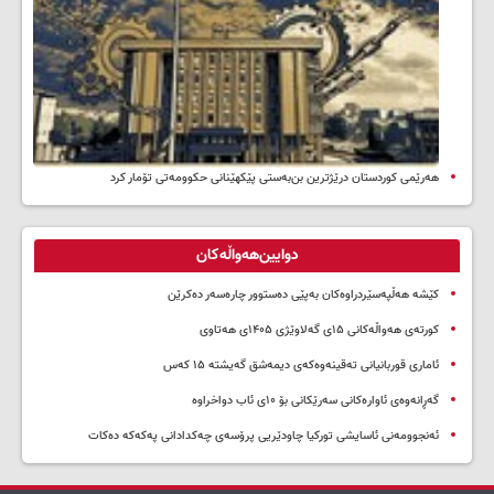
هەرێمی کوردستان درێژترین بن‌بەستی پێکهێنانی حکوومەتی تۆمار کرد
دوایین‌هەواڵەکان
کێشە هەڵپەسێردراوەکان بەپێی دەستوور چارەسەر دەکرێن
کورتەی هەواڵەکانی ۱۵ی گەلاوێژی ۱۴۰۵ی هەتاوی
ئاماری قوربانیانی تەقینەوەکەی دیمەشق گەیشتە ۱۵ کەس
گەڕانەوەی ئاوارەکانی سەرێکانی بۆ ۱۰ی ئاب دواخراوە
ئەنجوومەنی ئاسایشی تورکیا چاودێریی پرۆسەی چەکدادانی پەکەکە دەکات