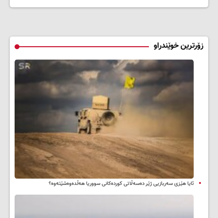
زۆرترین خوێندراو
ئایا هێزی سەربازیی ژێر دەسەڵاتی کوردەکانی سووریا هەڵدەوەشێتەوە؟