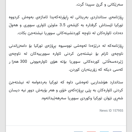
سەرێکانی و گرێ سپیدا گرت.
ڕۆژنامەی ستانداردی بەریتانی لە ڕاپۆرتەکەیدا ئاماژەی بەوەش کردووە
تورکیا ئێستاش گرفتارە بە کێشەی 3.5 ملوێن ئاواری سووری و هەوڵ
دەدات ئاوارەکان لە ناوچە کوردنشینەکانی سووریا نیشتەجێ بکات.
ڕۆژنامەکە لە درێژەدا ئەوەشی نووسیوە پڕۆژەی تورکیا بۆ دامەزراندنی
ناوچەی ئارام بۆ نیشتەجێ کردنی ئاوارە سوورییەکان لە ناوچەی
ژێردەسەڵاتی کوردەکانی سووریا بۆتە هۆی ئاوارەبوونی 300 هەزار
کەسی دیکە کە زۆرینەیان کوردن.
ستاندارد هۆشداریی ئەوەشی داوە کە تورکیا بەردەوامە لە نیشتەجێ
کردنی ئاوارەکان بە پێی پڕۆژەکەی خۆی و هەر بۆیەش دوور نیە دیسان
شەڕی نێوان تورکیا وکوردی سووریا سەرهەێبداتەوە.
News ID
157955