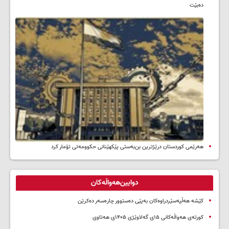
ده‌بێت
هەرێمی کوردستان درێژترین بن‌بەستی پێکهێنانی حکوومەتی تۆمار کرد
دوایین‌هەواڵەکان
کێشە هەڵپەسێردراوەکان بەپێی دەستوور چارەسەر دەکرێن
کورتەی هەواڵەکانی ۱۵ی گەلاوێژی ۱۴۰۵ی هەتاوی