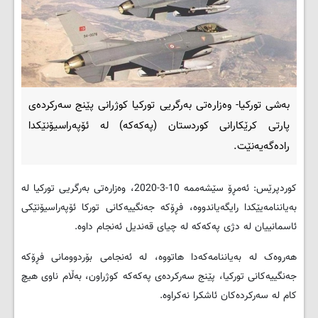
بەشی تورکیا- وەزارەتی بەرگریی تورکیا کوژرانی پێنج سەرکردەی
پارتی کرێکارانی کوردستان (پەکەکە) لە ئۆپەراسیۆنێکدا
رادەگەیەنێت.
کوردپرێس: ئەمڕۆ سێشەممە 10-3-2020، وەزارەتی بەرگریی تورکیا لە
بەیاننامەیێکدا رایگەیاندووە، فڕۆکە جەنگییەکانی تورکا ئۆپەراسیۆنێکی
ئاسمانییان لە دژی پەکەکە لە چیای قەندیل ئەنجام داوە
.
هەروەک لە بەیاننامەکەدا هاتووە، لە ئەنجامی بۆردوومانی فڕۆکە
جەنگییەکانی تورکیا، پێنج سەرکردەی پەکەکە کوژراون، بەڵام ناوی هیچ
کام لە سەرکردەکان ئاشکرا نەکراوە.