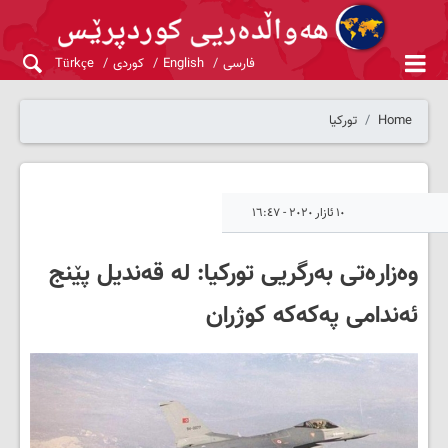
فارسی
English
کوردی
Türkçe
Home
تورکیا
١٠ ئازار ٢٠٢٠ - ١٦:٤٧
وەزارەتی بەرگریی تورکیا: لە قەندیل پێنج
ئەندامی پەکەکە کوژران