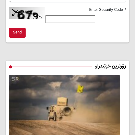
Enter Security Code
*
Send
زۆرترین خوێندراو