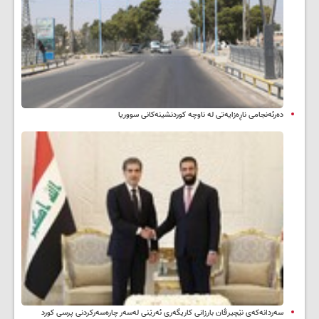
دەرئەنجامی ناڕەزایەتی لە ناوچە کوردنشینەکانی سووریا
سه‌ردانه‌کەی نێچیرڤان بارزانی كاریگه‌ری ئه‌رێنی له‌سه‌ر چاره‌سه‌ركردنی پرسی كورد