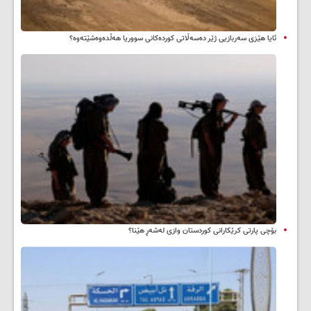
ئایا هێزی سەربازیی ژێر دەسەڵاتی کوردەکانی سووریا هەڵدەوەشێتەوە؟
بۆچی پارتی کرێکارانی کوردستان وازی لەشەڕ هێنا؟