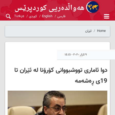
فارسی
English
کوردی
Türkçe
Home
ئێران
٩ ئازار ٢٠٢٠ - ١٤:٤١
دوا ئاماری تووشبووانی کۆرۆنا لە ئێران تا
19ی ڕەشەمە