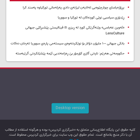
پڕۆژەیاسای چوارچێوەیی لەلایەن لیژنەی دادی پەرلەمانی تورکیاوە پەسند کرا
ڕێدۆزی سیاسیی نوێی کوردەکان لە تورکیا و سووریا
«ئەوین عەباسی» وێنەگرێکی کورد لە ڕیزی ٤١ فینالیستی پێشبڕکێی جیهانی
LensCulture
بانکی جیهانی ١٠٠ ملیۆن دۆلار بۆ نوێکردنەوەی سیستەمی پارەی سووریا تەرخان دەکات
حکوومەتی هەرێم: ناردنی گازی کۆرمۆر بێ ڕەزامەندیی ئێمە پێشێلکردنی گرێبەستە
Desktop version
کليه حقوق اين پایگاه اطلاع‌رسانی متعلق به «خبرگزاری کردپرس» بوده و هرگونه استفاده از مطالب
آن با ذکر منبع بلامانع است. تمام حقوق این وب سایت برای خبرگزاری کردپرس محفوظ است.