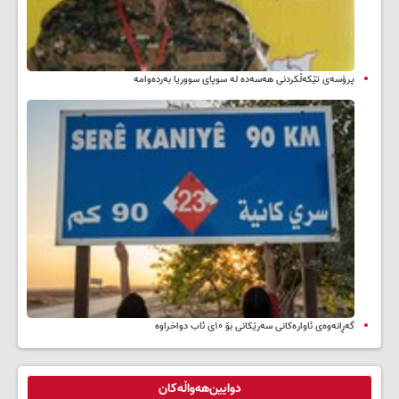
پرۆسەی تێکەڵکردنی هەسەدە لە سوپای سووریا بەردەوامە
گەڕانەوەی ئاوارەکانی سەرێکانی بۆ ۱۰ی ئاب دواخراوە
دوایین‌هەواڵەکان