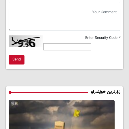
Enter Security Code
*
Send
زۆرترین خوێندراو