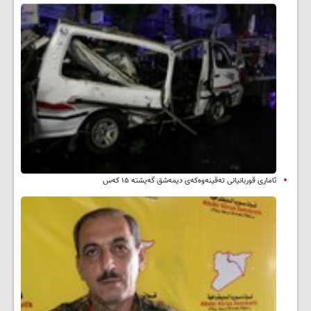
ئاماری قوربانیانی تەقینەوەکەی دیمەشق گەیشتە ۱۵ کەس