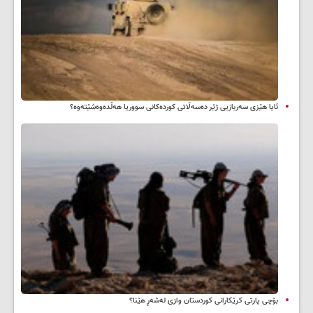
ئایا هێزی سەربازیی ژێر دەسەڵاتی کوردەکانی سووریا هەڵدەوەشێتەوە؟
بۆچی پارتی کرێکارانی کوردستان وازی لەشەڕ هێنا؟