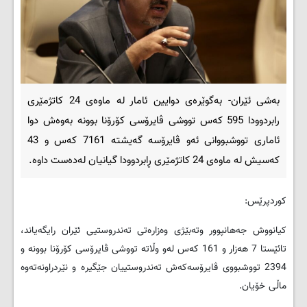
بەشی ئێران- بەگوێرەی دوایین ئامار لە ماوەی 24 كاتژمێری
رابردوودا 595 كەس تووشی ڤایرۆسی كۆرۆنا بوونە بەوەش دوا
ئاماری تووشبووانی ئەو ڤایرۆسە گەیشتە 7161 کەس و 43
كەسیش لە ماوەی 24 کاتژمێری ڕابردوودا گیانیان لەدەست داوە.
کوردپرێس:
کیانووش جەهانپوور وتەبێژی وەزارەتی تەندروستیی ئێران رایگەیاند،
تائێستا 7 ھەزار و 161 كەس لەو وڵاتە تووشی ڤایرۆسی كۆرۆنا بوونە و
2394 تووشبووی ڤایرۆسەکەش تەندروستییان جێگیرە و نێردراونەتەوە
ماڵی خۆیان.