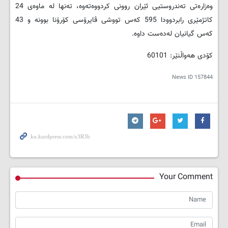
وەزارەتی تەندروستیی ئێران روونی كردووەتەوە، تەنھا لە ماوەی 24
كاتژمێری رابردوودا 595 كەس تووشی ڤایرۆسی كۆرۆنا بوونە و 43
كەس گیانیان لەدەست داوە.
کۆدی هەواڵنێر: 60101
News ID
157844
Your Comment