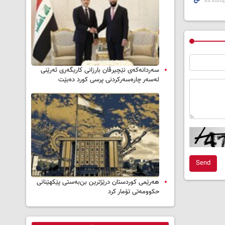
سه‌ردانه‌کەی نێچیرڤان بارزانی كاریگه‌ری ئه‌رێنی
له‌سه‌ر چاره‌سه‌ركردنی پرسی كورد ده‌بێت
Send
هەرێمی کوردستان درێژترین بن‌بەستی پێکهێنانی
حکوومەتی تۆمار کرد