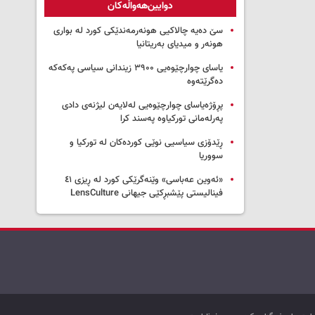
دوایین‌هەواڵەکان
سێ دەیە چالاکیی هونەرمەندێکی کورد لە بواری
هونەر و میدیای بەریتانیا
یاسای چوارچێوەیی ۳۹۰۰ زیندانی سیاسی پەکەکە
دەگرێتەوە
پڕۆژەیاسای چوارچێوەیی لەلایەن لیژنەی دادی
پەرلەمانی تورکیاوە پەسند کرا
ڕێدۆزی سیاسیی نوێی کوردەکان لە تورکیا و
سووریا
«ئەوین عەباسی» وێنەگرێکی کورد لە ڕیزی ٤١
فینالیستی پێشبڕکێی جیهانی LensCulture