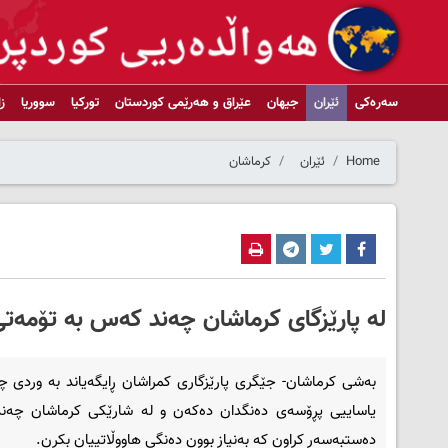
سەرەکی
ئێران
جیهان
عێراق و هەرێمی کوردستان
تورکیا
سووریا
ز
Home
ئێران
کرماشان
لە پارێزگای کرماشان چەند کەس بە تۆمەتی
بەشی کرماشان- جێگری پارێزگاری کمراشان ڕایگەیاند بە وردی چ
یاساییی پڕۆسەی دەنگدان دەکەن و لە شارێکی کرماشان چە
دەستبەسەر کراون کە بەنیاز بوون دەنگی هاووڵاتییان بکڕن.