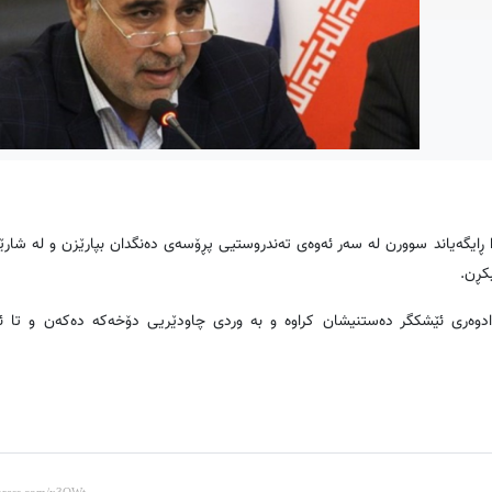
ا ڕایگەیاند سوورن لە سەر ئەوەی تەندروستیی پڕۆسەی دەنگدان بپارێزن و لە شار
کڕن.
 دادوەری ئێشکگر دەستنیشان کراوە و بە وردی چاودێریی دۆخەکە دەکەن و تا ئ