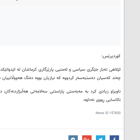
کوردپرێس:
ئێلاهی تەبار جێگری سیاسی و ئەمنیی پارێزگاری کرماشان لە لێدوانێکد
چەند کەسیان دەستبەسەر کردووە کە نیازیان بووە دەنگ هەووڵاتییان ب
ناوبراو زیادی کرد بە مەبەستی پاراستنی سەلامەتی هەڵبژاردنەکان
نائاسایی ڕووی نەداوە.
News ID
157600