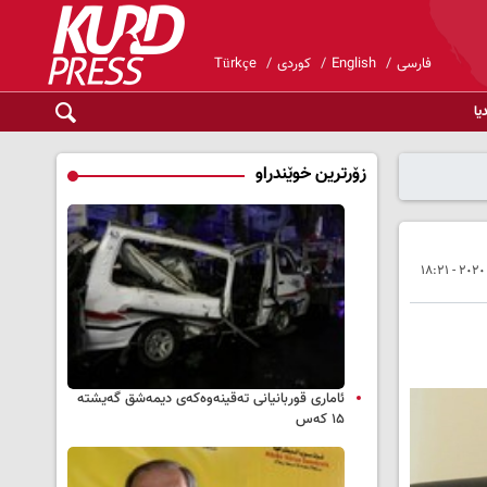
فارسی
English
کوردی
Türkçe
یا
زۆرترین خوێندراو
ئاماری قوربانیانی تەقینەوەکەی دیمەشق گەیشتە
۱۵ کەس