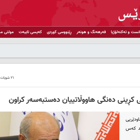
انست و تەکنەلۆژیا
فەرهەنگ و هونەر
ڕێنووسی کوردی
کەیسی تایبەت
مولتی مد
٢١ شوبات ٢٠٢٠ - ١٨:٢١
 کڕینی دەنگی هاووڵاتییان دەستبەسەر کراون
اودێریی
ند کەس