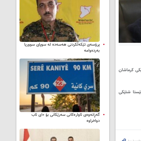
پرۆسەی تێکەڵکردنی هەسەدە لە سوپای سووریا
بەردەوامە
ێکی کرماشان
ێستا شتێکی
گەڕانەوەی ئاوارەکانی سەرێکانی بۆ ۱۰ی ئاب
دواخراوە