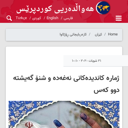
فارسی
English
کوردی
Türkçe
Home
ئێران
ئازەربایجانی ڕۆژئاوا
٢١ شوبات ٢٠٢٠ - ١٠:١٠
ژمارە کاندیدەکانی نەغەدە و شنۆ گەیشتە
دوو کەس