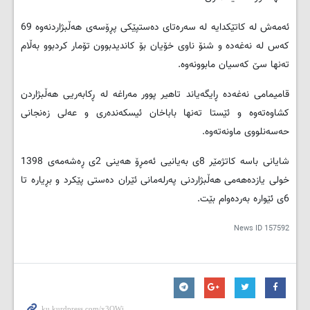
ئەمەش لە کاتێکدایە لە سەرەتای دەستپێکی پڕۆسەی هەڵبژاردنەوە 69
کەس لە نەغەدە و شنۆ ناوی خۆیان بۆ کاندیدبوون تۆمار کردبوو بەڵام
تەنها سێ کەسیان مابوونەوە.
قامیمامی نەغەدە ڕایگەیاند تاهیر پوور مەراغە لە ڕکابەریی هەڵبژاردن
کشاوەتەوە و ئێستا تەنها باباخان ئیسکەندەری و عەلی زەنجانی
حەسەنلووی ماونەتەوە.
شایانی باسە کاتژمێر 8ی بەیانیی ئەمڕۆ هەینی 2ی ڕەشەمەی 1398
خولی یازدەهەمی هەڵبژاردنی پەرلەمانی ئێران دەستی پێکرد و بڕیارە تا
6ی ئێوارە بەردەوام بێت.
News ID
157592