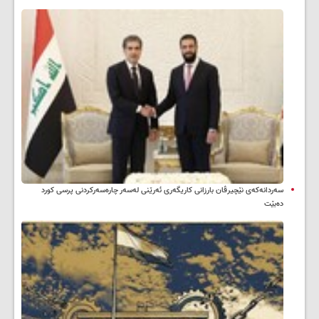
سه‌ردانه‌کەی نێچیرڤان بارزانی كاریگه‌ری ئه‌رێنی له‌سه‌ر چاره‌سه‌ركردنی پرسی كورد
ده‌بێت