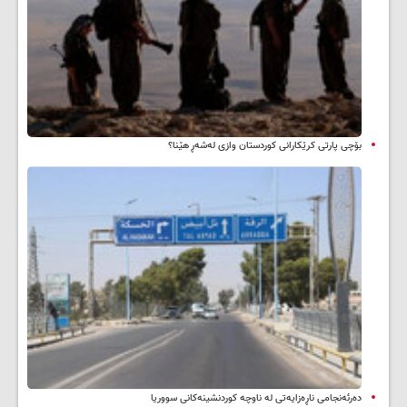
بۆچی پارتی کرێکارانی کوردستان وازی لەشەڕ هێنا؟
دەرئەنجامی ناڕەزایەتی لە ناوچە کوردنشینەکانی سووریا