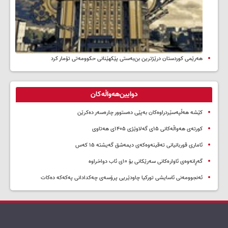
هەرێمی کوردستان درێژترین بن‌بەستی پێکهێنانی حکوومەتی تۆمار کرد
دوایین‌هەواڵەکان
کێشە هەڵپەسێردراوەکان بەپێی دەستوور چارەسەر دەکرێن
کورتەی هەواڵەکانی ۱۵ی گەلاوێژی ۱۴۰۵ی هەتاوی
ئاماری قوربانیانی تەقینەوەکەی دیمەشق گەیشتە ۱۵ کەس
گەڕانەوەی ئاوارەکانی سەرێکانی بۆ ۱۰ی ئاب دواخراوە
ئەنجوومەنی ئاسایشی تورکیا چاودێریی پرۆسەی چەکدادانی پەکەکە دەکات