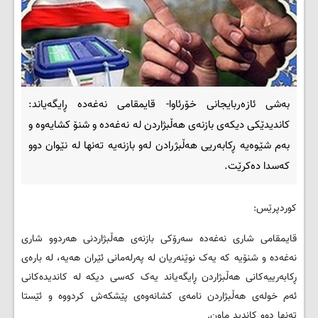
بەشی ئازەربایجانی خۆرئاوا- قایمقامی نەغەدە ڕایگەیاند:
کاندیدێکی دیکەی بازنەی هەڵبژاردن لە نەغەدە و شنۆ کشایەوە و
بەم شێوەیە ڕکابەریی هەڵبژرادن لەو بازنەیە تەنها لە نێوان دوو
کەسدا دەکرێت.
کوردپرێس:
قایمقامی شاری نەغەدە سەرۆکی بازنەی هەڵبژاردنی هەردوو شاری
نەغەدە و شنۆیە کە یەک نوێنەریان لە پەرلەمانی ئێران هەیە، لە بارەی
ڕکابەرییەکانی هەڵبژاردن ڕایگەیاند یەک کەسی دیکە لە کاندیدەکانی
ئەم خولەی هەڵبژاردن نامەی کشانەوەی پێشکەش کردووە و ئێستا
تەنها دوو کاندید ماون.