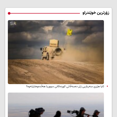
زۆرترین خوێندراو
ئایا هێزی سەربازیی ژێر دەسەڵاتی کوردەکانی سووریا هەڵدەوەشێتەوە؟