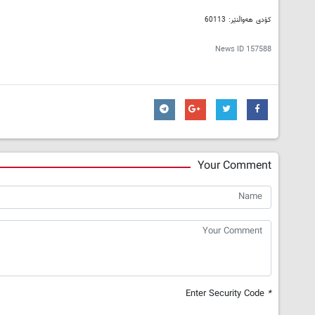
کۆدی هەواڵنێر: 60113
News ID
157588
Your Comment
Enter Security Code
*