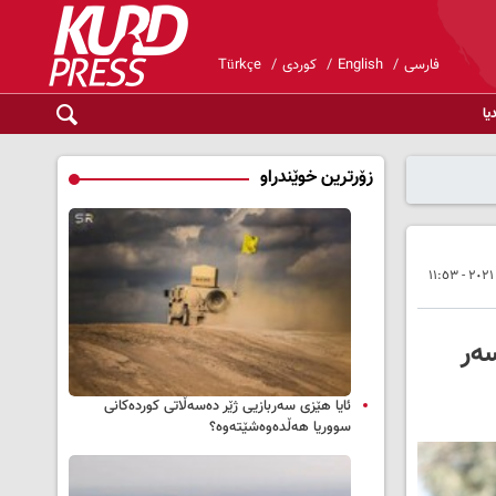
فارسی
English
کوردی
Türkçe
یا
زۆرترین خوێندراو
سەر
ئایا هێزی سەربازیی ژێر دەسەڵاتی کوردەکانی
سووریا هەڵدەوەشێتەوە؟