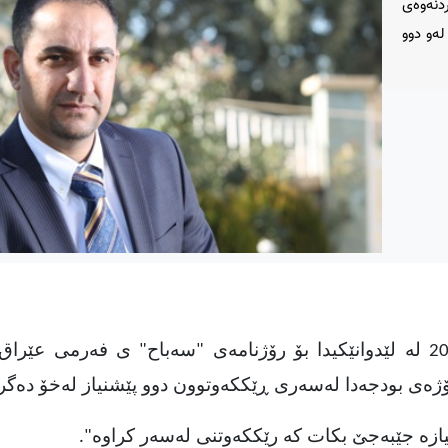
دنەوەى
لەو دوو
سەمیر هەورامى ڕۆژی سێشەممە 23 ئازارى 2021 لە لێدوانێکیدا بۆ رۆژنامەى "سەباح" ى فەرمى 
ۆژەى بودجەدا لەسەرى ڕێککەوتوون دوو پێشنیاز لەخۆ دەگر
نیازە جێبەجێ بکات کە رێککەوتنى لەسەر کراوە".