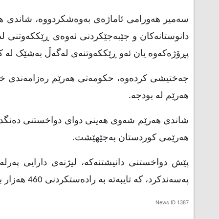
سەمیر هەورامى ئاماژەى بەوەشکردووە، شاندى هەر
دانوستانەکان و جێبەجێکردنى ئەوەى ڕێککەوتنى ل
پڕۆژەکەوە یان ئەو ڕێککەوتنەى لەگەڵ بەشێک لە ک
جەختیشی کردەوە، حکومەتى هەرێم رەزامەندى خۆ
هەرێم لە بودجە.
شاندى هەرێم شەوى هەینى دواى دواخستنى دەنگدان
هەرێمى کوردستان بەجێهێشت.
پێش دواخستنى دانیشتنەکە، لیژنەى دارایی پەرلە
پەسەندکرد، کە تایبەتە بە رادەستکردنى 460 هەزار بەرمیل نەوت و نیوەى داهاتە فیدراڵییەکان.
News ID
1387