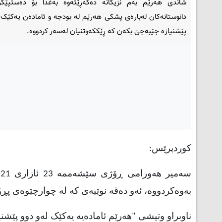
شاندى هەرێم بەم نزیکانە دەگەڕێتەوە بەغدا بۆ دەستپێکر
دانوستانەکان لەبارەى پشکى هەرێم لە بودجە و ئامادەن یەکێک 
پێشنیازە جێبەجێ بکەن کە ڕێککەوتنیان لەسەر کردووە.
کوردپرێس:
بەوەکردووە، ئەو دەقە نوێیەى کە لە چوارچێوەى پڕ
ناوبراو وتیشى "هەرێم ئامادەیە یەکێک لەو دوو پێش