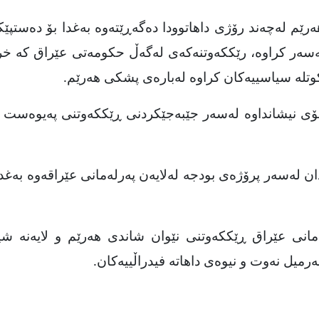
ێم لەچەند رۆژى داهاتوودا دەگەڕێتەوە بەغدا بۆ دەستپێ
ەسەر کراوە، رێککەوتنەکەى لەگەڵ حکومەتى عێراق کە خرا
وتلە سیاسییەکان کراوە لەبارەى پشکى هەرێم.
ى نیشانداوە لەسەر جێبەجێکردنى ڕێککەوتنى پەیوەست 
 لەسەر پرۆژەى بودجە لەلایەن پەرلەمانى عێراقەوە بەغد
مانى عێراق ڕێککەوتنى نێوان شاندى هەرێم و لایەنە شی