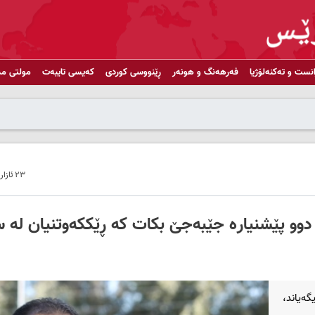
انست و تەکنەلۆژیا
فەرهەنگ و هونەر
ڕێنووسی کوردی
کەیسی تایبەت
مولتی مد
٢٣ ئازار ٢٠٢١ - ١١:٥٣
دوو پێشنیارە جێبەجێ بکات کە ڕێککەوتنیان لە 
ەیاند،