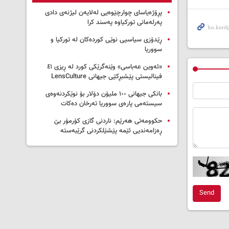
پڕۆژەیاسای چوارچێوەیی لەلایەن لیژنەی دادی
پەرلەمانی تورکیاوە پەسند کرا
ڕێدۆزی سیاسیی نوێی کوردەکان لە تورکیا و
سووریا
«ئەوین عەباسی» وێنەگرێکی کورد لە ڕیزی ٤١
فینالیستی پێشبڕکێی جیهانی LensCulture
بانکی جیهانی ١٠٠ ملیۆن دۆلار بۆ نوێکردنەوەی
سیستەمی پارەی سووریا تەرخان دەکات
حکوومەتی هەرێم: ناردنی گازی کۆرمۆر بێ
ڕەزامەندیی ئێمە پێشێلکردنی گرێبەستە
Send