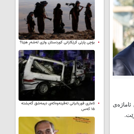
بۆچی پارتی کرێکارانی کوردستان وازی لەشەڕ هێنا؟
ئاماری قوربانیانی تەقینەوەکەی دیمەشق گەیشتە
عێراق ئاماژەى
۱۵ کەس
ێت.