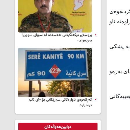
کردنەوەى
وەتە ناو
پرۆسەی تێکەڵکردنی هەسەدە لە سوپای سووریا
بەردەوامە
بە پشکى
اى بەرەو
عییەکانى
گەڕانەوەی ئاوارەکانی سەرێکانی بۆ ۱۰ی ئاب
دواخراوە
دوایین‌هەواڵەکان