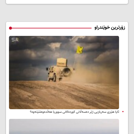
زۆرترین خوێندراو
ئایا هێزی سەربازیی ژێر دەسەڵاتی کوردەکانی سووریا هەڵدەوەشێتەوە؟