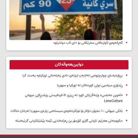
گەڕانەوەی ئاوارەکانی سەرێکانی بۆ ۱۰ی ئاب دواخراوە
دوایین‌هەواڵەکان
پڕۆژەیاسای چوارچێوەیی لەلایەن لیژنەی دادی پەرلەمانی تورکیاوە پەسند کرا
ڕێدۆزی سیاسیی نوێی کوردەکان لە تورکیا و سووریا
«ئەوین عەباسی» وێنەگرێکی کورد لە ڕیزی ٤١ فینالیستی پێشبڕکێی جیهانی
LensCulture
بانکی جیهانی ١٠٠ ملیۆن دۆلار بۆ نوێکردنەوەی سیستەمی پارەی سووریا تەرخان دەکات
حکوومەتی هەرێم: ناردنی گازی کۆرمۆر بێ ڕەزامەندیی ئێمە پێشێلکردنی گرێبەستە