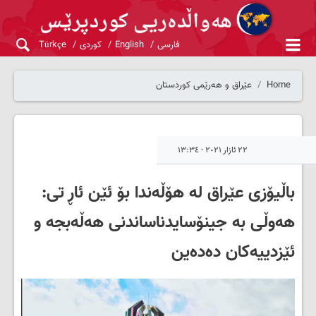
فارسی
English
کوردی
Türkçe
Home
عێراق و هەرێمی کوردستان
٢٢ ئازار ٢٠٢١ - ١٣:٣٤
باڵیۆزی عێراق لە هۆڵەندا بۆ ئێن ئاڕ تی:
هەوڵى بە جینۆسایدناساندنى هەڵەبجە و
ئێزدییەکان دەدەین