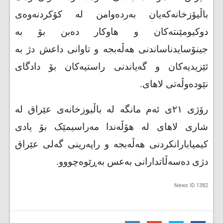
باڵیۆزخانەکەیان بەردەوامن لە کۆکردنەوەی
دوکیومێنتەکان و هاوکار دەبن بۆ بە
جینۆسایدناساندنی هەڵەبجە و تاوانی داعش دژ بە
ئێزیدیەکان و گەیاندنی راستیەکان بۆ دادگای
نێودەوڵەتی لاهای.
رۆژى ٢١ى ئەم مانگە لە باڵيوزخانەى عێراق لە
شاری لاهای لە هۆڵەندا مەراسيمێک بۆ يادى
كيميابارانكردنى هەڵەبجە و راپەرينى گەلى عێراق
دژى دەسەڵاتدارانی بەعس بەڕێوەچووو.
News ID
1382