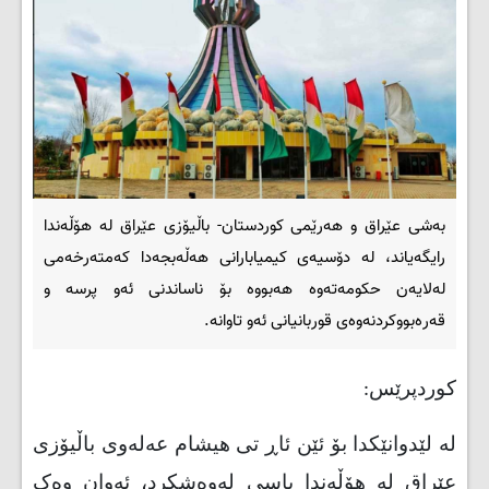
بەشی عێراق و هەرێمی کوردستان- باڵیۆزی عێراق لە هۆڵەندا
رایگەیاند، لە دۆسیەى کیمیابارانى هەڵەبجەدا كەمتەرخەمى
لەلايەن حكومەتەوە ھەبووە بۆ ناساندنى ئەو پرسە و
قەرەبووكردنەوەی قوربانيانى ئەو تاوانە.
کوردپرێس:
لە لێدوانێکدا بۆ ئێن ئاڕ تی هیشام عەلەوی باڵیۆزی
عێراق لە هۆڵەندا باسى لەوەشکرد، ئەوان وەک