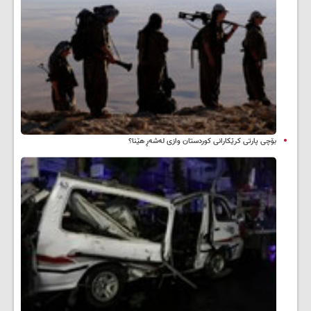
بۆچی پارتی کرێکارانی کوردستان وازی لەشەڕ هێنا؟