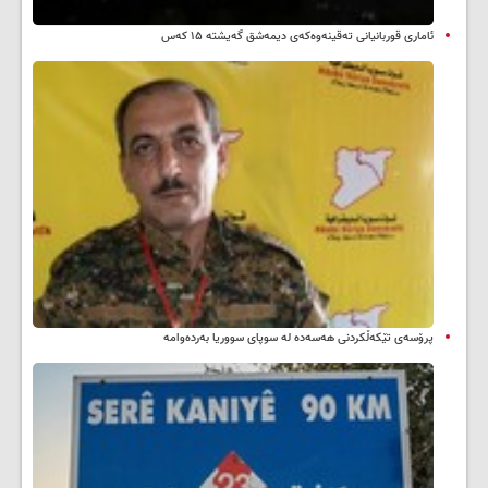
ئاماری قوربانیانی تەقینەوەکەی دیمەشق گەیشتە ۱۵ کەس
پرۆسەی تێکەڵکردنی هەسەدە لە سوپای سووریا بەردەوامە