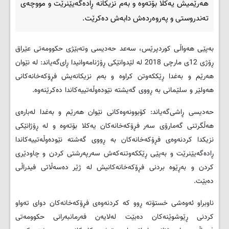
هه‌رێمیش یه‌كلا بۆته‌وه ‌و به‌م نزیكانه‌ ڕاده‌گه‌یێنرێت و مووچه‌ی
ته‌ندروستی و په‌روه‌رده‌ش دابه‌ش ده‌كرێت.
به‌پێی هه‌واڵی کوردپرێس، سه‌عد حه‌دیسی وته‌بێژی حكوومه‌تی عێراق
ڕۆژی 12ی مارچی 2018 له ‌لێدوانێكی ڕۆژنامه‌وانیدا ڕای‌گه‌یاند: له‌ نێوان
هه‌رێم و به‌غدا ڕێككه‌وتن كراوه‌ و به‌م نزیكانه‌یش فڕۆكه‌خانه‌كانی
هه‌ولێر و سلێمانی به‌ ڕووی گه‌یشته‌ نێوده‌وڵه‌تییه‌كاندا ده‌كرێنه‌وه‌.
حه‌دیسی ڕاشی‌گه‌یاند: كۆبوونه‌وه‌كانی نێوان هه‌رێم و به‌غدا له‌باره‌ی
هه‌ڵگرتنی گه‌مارۆی سه‌ر فڕۆكه‌خانه‌كان یه‌كلا بۆته‌وه ‌و له ڕۆژانێكی
نزیكدا كردنه‌وه‌ی فڕۆكه‌خانه‌كان به‌ ڕووی گه‌شته‌ نێوده‌وڵه‌تییه‌كاندا
ڕاده‌گه‌یێنرێت و به‌پێی ڕێككه‌وتنه‌كه‌ش سه‌رپه‌رشتی كردن و چاودێری
كردن و به‌ڕێوه ‌بردنی فڕۆكه‌خانه‌كانیش له ‌ژێر ده‌سه‌ڵاتی فیدراڵی
ده‌بێت.
ناوبراو ئه‌وه‌شی خستۆته ‌ڕوو كه‌ كردنه‌وه‌ی فڕۆكه‌خانه‌كان دوای ته‌واو
كردنی ڕێوشوێنه‌كان ده‌بێت له‌لایه‌ن فه‌رمانبه‌رانی حكوومه‌تی