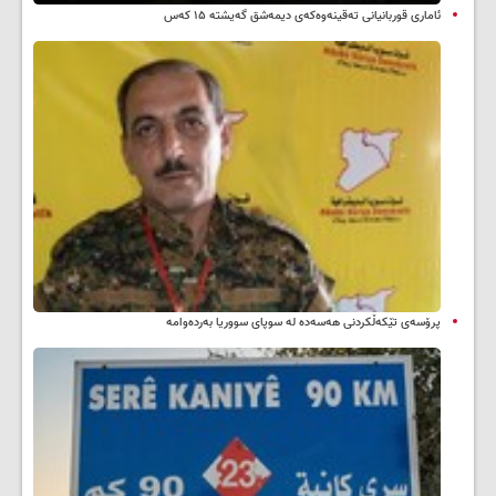
ئاماری قوربانیانی تەقینەوەکەی دیمەشق گەیشتە ۱۵ کەس
پرۆسەی تێکەڵکردنی هەسەدە لە سوپای سووریا بەردەوامە