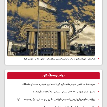
هەرێمی کوردستان درێژترین بن‌بەستی پێکهێنانی حکوومەتی تۆمار کرد
دوایین‌هەواڵەکان
سێ دەیە چالاکیی هونەرمەندێکی کورد لە بواری هونەر و میدیای بەریتانیا
یاسای چوارچێوەیی ۳۹۰۰ زیندانی سیاسی پەکەکە دەگرێتەوە
پڕۆژەیاسای چوارچێوەیی لەلایەن لیژنەی دادی پەرلەمانی تورکیاوە پەسند کرا