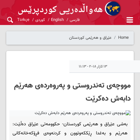
فارسی
English
کوردی
Türkçe
Home
عێراق و هەرێمی کوردستان
١٣ ئازار ٢٠١٨ - ١١:١٣
مووچه‌ی ته‌ندروستی و په‌روه‌رده‌ی هه‌رێم
دابه‌ش ده‌كرێت
به‌شی عێراق و هه‌رێمی کوردستان- حکوومه‌تی عێراق ده‌ڵێت:
هه‌رێم و به‌غدا ڕێككه‌وتوون و كردنه‌وه‌ی فڕۆكه‌خانه‌كانی