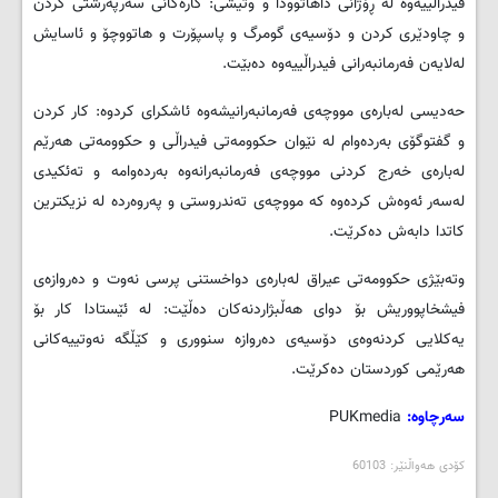
فیدراڵییه‌وه‌ له‌ ڕۆژانی داهاتوودا و وتیشی: كاره‌كانی سه‌رپه‌رشتی كردن
و چاودێری كردن و دۆسیه‌ی گومرگ و پاسپۆرت و هاتووچۆ و ئاسایش
له‌لایه‌ن فه‌رمانبه‌رانی فیدراڵییه‌وه‌ ده‌بێت.
حه‌دیسی له‌باره‌ی مووچه‌ی فه‌رمانبه‌رانیشه‌وه‌ ئاشكرای كردوه‌: كار كردن
و گفتوگۆی به‌رده‌وام له ‌نێوان حكوومه‌تی فیدراڵی و حكوومه‌تی هه‌رێم
له‌باره‌ی خه‌رج كردنی مووچه‌ی فه‌رمانبه‌رانه‌وه‌ به‌رده‌وامه‌ و ته‌ئكیدی
له‌سه‌ر ئه‌وه‌ش كرده‌وه‌ كه‌ مووچه‌ی ته‌ندروستی و په‌روه‌رده‌ له‌ نزیكترین
كاتدا دابه‌ش ده‌كرێت.
وته‌بێژی حكوومه‌تی عیراق له‌باره‌ی دواخستنی پرسی نه‌وت و ده‌روازه‌ی
فیشخاپووریش بۆ دوای هه‌ڵبژاردنه‌كان ده‌ڵێت: له ‌ئێستادا كار بۆ
یه‌كلایی كردنه‌وه‌ی دۆسیه‌ی ده‌روازه‌ سنووری و كێڵگه‌ نه‌وتییه‌كانی
هه‌رێمی كوردستان ده‌كرێت.
سه‌رچاوه‌:
PUKmedia
کۆدی هه‌واڵنێر: 60103