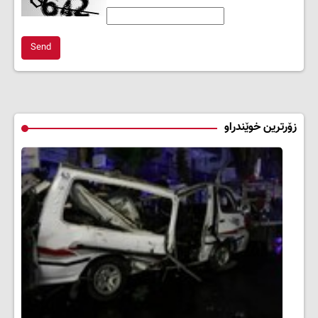
Send
زۆرترین خوێندراو