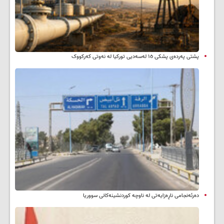
پشتی پەردەی پشکی ١٥ لەسەدیی تورکیا لە نەوتی کەرکووک
دەرئەنجامی ناڕەزایەتی لە ناوچە کوردنشینەکانی سووریا