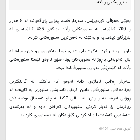
سنووره‌کانی وڵاته‌.
به‌پێی هه‌واڵی کوردپرێس، سه‌ردار قاسم ڕه‌زایی ڕای‌گه‌یاند: له‌ 8 هه‌زار
و 700 کیلۆمه‌تر له‌ سنووره‌کانی وڵات نزیکه‌ی 435 کیلۆمه‌تری له‌
پارێزگای ئیلامدایه‌ و یه‌کێک له‌ ئه‌من‌ترین سنووره‌کانی ئێرانه‌.
ناوبراو زیادی کرد: به‌کارهێنانی هێزی توانا، به‌ئه‌زموون و جێ متمانه‌ له‌
پاڵ که‌لوپه‌لی به‌ڕۆژ له‌ سنووره‌کان بۆته‌ هۆی ئه‌وه‌ی ئێستا سنووره‌کانی
وڵات له‌ کۆنتڕۆڵی ته‌واوی سنوورڤاناندا بێت.
سه‌ردار ڕه‌زایی ئاماژه‌ی دایه‌ ئه‌وه‌ی که‌ یه‌کێک له‌ گرینگترین
به‌رنامه‌کانی سنوورڤانی دابین کردنی ئاسایشی سنووری به‌ تایبه‌ت له‌
ڕۆژانی ئه‌ربه‌عینه‌ و وتی: له‌ ساڵی 97دا له‌ چاو ئه‌مساڵ بودجه‌یێکی
زیاترمان بۆ ته‌یار کردنی سنووره‌کان ته‌رخان داوه‌ و له‌ به‌رنامه‌ی
شه‌شه‌می گه‌شه‌شدا زیاد کردنی گۆژمه‌کان له‌ ده‌ستووری کاردایه‌.
کۆدی هه‌واڵنێر: 60104