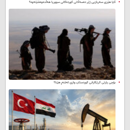
ئایا هێزی سەربازیی ژێر دەسەڵاتی کوردەکانی سووریا هەڵدەوەشێتەوە؟
بۆچی پارتی کرێکارانی کوردستان وازی لەشەڕ هێنا؟