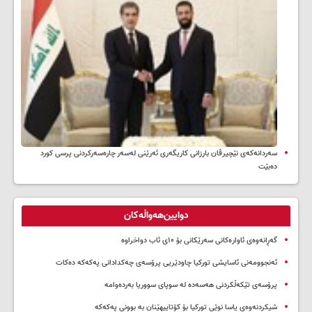
سه‌ردانه‌کەی نێچیرڤان بارزانی كاریگه‌ری ئه‌رێنی له‌سه‌ر چاره‌سه‌ركردنی پرسی كورد
ده‌بێت
دوایین‌هەواڵەکان
گەڕانەوەی ئاوارەکانی سەرێکانی بۆ ۱۰ی ئاب دواخراوە
ئەنجوومەنی ئاسایشی تورکیا چاودێریی پرۆسەی چەکدادانی پەکەکە دەکات
پرۆسەی تێکەڵکردنی هەسەدە لە سوپای سووریا بەردەوامە
شیکردنەوەی یاسا نوێی تورکیا بۆ کۆتاییهێنان بە بوونی پەکەکە