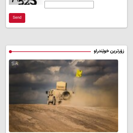
Send
زۆرترین خوێندراو