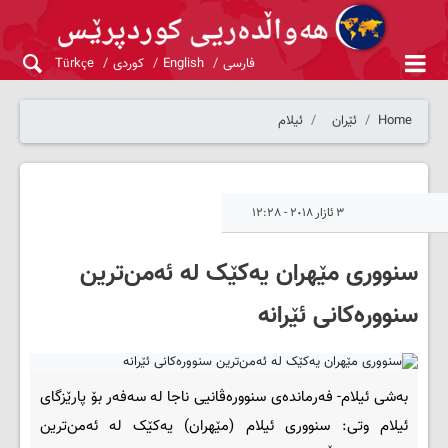
فارسی
English
کوردی
Türkçe
Home
ئێران
ئیلام
٣ ئازار ٢٠١٨ - ١٢:٢٨
سنووری مێهران یه‌کێک له‌ ئه‌من‌ترین
سنووره‌کانی ئێرانه‌
به‌شی ئیلام- فه‌رمانده‌ی سنووره‌ڤانیی ناجا له‌ سه‌فه‌ر بۆ پارێزگای
ئیلام وتی: سنووری ئیلام (مێهران) یه‌کێک له‌ ئه‌من‌ترین