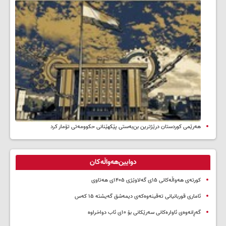
هەرێمی کوردستان درێژترین بن‌بەستی پێکهێنانی حکوومەتی تۆمار کرد
دوایین‌هەواڵەکان
کورتەی هەواڵەکانی ۱۵ی گەلاوێژی ۱۴۰۵ی هەتاوی
ئاماری قوربانیانی تەقینەوەکەی دیمەشق گەیشتە ۱۵ کەس
گەڕانەوەی ئاوارەکانی سەرێکانی بۆ ۱۰ی ئاب دواخراوە