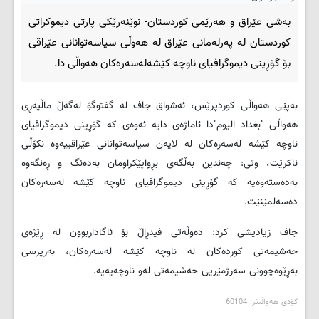
به‌شی عێراق و هه‌رێمی کوردستان- نوێنه‌رێکی پارتی دیموکراتی
کوردستان له‌ په‌رله‌مانی عێراق له‌ هه‌وڵی سیاسه‌توانانی عێراقی
بۆ گۆڕینی دیموگرافیای ناوچه‌ کێشه‌له‌سه‌ره‌کان هه‌واڵی دا.
به‌پێی هه‌واڵی کوردپرێس، ئه‌شواق جاف له‌ گفتوگۆ له‌گه‌ڵ ماڵپه‌ڕی
هه‌واڵی "بغداد الیوم"دا ئاماژه‌ی دایه‌ ئه‌وه‌ی که‌ گۆڕینی دیموگرافیای
ناوچه‌ کێشه‌ له‌سه‌ره‌کان له‌ لایه‌ن سیاسه‌توانانی عێراقییه‌وه‌ نکۆڵی
ناکرێت، وتی: چه‌ندین به‌ڵگه‌ی بڕواپێکراومان به‌ده‌نگ و ڕه‌نگه‌وه‌
به‌ده‌سته‌وه‌یه‌ که‌ گۆڕینی دیموگرافیای ناوچه‌ کێشه‌ له‌سه‌ره‌کان
ده‌سه‌لمێنێت.
جاف زیادیشی کرد: ده‌وڵه‌تی فیدڕاڵ بۆ ئاگاداربوون له‌ ڕێژه‌ی
حه‌شیمه‌تی کورده‌کان له‌ ناوچه‌ کێشه‌ له‌سه‌ره‌کان، به‌رپرسی
به‌ڕێوه‌چوونی سه‌رژمێریی حه‌شیمه‌تی له‌و ناوچه‌یه‌یه‌.
کۆدی هه‌واڵنێر: 60104