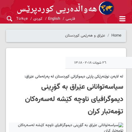
فارسی
English
کوردی
Türkçe
Home
عێراق و هەرێمی کوردستان
٢٦ شوبات ٢٠١٨ - ١٣:١٨
له‌ لایه‌ن نوێنه‌رێکی پارتی دیموکراتی کوردستان له‌ په‌رله‌مانی عێراق:
سیاسه‌توانانی عێراق به‌ گۆڕینی
دیموگرافیای ناوچه‌ کێشه‌ له‌سه‌ره‌کان
تۆمه‌تبار کران