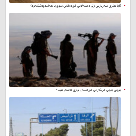
ئایا هێزی سەربازیی ژێر دەسەڵاتی کوردەکانی سووریا هەڵدەوەشێتەوە؟
بۆچی پارتی کرێکارانی کوردستان وازی لەشەڕ هێنا؟