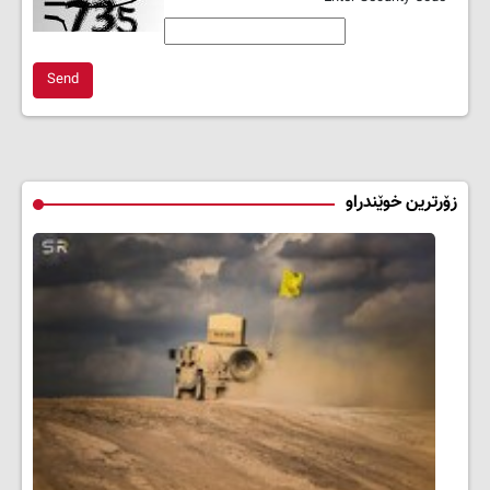
Send
زۆرترین خوێندراو