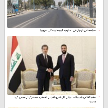
دەرئەنجامی ناڕەزایەتی لە ناوچە کوردنشینەکانی سووریا
سه‌ردانه‌کەی نێچیرڤان بارزانی كاریگه‌ری ئه‌رێنی له‌سه‌ر چاره‌سه‌ركردنی پرسی كورد
ده‌بێت