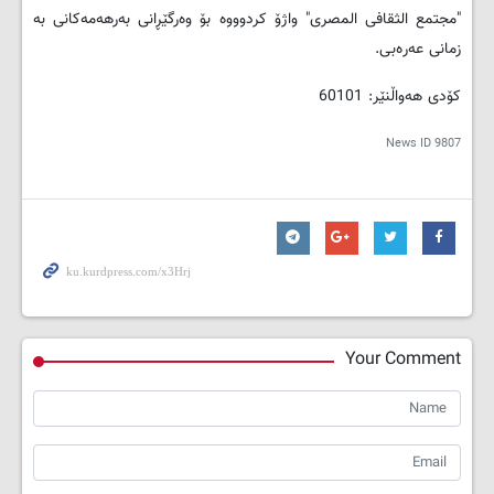
"مجتمع الثقافی المصری" واژۆ کردوووە بۆ وەرگێڕانی بەرهەمەکانی بە
زمانی عەرەبی.
کۆدی هەواڵنێر: 60101
News ID
9807
Your Comment