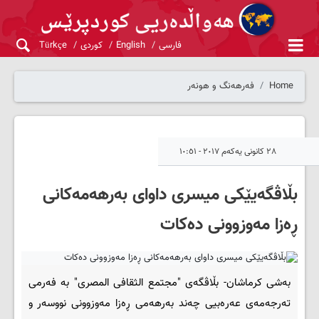
فارسی
English
کوردی
Türkçe
Home
فەرهەنگ و هونەر
٢٨ کانونی یەکەم ٢٠١٧ - ١٠:٥١
بڵاڤگەیێکی میسری داوای بەرهەمەکانی
ڕەزا مەوزوونی دەکات
بەشی کرماشان- بڵاڤگەی "مجتمع الثقافی المصری" بە فەرمی
تەرجەمەی عەرەبیی چەند بەرهەمی ڕەزا مەوزوونی نووسەر و