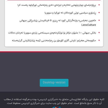
پڕۆژەیاسای چوارچێوەیی لەلایەن لیژنەی دادی پەرلەمانی تورکیاوە پەسند کرا
ڕێدۆزی سیاسیی نوێی کوردەکان لە تورکیا و سووریا
«ئەوین عەباسی» وێنەگرێکی کورد لە ڕیزی ٤١ فینالیستی پێشبڕکێی جیهانی
LensCulture
بانکی جیهانی ١٠٠ ملیۆن دۆلار بۆ نوێکردنەوەی سیستەمی پارەی سووریا تەرخان دەکات
حکوومەتی هەرێم: ناردنی گازی کۆرمۆر بێ ڕەزامەندیی ئێمە پێشێلکردنی گرێبەستە
Desktop version
کليه حقوق اين پایگاه اطلاع‌رسانی متعلق به «خبرگزاری کردپرس» بوده و هرگونه استفاده از مطالب
آن با ذکر منبع بلامانع است. تمام حقوق این وب سایت برای خبرگزاری کردپرس محفوظ است.