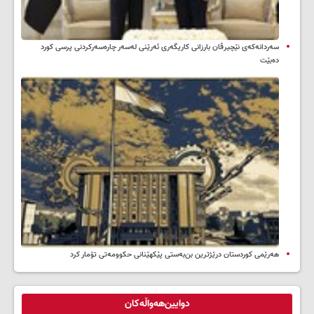
سه‌ردانه‌کەی نێچیرڤان بارزانی كاریگه‌ری ئه‌رێنی له‌سه‌ر چاره‌سه‌ركردنی پرسی كورد
ده‌بێت
هەرێمی کوردستان درێژترین بن‌بەستی پێکهێنانی حکوومەتی تۆمار کرد
دوایین‌هەواڵەکان