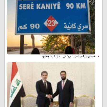
گەڕانەوەی ئاوارەکانی سەرێکانی بۆ ۱۰ی ئاب دواخراوە