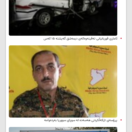
ئاماری قوربانیانی تەقینەوەکەی دیمەشق گەیشتە ۱۵ کەس
پرۆسەی تێکەڵکردنی هەسەدە لە سوپای سووریا بەردەوامە