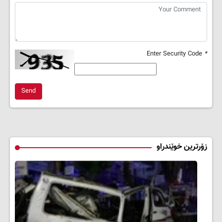
Enter Security Code
*
Send
زۆرترین خوێندراو