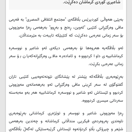
شاعیری کوردی کرماشان دەکڕێت.
بەپێی هەواڵی کوردپرێس بڵاڤگەی "مجتمع الثقافی المصری" بە فەرمی
مافی وەرگێڕانی کتێبی "ئەوین، ڕەنج و بەڕوو" بەرهەمی ڕەزا مەوزوونی
بۆ سەر زمانی عەرەبی دەکڕێت کە کتێبێکە تایبەت بە مێرمنداڵان.
ئەو بڵاڤگەیە هەروەها نۆ بەرهەمی دیکەی ئەو شاعیر و نووسەرە
کرماشانییەی داوا کردوووە و ئامادەیە مافی وەرگێڕانەکەیان بۆ سەر
زمانی عەرەبی بکڕێت.
بەڕێوەبەری بڵاڤگەکە پێشتر لە پێشانگای نێونەتەوەییی کتێبی تاران
گفتوگۆی لە سەر کڕینی مافی وەرگێڕانی ئەو بەرهەمانەی مەوزوونی
کردبوو و ئێستاش ئەو شاعیر و نووسەرە کرماشانییە هەر بەو مەبەستە
سەردانی میسری کردوووە.
ڕەزا مەوزوونی شاعیر و نووسەر و توێژەری کرماشانی بەڕێوەبەری
ناوەندی پەروەردەی فیکریی منداڵانی کرماشانە و چەندین بەرهەمی
شێعر و چیرۆکی بڵاو کردۆتەوە ئێستاش گرێبەستێکی لەگەڵ بڵاڤگەی