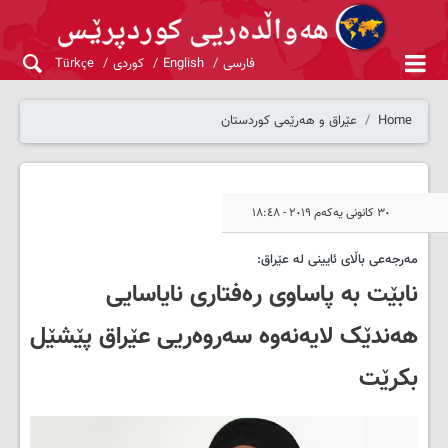
فارسی
English
کوردی
Türkçe
Home
عێراق و هەرێمی کوردستان
٣٠ کانونی یەکەم ٢٠١٩ - ١٨:٤٨
مەرجەعی باڵای ئایینی لە عێراق:
نابێت بە پاساوی رەفتاری نایاسایی
هەندێک لایەنەوە سەروەریی عێراق پێشێل
بکرێت