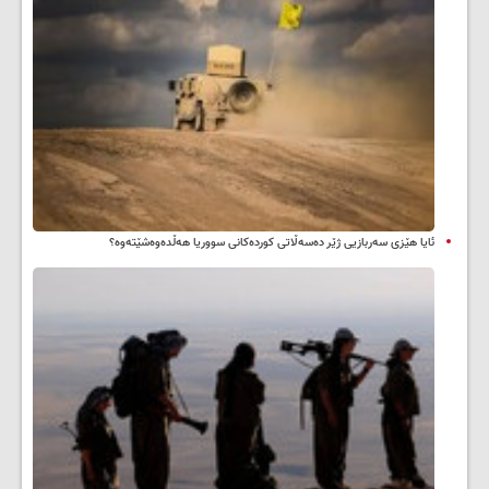
ئایا هێزی سەربازیی ژێر دەسەڵاتی کوردەکانی سووریا هەڵدەوەشێتەوە؟