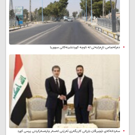
دەرئەنجامی ناڕەزایەتی لە ناوچە کوردنشینەکانی سووریا
سه‌ردانه‌کەی نێچیرڤان بارزانی كاریگه‌ری ئه‌رێنی له‌سه‌ر چاره‌سه‌ركردنی پرسی كورد