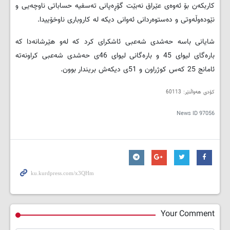
کاربکەن بۆ ئەوەی عێراق نەبێت گۆڕەپانی تەسفیە حساباتی ناوچەیی و
نێودەوڵەوتی و دەستوەردانی ئەوانی دیکە لە کاروباری ناوخۆییدا.
شایانی باسە حەشدی شەعبی ئاشکرای کرد کە لەو هێرشانەدا کە
بارەگای لیوای 45 و بارەگانی لیوای 46ی حەشدی شەعبی کراونەتە
ئامانج 25 کەس کوژراون و 51ی دیکەش بریندار بوون.
کۆدی هەواڵنێر: 60113
News ID
97056
Your Comment