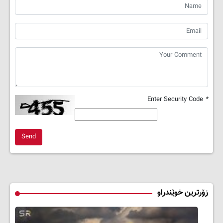
Enter Security Code
*
Send
زۆرترین خوێندراو