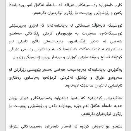
کاری دامەزراوە رەسمییەکانی عێراقە کە مامەڵە لەگەڵ ئەو رووداوانەدا
بکەن و رێوشوێنی پێویست بۆ رێگری لێکردنیان بگرنەبەر.
نووسینگە ئایەتۆڵڵا سیستانی لە بەیاننامەکەدا کە لەزاری بەرپرسێکی
نووسینگەکەوە سەبارەت بە بۆردوومان کردنی پێگەکانی حەشدی
شەعبی لە ئەنبار رایگەیاندووە مەرجەعیەتی باڵای ئایینی ئەو
دەستدرێژییە ئیدانە دەکات کە کۆمەڵێک لە چەکدارانی رەسمی عێراقی
کردۆتە ئامانج و بۆتە مایەی کوژران و بریندار بوونی ژمارەیێکی زۆریان.
بەگوێرەی بەیاننامەکە مەرجەعیەت جەختی لەسەر پێویستی رێزگرتن لە
سەروەری عێراق و پێشێل نەکردنی کردۆتەوە بەپاساوی رەفتاری
نایاسایی لەلایەن هەندێک لایەنەوە.
تەئکیدیشی کردۆتەوە کە تەنها دامەزراوە رەسمییەکانی عێراق بۆیان
هەیە مامەڵە لەگەڵ ئەم جۆرە رووداوانە بکەن و رێوشوێنی پێویست بۆ
رێگری لێکردنیان بگرنەبەر.
هێمای بۆ ئەوەش کردوە کە لەسەر دامەرزاوە رەسمییەکانی عێراقە