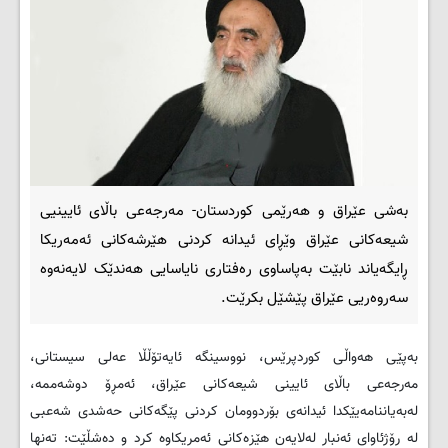
بەشی عێراق و هەرێمی کوردستان- مەرجەعی باڵای ئایینیی
شیعەکانی عێراق وێڕای ئیدانە کردنی هێرشەکانی ئەمەریکا
ڕایگەیاند نابێت بەپاساوی رەفتاری نایاسایی هەندێک لایەنەوە
سەروەریی عێراق پێشێل بکرێت.
بەپێی هەواڵی کوردپرێس، نووسینگە ئایەتۆڵڵا عەلی سیستانی،
مەرجەعی باڵای ئایینی شیعەکانی عێراق، ئەمڕۆ دوشەممە،
لەبەیاننامەیێکدا ئیدانەی بۆردوومان کردنی پێگەکانی حەشدی شەعبی
لە رۆژئاوای ئەنبار لەلایەن هێزەکانی ئەمریکاوە کرد و دەشڵێت: تەنها