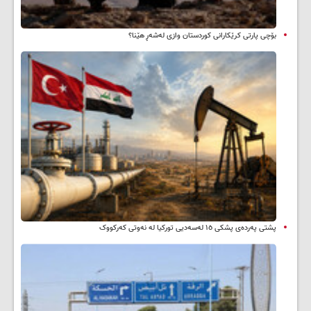
بۆچی پارتی کرێکارانی کوردستان وازی لەشەڕ هێنا؟
پشتی پەردەی پشکی ١٥ لەسەدیی تورکیا لە نەوتی کەرکووک