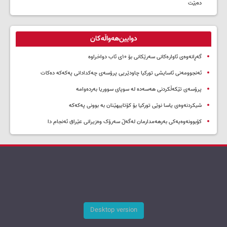
ده‌بێت
دوایین‌هەواڵەکان
گەڕانەوەی ئاوارەکانی سەرێکانی بۆ ۱۰ی ئاب دواخراوە
ئەنجوومەنی ئاسایشی تورکیا چاودێریی پرۆسەی چەکدادانی پەکەکە دەکات
پرۆسەی تێکەڵکردنی هەسەدە لە سوپای سووریا بەردەوامە
شیکردنەوەی یاسا نوێی تورکیا بۆ کۆتاییهێنان بە بوونی پەکەکە
کۆبوونەوەیەکی بەرهەمدارمان لەگەڵ سەرۆک وەزیرانی عێراق ئەنجام دا
Desktop version