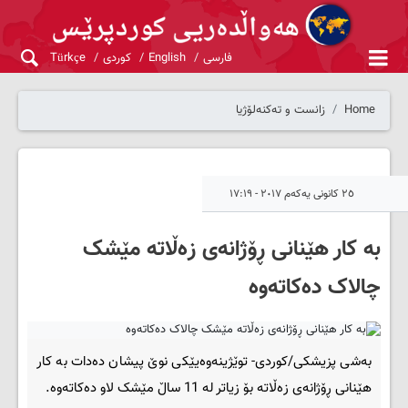
فارسی
English
کوردی
Türkçe
Home
زانست و تەکنەلۆژیا
٢٥ کانونی یەکەم ٢٠١٧ - ١٧:١٩
بە کار هێنانی ڕۆژانەی زەڵاتە مێشک
چالاک دەکاتەوە
بەشی پزیشکی/کوردی- توێژینەوەیێکی نوێ پیشان دەدات بە کار
هێنانی ڕۆژانەی زەڵاتە بۆ زیاتر لە 11 ساڵ مێشک لاو دەکاتەوە.