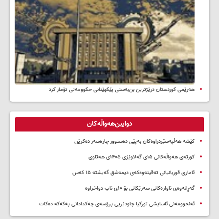
هەرێمی کوردستان درێژترین بن‌بەستی پێکهێنانی حکوومەتی تۆمار کرد
دوایین‌هەواڵەکان
کێشە هەڵپەسێردراوەکان بەپێی دەستوور چارەسەر دەکرێن
کورتەی هەواڵەکانی ۱۵ی گەلاوێژی ۱۴۰۵ی هەتاوی
ئاماری قوربانیانی تەقینەوەکەی دیمەشق گەیشتە ۱۵ کەس
گەڕانەوەی ئاوارەکانی سەرێکانی بۆ ۱۰ی ئاب دواخراوە
ئەنجوومەنی ئاسایشی تورکیا چاودێریی پرۆسەی چەکدادانی پەکەکە دەکات