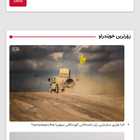
Send
زۆرترین خوێندراو
ئایا هێزی سەربازیی ژێر دەسەڵاتی کوردەکانی سووریا هەڵدەوەشێتەوە؟