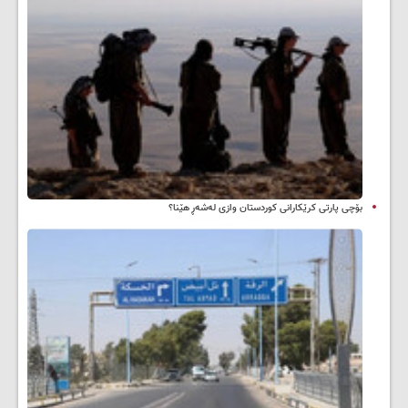
بۆچی پارتی کرێکارانی کوردستان وازی لەشەڕ هێنا؟