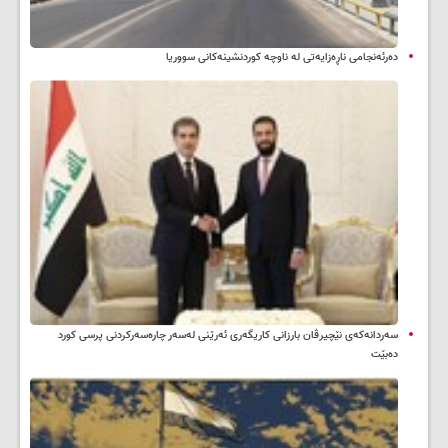
دەرئەنجامی ناڕەزایەتی لە ناوچە کوردنشینەکانی سووریا
سه‌ردانه‌کەی نێچیرڤان بارزانی كاریگه‌ری ئه‌رێنی له‌سه‌ر چاره‌سه‌ركردنی پرسی كورد
ده‌بێت