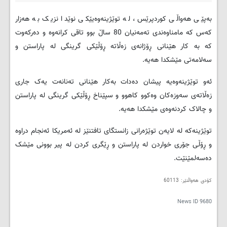
بەپێی هەواڵی کوردپرێس، لە توێژینەوەیێکی نوێدا نزیک بە هەزار
کەس کە مامناوەندی تەمەنیان 80 ساڵ بوو تاقی کرانەوە و دەرکەوت
کە بە کار هێنانی ڕۆژانەی زەڵاتە ڕۆڵێکی گرینگی لە پاراستن و
سەلامەتی مێشکدا هەیە.
ئەو توێژینەوەیە پیشان دەدات بەکار هێنانی تەنانەت یەک جاری
زەڵاتەی سەوزەکان وەکوو کاهوو و سپێناخ ڕۆڵێکی گرینگی لە پاراستن
و چالاک کردنەوەی مێشکدا هەیە.
توێژینەکە لە لایەن توێژەرانی زانستگای تافتنێز لە ئەمریکا ئەنجام دراوە
و ڕۆڵی جۆری خواردن لە پاراستن و ڕێگری کردن لە پیر بوونی مێشک
دەسەلمێنێت.
کۆدی هه‌واڵنێر: 60113
News ID
9680