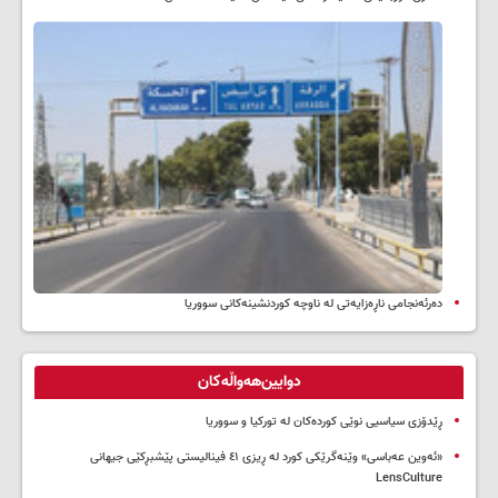
دەرئەنجامی ناڕەزایەتی لە ناوچە کوردنشینەکانی سووریا
دوایین‌هەواڵەکان
ڕێدۆزی سیاسیی نوێی کوردەکان لە تورکیا و سووریا
«ئەوین عەباسی» وێنەگرێکی کورد لە ڕیزی ٤١ فینالیستی پێشبڕکێی جیهانی
LensCulture