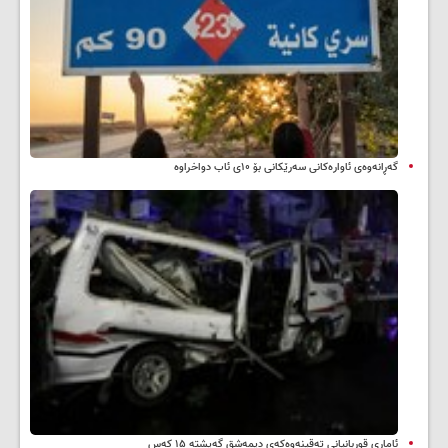
گەڕانەوەی ئاوارەکانی سەرێکانی بۆ ۱۰ی ئاب دواخراوە
ئاماری قوربانیانی تەقینەوەکەی دیمەشق گەیشتە ۱۵ کەس