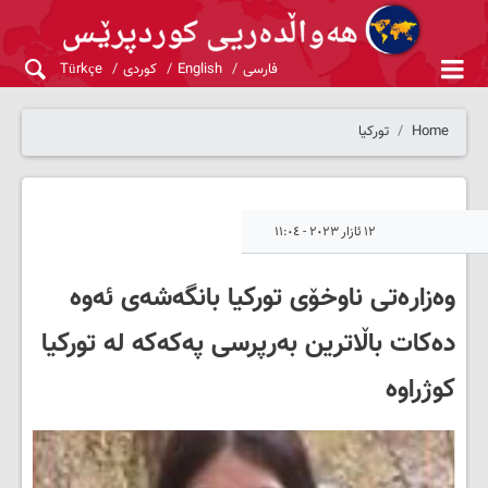
فارسی
English
کوردی
Türkçe
Home
تورکیا
١٢ ئازار ٢٠٢٣ - ١١:٠٤
وەزارەتی ناوخۆی تورکیا بانگەشەی ئەوە
دەکات باڵاترین بەرپرسی پەکەکە لە تورکیا
کوژراوە