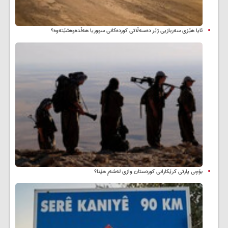
ئایا هێزی سەربازیی ژێر دەسەڵاتی کوردەکانی سووریا هەڵدەوەشێتەوە؟
بۆچی پارتی کرێکارانی کوردستان وازی لەشەڕ هێنا؟