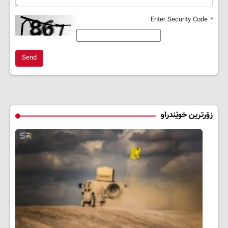
Enter Security Code
*
Send
زۆرترین خوێندراو