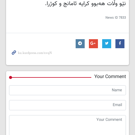
نێو وڵات هەبوو کرایە ئامانج و کوژرا.
News ID
7833
Your Comment