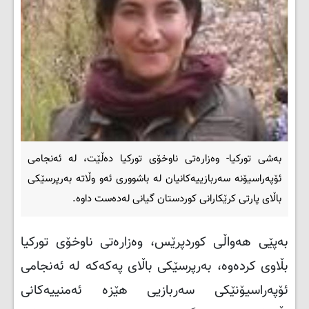
بەشی تورکیا- وەزارەتی ناوخۆی تورکیا دەڵێت، لە ئەنجامی
ئۆپەراسیۆنە سەربازییەکانیان لە باشووری ئەو وڵاتە بەرپرسێکی
باڵای پارتی کرێکارانی کوردستان گیانی لەدەست داوە.
بەپێی هەواڵی کوردپرێس، وەزارەتی ناوخۆی تورکیا
بڵاوی کردەوە، بەرپرسێکی باڵای پەکەکە لە ئەنجامی
ئۆپەراسیۆنێکی سەربازیی هێزە ئەمنییەکانی