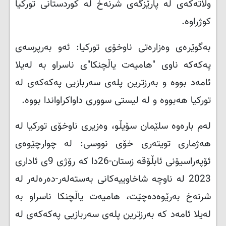
وڵاتەکەی لە پارێزگەی شرنەخ لە کوردستانی تورکیا
کوژراوە.
بەگوێرەی وەزارەتی ناوخۆی تورکیا: ئەو بەرپرسەی
پەکەکە ناوی "هامیەت یاڵچنکا"ی ناسراو بە لەیلا
ئامەد بووە و بەرزترین پلەی سەربازیی پەکەکەی لە
تورکیا هەبووە و لە لیستی سووری داواکراواندا بووە.
لەم بارەوە سلێمان سۆیڵو، وەزیری ناوخۆی تورکیا لە
هەژماری تویتەری خۆی نووسی: لە چوارچێوەی
ئۆپەراسیۆنی ئابڵۆقە زستان-26دا کە رۆژی 9ی ئاداری
2023 لە ناوچە شاخاوییەکانی بەستەلەر-دەرەلەر لە
شرنەخ بەرێوەدەچێت، هامیەت یاڵچنکا ناسراو بە
لەیلا ئامەد کە بەرزترین پلەی سەربازیی پەکەکەی لە