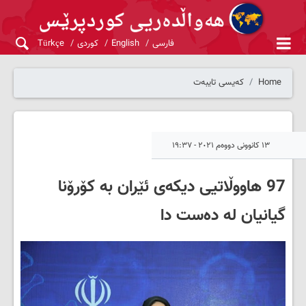
فارسی
English
کوردی
Türkçe
Home
کەیسی تایبەت
١٣ کانوونی دووەم ٢٠٢١ - ١٩:٣٧
97 هاووڵاتیی دیکەی ئێران بە کۆرۆنا
گیانیان لە دەست دا