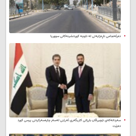
دەرئەنجامی ناڕەزایەتی لە ناوچە کوردنشینەکانی سووریا
سه‌ردانه‌کەی نێچیرڤان بارزانی كاریگه‌ری ئه‌رێنی له‌سه‌ر چاره‌سه‌ركردنی پرسی كورد
ده‌بێت