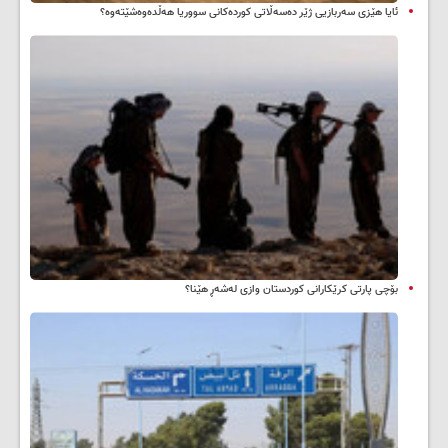
ئایا هێزی سەربازیی ژێر دەسەڵاتی کوردەکانی سووریا هەڵدەوەشێتەوە؟
بۆچی پارتی کرێکارانی کوردستان وازی لەشەڕ هێنا؟