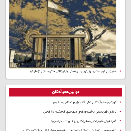
هەرێمی کوردستان درێژترین بن‌بەستی پێکهێنانی حکوومەتی تۆمار کرد
دوایین‌هەواڵەکان
کورتەی هەواڵەکانی ۱۵ی گەلاوێژی ۱۴۰۵ی هەتاوی
ئاماری قوربانیانی تەقینەوەکەی دیمەشق گەیشتە ۱۵ کەس
گەڕانەوەی ئاوارەکانی سەرێکانی بۆ ۱۰ی ئاب دواخراوە
ئەنجوومەنی ئاسایشی تورکیا چاودێریی پرۆسەی چەکدادانی پەکەکە دەکات