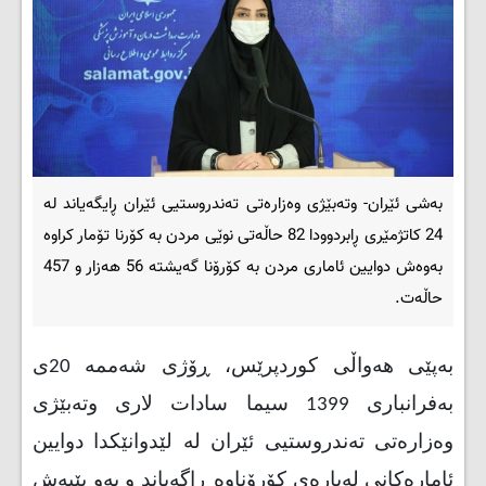
بەشی ئێران- وتەبێژی وەزارەتی تەندروستیی ئێران ڕایگەیاند لە
24 کاتژمێری ڕابردوودا 82 حاڵەتی نوێی مردن بە کۆرنا تۆمار کراوە
بەوەش دوایین ئاماری مردن بە کۆرۆنا گەیشتە 56 هەزار و 457
حاڵەت.
بەپێی هەواڵی کوردپرێس، ڕۆژی شەممە 20ی
بەفرانباری 1399 سیما سادات لاری وتەبێژی
وەزارەتی تەندروستیی ئێران لە لێدوانێکدا دوایین
ئامارەکانی لەبارەی کۆرۆناوە ڕاگەیاند و بەو پێیەش