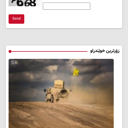
Send
زۆرترین خوێندراو