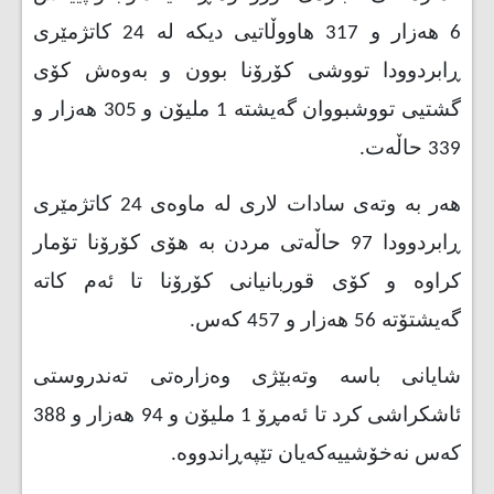
6 هەزار و 317 هاووڵاتیی دیکە لە 24 کاتژمێری
ڕابردوودا تووشی کۆرۆنا بوون و بەوەش کۆی
گشتیی تووشبووان گەیشتە 1 ملیۆن و 305 هەزار و
339 حاڵەت.
هەر بە وتەی سادات لاری لە ماوەی 24 کاتژمێری
ڕابردوودا 97 حاڵەتی مردن بە هۆی کۆرۆنا تۆمار
کراوە و کۆی قوربانیانی کۆرۆنا تا ئەم کاتە
گەیشتۆتە 56 هەزار و 457 کەس.
شایانی باسە وتەبێژی وەزارەتی تەندروستی
ئاشکراشی کرد تا ئەمڕۆ 1 ملیۆن و 94 هەزار و 388
کەس نەخۆشییەکەیان تێپەڕاندووە.