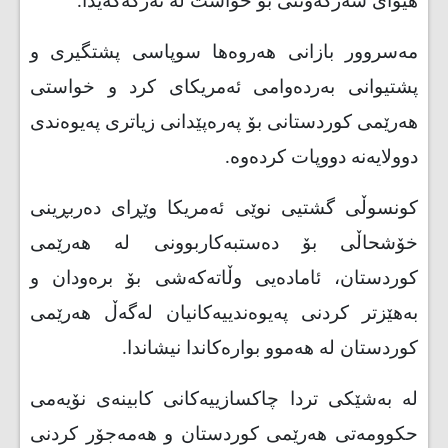
هیوای سەركەوتنی بۆ خواست لە ئەركەكەیدا.
مەسروور بازانی هەروەها سوپاسی پشتگیری و
پشتیوانی بەردەوامی ئەمریكای كرد و خواستی
هەرێمی كوردستانی بۆ پەرەپێدانی زیاتری پەیوەندی
دوولایەنە دووپات كردەوە
.
كونسوڵی گشتیی نوێی ئەمریكا وێڕای دەربڕینی
خۆشحاڵی بۆ دەستبەكاربوونی لە هەرێمی
كوردستان، ئامادەیی وڵاتەكەشی بۆ برەودان و
بەهێزتر كردنی پەیوەندییەكانیان لەگەڵ هەرێمی
كوردستان لە هەموو بوارەكاندا نیشاندا
.
لە بەشێكی تردا چاكسازییەكانی كابینەی نۆیەمی
حكوومەتی هەرێمی كوردستان و هەمەجۆر كردنی