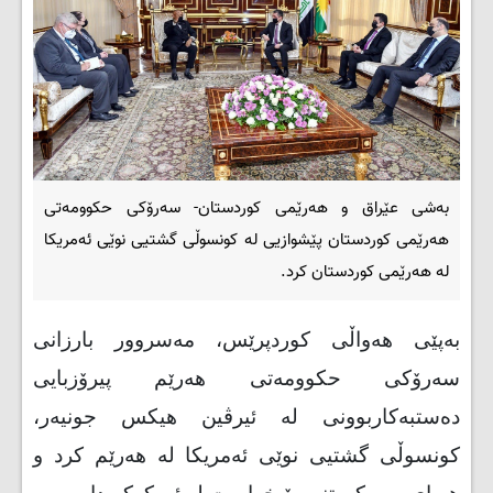
بەشی عێراق و هەرێمی کوردستان- سەرۆكی حكوومەتی
هەرێمی كوردستان پێشوازیی لە كونسوڵی گشتیی نوێی ئەمریكا
لە هەرێمی كوردستان كرد.
بەپێی هەواڵی کوردپرێس، مەسروور بارزانی
سەرۆكی حكوومەتی هەرێم پیرۆزبایی
دەستبەكاربوونی لە ئیرڤین هیكس جونیەر،
كونسوڵی گشتیی نوێی ئەمریكا لە هەرێم كرد و