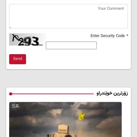
Enter Security Code
*
Send
زۆرترین خوێندراو