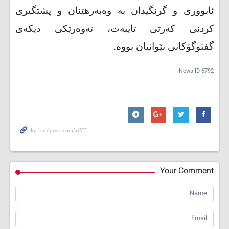
ئابووری و گرنگیدان بە وەبەرهێنان و پشتگیری
كردنی كەرتی تایبەت، تەوەرێكی دیكەی
گفتوگۆكانی نێوانیان بووە
.
News ID
6792
Your Comment