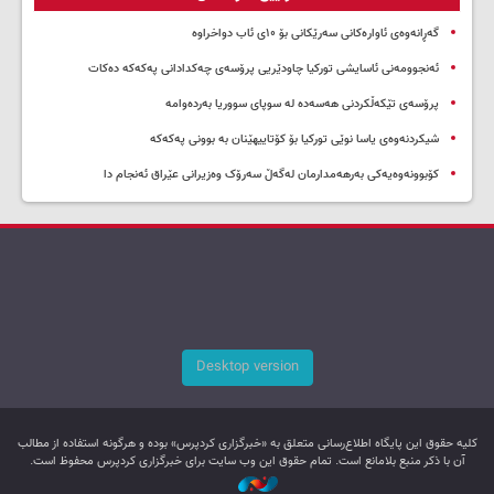
گەڕانەوەی ئاوارەکانی سەرێکانی بۆ ۱۰ی ئاب دواخراوە
ئەنجوومەنی ئاسایشی تورکیا چاودێریی پرۆسەی چەکدادانی پەکەکە دەکات
پرۆسەی تێکەڵکردنی هەسەدە لە سوپای سووریا بەردەوامە
شیکردنەوەی یاسا نوێی تورکیا بۆ کۆتاییهێنان بە بوونی پەکەکە
کۆبوونەوەیەکی بەرهەمدارمان لەگەڵ سەرۆک وەزیرانی عێراق ئەنجام دا
Desktop version
کليه حقوق اين پایگاه اطلاع‌رسانی متعلق به «خبرگزاری کردپرس» بوده و هرگونه استفاده از مطالب
آن با ذکر منبع بلامانع است. تمام حقوق این وب سایت برای خبرگزاری کردپرس محفوظ است.