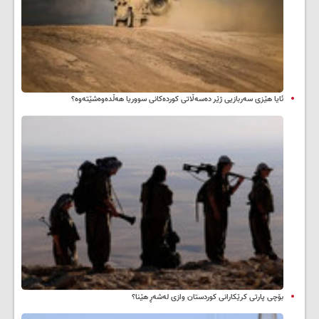
ئایا هێزی سەربازیی ژێر دەسەڵاتی کوردەکانی سووریا هەڵدەوەشێتەوە؟
بۆچی پارتی کرێکارانی کوردستان وازی لەشەڕ هێنا؟