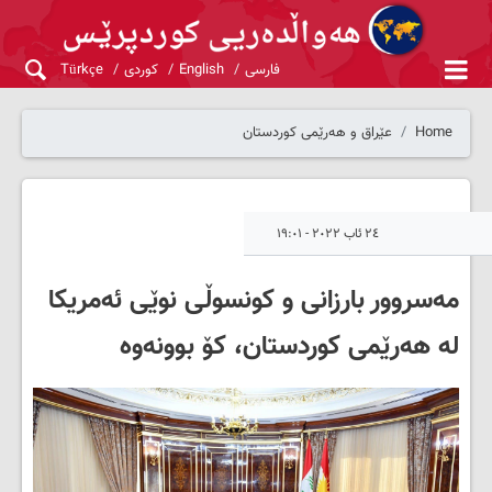
فارسی
English
کوردی
Türkçe
Home
عێراق و هەرێمی کوردستان
٢٤ ئاب ٢٠٢٢ - ١٩:٠١
مەسروور بارزانی و كونسوڵی نوێی ئەمریكا
لە هەرێمی کوردستان، کۆ بوونەوە