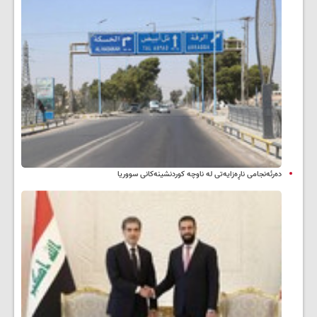
دەرئەنجامی ناڕەزایەتی لە ناوچە کوردنشینەکانی سووریا