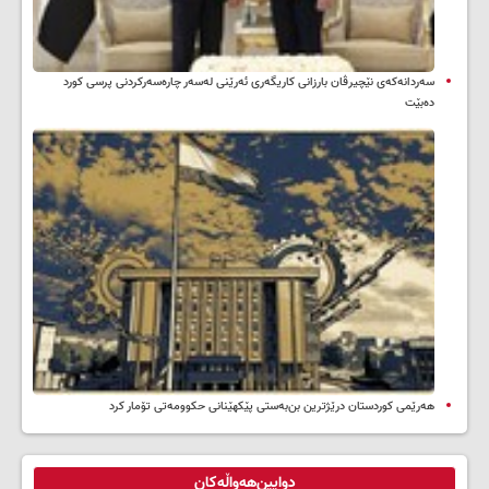
سه‌ردانه‌کەی نێچیرڤان بارزانی كاریگه‌ری ئه‌رێنی له‌سه‌ر چاره‌سه‌ركردنی پرسی كورد
ده‌بێت
هەرێمی کوردستان درێژترین بن‌بەستی پێکهێنانی حکوومەتی تۆمار کرد
دوایین‌هەواڵەکان