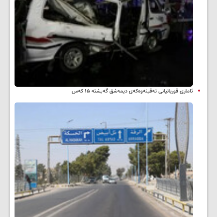
ئاماری قوربانیانی تەقینەوەکەی دیمەشق گەیشتە ۱۵ کەس