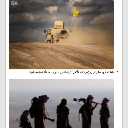
ئایا هێزی سەربازیی ژێر دەسەڵاتی کوردەکانی سووریا هەڵدەوەشێتەوە؟