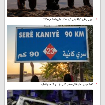
بۆچی پارتی کرێکارانی کوردستان وازی لەشەڕ هێنا؟
گەڕانەوەی ئاوارەکانی سەرێکانی بۆ ۱۰ی ئاب دواخراوە