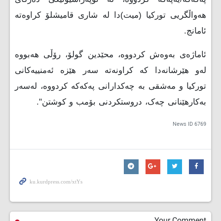
هەواڵگریی تورکیا (میت)دا لە شاری قامیشلۆ کراوەتە
ئامانج.
ئاماژەی بەوەش کردووە، محێدین گولۆ، رۆڵی هەبووە
لەو هێرشانەدا کە کراونەتە سەر هێزە ئەمنییەکانی
تورکیا و مەشقی بە چەکدارانی پەکەکە کردووە، لەسەر
بەکارهێنانی چەک، دروستکردنی بۆمب و کوشتن".
News ID
6769