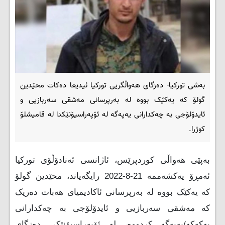
بەشی تورکیا- دەزگای هەواڵگریی تورکیا ئیدیعا دەکات محێدین
گولۆ کە یەکێک بووە لە بەرپرسانی مەشقی سەربازیی و
ئایدۆلۆجی بە چەکدارانی یەپەگە لە ئۆپەراسیۆنێکدا لە قامیشلۆ
کوژرا.
بەپێی هەواڵی کوردپرێس، ئاژانسی ئەنادۆڵۆی تورکیا
ئەمڕۆ یەکشەممە 21-8-2022 رایگەیاند، محێدین گولۆ
کە یەکێک بووە لە بەرپرسانی ئاکادیمیای هەبات دەریک
کە مەشقی سەربازیی و ئایدۆلۆجی بە چەکدارانی
پەکەکە/یەپەگە کردووە، لە ئۆپەراسیۆنێکی دەزگای