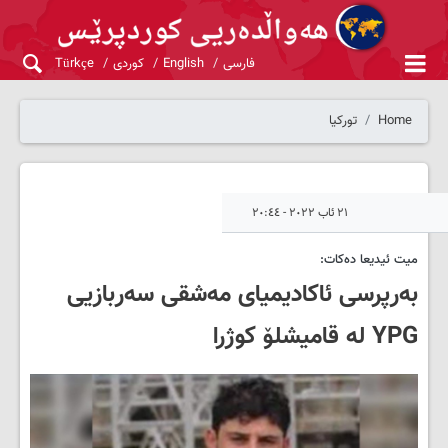
فارسی
English
کوردی
Türkçe
Home
تورکیا
٢١ ئاب ٢٠٢٢ - ٢٠:٤٤
میت ئیدیعا دەکات:
بەرپرسی ئاکادیمیای مەشقی سەربازیی
YPG لە قامیشلۆ کوژرا