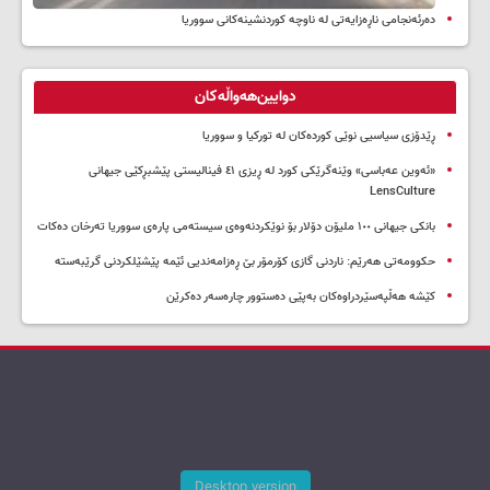
دەرئەنجامی ناڕەزایەتی لە ناوچە کوردنشینەکانی سووریا
دوایین‌هەواڵەکان
ڕێدۆزی سیاسیی نوێی کوردەکان لە تورکیا و سووریا
«ئەوین عەباسی» وێنەگرێکی کورد لە ڕیزی ٤١ فینالیستی پێشبڕکێی جیهانی
LensCulture
بانکی جیهانی ١٠٠ ملیۆن دۆلار بۆ نوێکردنەوەی سیستەمی پارەی سووریا تەرخان دەکات
حکوومەتی هەرێم: ناردنی گازی کۆرمۆر بێ ڕەزامەندیی ئێمە پێشێلکردنی گرێبەستە
کێشە هەڵپەسێردراوەکان بەپێی دەستوور چارەسەر دەکرێن
Desktop version