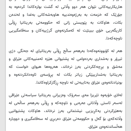
ھاریکارییه‌کانی نێوان ھه‌ر دوو وڵاتی له‌ گشت بواره‌کاندا کرده‌وه‌ به
‌جۆرێک که‌ خزمه‌ت به‌ به‌رژه‌وه‌ندییه‌ ھاوبه‌شه‌کانی به‌غدا و له‌نده‌ن
بکات، ھاوکات به‌ پێویستی زانی که‌ حکوومه‌تی به‌ریتانیا ڕۆڵی
کاریگه‌ریی خۆی ببینێت له‌ که‌مکرنه‌وه‌ی گرژییه‌کان و سه‌قامگیریی
ناوچه‌که‌دا.
ھه‌ر له‌ کۆبوونه‌وه‌که‌دا به‌رهه‌م ساڵح ڕۆڵی به‌ریتانیای له‌ جه‌نگی دژی
تیرۆر و به‌شداری به‌رده‌وامی له‌ پشتیوانی ھێزه‌ ئه‌منییه‌کانی عێراق و
مه‌شق و پڕچه‌ککردنی به‌رز نرخاند، ھه‌روه‌ھا ھیوای خواست که‌
به‌ریتانیا به‌شدارییێکی زیاتر بکات له‌ پڕۆسه‌ی ئاوه‌دانکردنه‌وه‌ و
بونیادنانه‌وه‌ی عێراق به‌تایبه‌تی له‌ ناوچه‌ ڕزگارکراوه‌کاندا.
له‌لای خۆیه‌وه‌ تێریزا مه‌ی سه‌رۆک وه‌زیرانی به‌ریتانیا سیاسه‌تی عێراقی
له‌سه‌ر ئاستی وڵاتانی عه‌ره‌بی و ناوچه‌که‌ و ڕۆڵی به‌رھه‌م ساڵحی له‌
به‌ھێزکردنی یه‌کڕیزیی نیشتمانی به‌رز نرخاند، ھاوکات پشتیوانیی
وڵاته‌که‌ی بۆ گه‌ل و حکوومه‌تی عێراق ده‌ربڕی له‌ سه‌قامگیری و دووباره‌
ھه‌ڵساندنه‌وه‌ی عێراق.