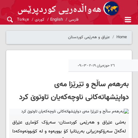
فارسی
English
کوردی
Türkçe
Home
عێراق و هەرێمی کوردستان
٢٦ حوزەیران ٢٠١٩ - ٠٩:٠٣
به‌رهه‌م ساڵح و تێرێزا مه‌ی
دواپێشهاته‌کانی ناوچه‌که‌یان تاوتوێ کرد
به‌شی عێراق و هه‌رێمی کوردستان- سه‌رۆک کۆماری عێراق
له‌گه‌ڵ سه‌رۆکوه‌زیرانی به‌ریتانیا کۆ بوویه‌وه‌ و له‌ کۆبوونه‌وه‌که‌دا