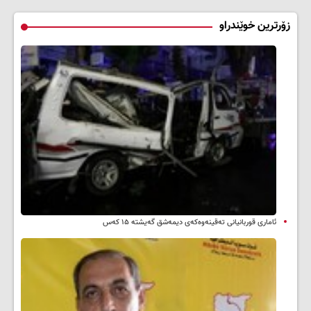
زۆرترین خوێندراو
ئاماری قوربانیانی تەقینەوەکەی دیمەشق گەیشتە ۱۵ کەس