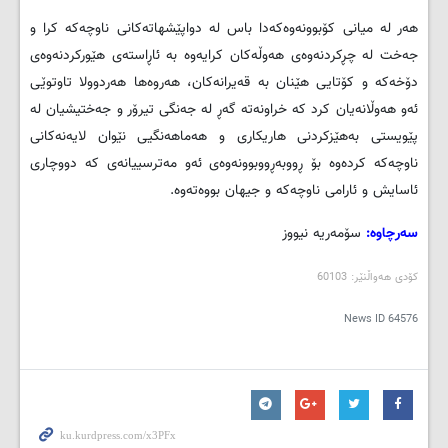
ھه‌ر له میانی کۆبوونه‌وه‌که‌دا باس له‌ دواپێشھاته‌کانی ناوچه‌که‌ کرا و
جه‌خت له‌ چڕکردنه‌وه‌ی ھه‌وڵه‌کان کرایه‌وه‌ به‌ ئاڕاسته‌ی ھێورکردنه‌وه‌ی
دۆخه‌که‌ و کۆتایی ھێنان به‌ قه‌یرانه‌کان، ھه‌روه‌ھا ھه‌ردوولا تاوتوێی
ئه‌و ھه‌وڵانه‌یان کرد که‌ خراونه‌ته‌ گه‌ڕ له‌ جه‌نگی تیرۆر و جه‌ختیشیان له‌
پێویستی به‌ھێزکردنی ھاریکاری و ھه‌ماھه‌نگیی نێوان لایه‌نه‌کانی
ناوچه‌که‌ کرده‌وه‌ بۆ ڕووبه‌ڕووبوونه‌وه‌ی ئه‌و مه‌ترسییانه‌ی که‌ دووچاری
ئاسایش و ئارامی ناوچه‌که‌ و جیھان بووه‌ته‌وه‌.
سه‌رچاوه‌:
سۆمه‌ریه‌ نیووز
کۆدی هه‌واڵنێر: 60103
News ID
64576