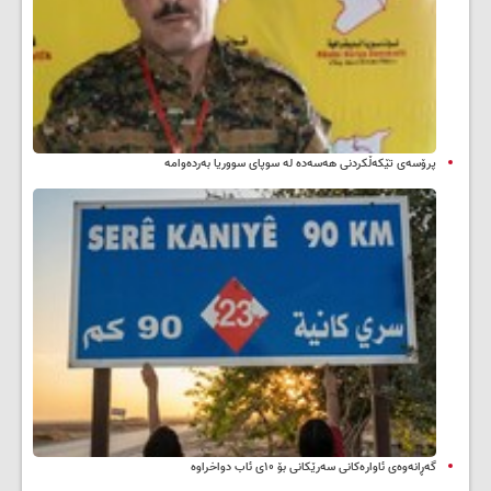
پرۆسەی تێکەڵکردنی هەسەدە لە سوپای سووریا بەردەوامە
گەڕانەوەی ئاوارەکانی سەرێکانی بۆ ۱۰ی ئاب دواخراوە