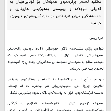
ته‌ئکید له‌سه‌ر چڕکردنه‌وه‌ی هه‌وڵه‌کان بۆ کۆتایی‌هێنان به‌
قه‌یرانی ناوچه‌که‌ و پێویستی به‌هێزکردنی هاریکاری و
هه‌ماهه‌نگیی نێوان لایه‌نه‌کان بۆ به‌ره‌نگاربوونه‌وه‌ی تیرۆریزم
کرایه‌وه‌.
کوردپرێس:
ئێواره‌ی ڕۆژی سێشه‌ممه‌ 25ی حوزه‌یرانی 2019 ناوه‌ندی ڕاگه‌یاندنی
سه‌رۆکایه‌تیی کۆماری عێراق له‌ به‌یاننامه‌یێکدا باسی له‌وه‌ کرد که‌
به‌رهه‌م ساڵح به‌ مه‌به‌ستی ئه‌نجامدانی سه‌فه‌رێکی چه‌ند ڕۆژه‌ گه‌یشتۆته‌
له‌نده‌ن پێته‌ختی به‌ریتانیا.
به‌رهه‌م ساڵح له‌ سه‌ردانه‌كه‌یدا بۆ شانشینی یه‌كگرتووی به‌ریتانیا
له‌لایه‌ن تێریزا مه‌ی سه‌رۆكوه‌زیرانی ئه‌و وڵاته‌وه‌ كه‌ له ‌ئێستادا
ده‌ستله‌كاركێشانه‌وه‌ی خۆی له‌ پۆسته‌كه‌ی ڕاگه‌یاندووه‌ پێشوازیی لێكرا.
سه‌رۆک کۆماری عێراق له‌ کۆبوونه‌وه‌که‌دا ئاماژه‌ی به‌ گرنگیی
به‌رزکردنه‌وه‌ی ئاستی په‌یوه‌ندییه‌ دووقۆڵییه‌کان و فراوان کردنی