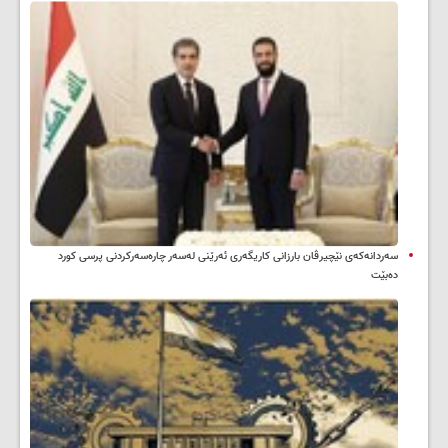
سه‌ردانه‌کەی نێچیرڤان بارزانی كاریگه‌ری ئه‌رێنی له‌سه‌ر چاره‌سه‌ركردنی پرسی كورد
ده‌بێت