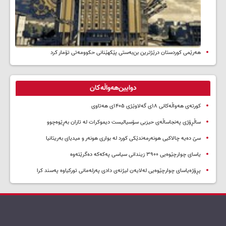
هەرێمی کوردستان درێژترین بن‌بەستی پێکهێنانی حکوومەتی تۆمار کرد
دوایین‌هەواڵەکان
کورتەی هەواڵەکانی ۱۸ی گەلاوێژی ۱۴۰۵ی هەتاوی
ساڵڕۆژی پەنجاساڵەی حیزبی سۆسیالیست دیموکرات لە تاران بەڕێوەچوو
سێ دەیە چالاکیی هونەرمەندێکی کورد لە بواری هونەر و میدیای بەریتانیا
یاسای چوارچێوەیی ۳۹۰۰ زیندانی سیاسی پەکەکە دەگرێتەوە
پڕۆژەیاسای چوارچێوەیی لەلایەن لیژنەی دادی پەرلەمانی تورکیاوە پەسند کرا