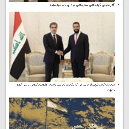
گەڕانەوەی ئاوارەکانی سەرێکانی بۆ ۱۰ی ئاب دواخراوە
سه‌ردانه‌کەی نێچیرڤان بارزانی كاریگه‌ری ئه‌رێنی له‌سه‌ر چاره‌سه‌ركردنی پرسی كورد
ده‌بێت