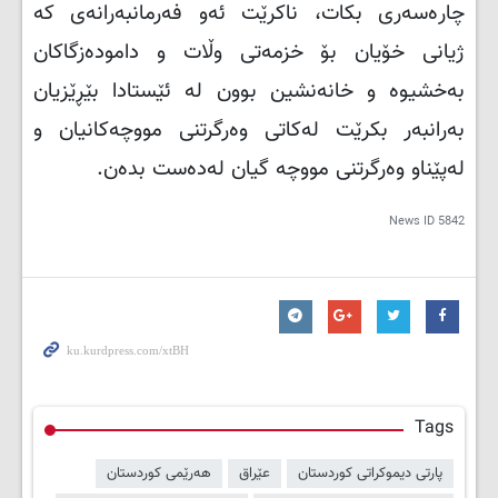
چارەسەری بكات، ناكرێت ئەو فەرمانبەرانەی كە
ژیانی خۆیان بۆ خزمەتی وڵات و دامودەزگاكان
بەخشیوە و خانەنشین بوون لە ئێستادا بێڕێزیان
بەرانبەر بكرێت لەكاتی وەرگرتنی مووچەكانیان و
لەپێناو وەرگرتنی مووچە گیان لەدەست بدەن.
News ID
5842
Tags
پارتی دیموکراتی کوردستان
عێراق
هەرێمی کوردستان