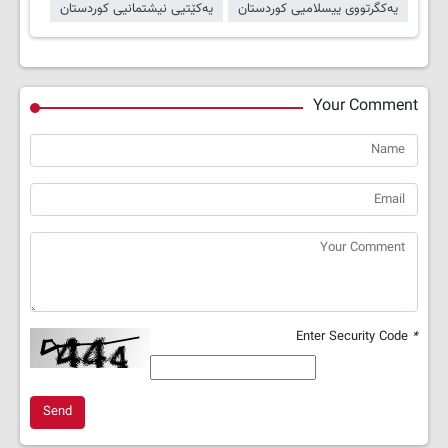
یەکگرتووی ییسلامیی کوردستان
یەکێتیی نیشتمانیی کوردستان
Your Comment
Enter Security Code
*
Send