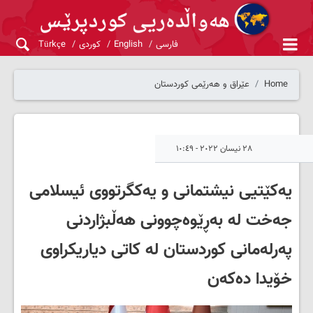
فارسی
English
کوردی
Türkçe
Home
عێراق و هەرێمی کوردستان
٢٨ نیسان ٢٠٢٢ - ١٠:٤٩
یەکێتیی نیشتمانی و یەکگرتووی ئیسلامی
جەخت لە بەڕێوەچوونی هەڵبژاردنی
پەرلەمانی کوردستان لە کاتی دیاریکراوی
خۆیدا دەکەن