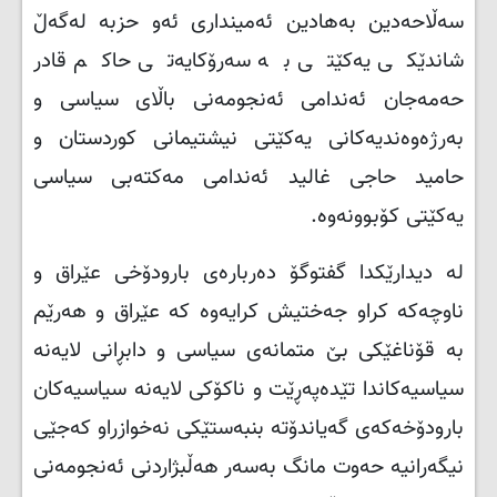
سەڵاحەدین بەهادین ئەمینداری ئەو حزبە لەگەڵ
شاندێکی یەکێتی بە سەرۆکایەتی حاكم قادر
حەمەجان ئەندامی ئەنجومەنی باڵای سیاسی و
بەرژەوەندیەكانی یەكێتی نیشتیمانی كوردستان و
حامید حاجی غالید ئەندامی مەكتەبی سیاسی
یەكێتی کۆبوونەوە
.
لە دیدارێكدا گفتوگۆ دەربارەی بارودۆخی عێراق و
ناوچەكە كراو جەختیش كرایەوە كە عێراق و هەرێم
بە قۆناغێكی بێ متمانەی سیاسی و دابڕانی لایەنە
سیاسیەكاندا تێدەپەڕێت و ناكۆكی لایەنە سیاسیەكان
بارودۆخەكەی گەیاندۆتە بنبەستێكی نەخوازراو كەجێی
نیگەرانیە حەوت مانگ بەسەر هەڵبژاردنی ئەنجومەنی