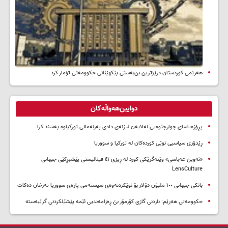
هەرێمی کوردستان درێژترین بن‌بەستی پێکهێنانی حکوومەتی تۆمار کرد
دوایین‌هەواڵەکان
پڕۆژەیاسای چوارچێوەیی لەلایەن لیژنەی دادی پەرلەمانی تورکیاوە پەسند کرا
ڕێدۆزی سیاسیی نوێی کوردەکان لە تورکیا و سووریا
«ئەوین عەباسی» وێنەگرێکی کورد لە ڕیزی ٤١ فینالیستی پێشبڕکێی جیهانی
LensCulture
بانکی جیهانی ١٠٠ ملیۆن دۆلار بۆ نوێکردنەوەی سیستەمی پارەی سووریا تەرخان دەکات
حکوومەتی هەرێم: ناردنی گازی کۆرمۆر بێ ڕەزامەندیی ئێمە پێشێلکردنی گرێبەستە