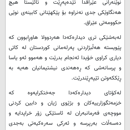
نوێنەرانی عێراقدا تێدەپەڕێت و تائێستا هیچ
هەنگاوێكی جدی نەنراوە بۆ پێكهێنانی كابینەی نوێی
حكوومەتی عێراق
.
لەبەشێكی تری دیدارەكەدا هەردوولا هاوڕابوون كە
پێویستە هەڵبژاردنی پەرلەمانی كوردستان لە كاتی
دیاری كراوی خۆیدا ئەنجام بدرێت و هەموو ئەو یاسا
و پرسانەشی كە ڕەهەندی نیشتیمانیان هەیە بە
ڕێككەوتن تێپەڕێندرێت
.
لەكۆتای دیدارەكەدا جەختكرایەوە كە
خزمەتگوزارییەكان و بژێوی ژیان و دابین كردنی
مووچەی فەرمانبەران لە ئاستێكی زۆر خراپدایە و
دەسەڵات بەرپرسە و ئەركی سەرەكیەتی بەجدی