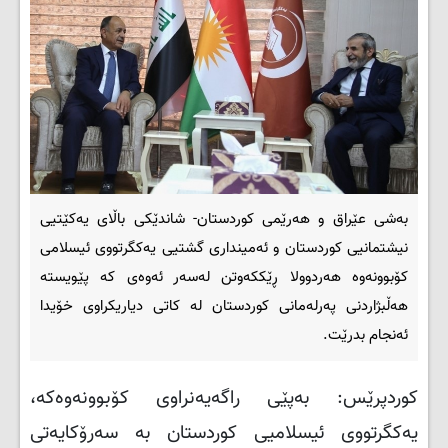
بەشی عێراق و هەرێمی کوردستان- شاندێكی باڵای یەكێتیی
نیشتمانیی كوردستان و ئەمینداری گشتیی یەكگرتووی ئیسلامی
كۆبوونەوە هەردوولا ڕێککەوتن لەسەر ئەوەی كە پێویستە
هەڵبژاردنی پەرلەمانی كوردستان لە كاتی دیاریكراوی خۆیدا
ئەنجام بدرێت.
کوردپرێس: بەپێی راگەیەنراوی کۆبوونەوەکە،
یەکگرتووی ئیسلامیی کوردستان بە سەرۆکایەتی