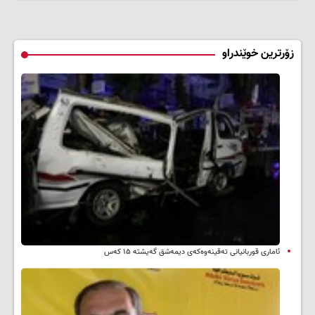
زۆرترین خوێندراو
ئاماری قوربانیانی تەقینەوەکەی دیمەشق گەیشتە ۱۵ کەس