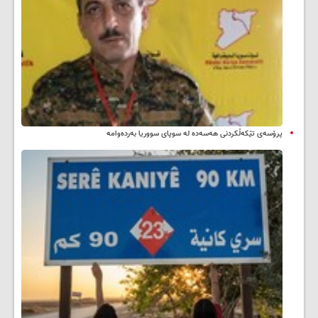
پرۆسەی تێکەڵکردنی هەسەدە لە سوپای سووریا بەردەوامە