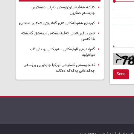
کێشە هەڵپەسێردراوەکان بەپێی دەستوور
چارەسەر دەکرێن
کورتەی هەواڵەکانی ۱۵ی گەلاوێژی ۱۴۰۵ی هەتاوی
ئاماری قوربانیانی تەقینەوەکەی دیمەشق گەیشتە
۱۵ کەس
گەڕانەوەی ئاوارەکانی سەرێکانی بۆ ۱۰ی ئاب
دواخراوە
ئەنجوومەنی ئاسایشی تورکیا چاودێریی پرۆسەی
چەکدادانی پەکەکە دەکات
Send
ب سایت برای خبرگزاری کردپرس محفوظ است.