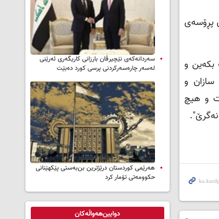
ی پڕۆسه‌ی
سه‌ردانه‌کەی نێچیرڤان بارزانی كاریگه‌ری ئه‌رێنی
 بکه‌ین و
له‌سه‌ر چاره‌سه‌ركردنی پرسی كورد ده‌بێت
 سازان و
ێت و هیچ
نه‌گرێ".
هەرێمی کوردستان درێژترین بن‌بەستی پێکهێنانی
حکوومەتی تۆمار کرد
دوایین‌هەواڵەکان