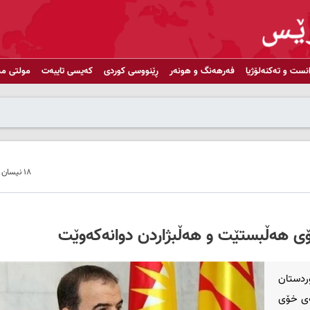
انست و تەکنەلۆژیا
فەرهەنگ و هونەر
ڕێنووسی کوردی
کەیسی تایبەت
مولتی مد
١٨ نیسان ٢٠٢٢ - ٠٩:١٩
خۆی هه‌ڵبستێت و هه‌ڵبژاردن دوانه‌که‌وێت
وردستان
ه‌ی خۆی