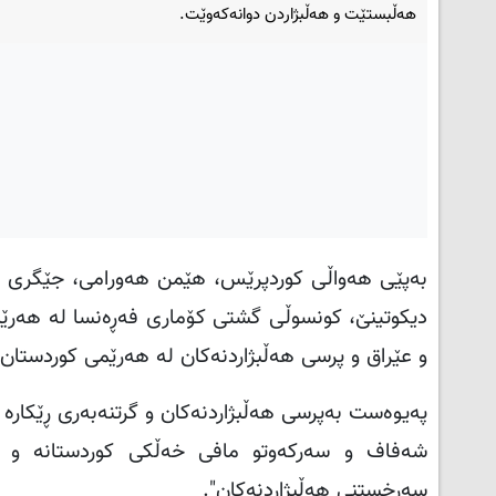
هه‌ڵبستێت و هه‌ڵبژاردن دوانه‌که‌وێت.
بەپێی هەواڵی کوردپرێس، هێمن هه‌ورامی، جێگری سه‌رۆک
دیکوتینێ، کونسوڵی گشتی کۆماری فەڕه‌نسا له هه‌رێم
و عێراق و پرسی هه‌ڵبژاردنه‌کان له هه‌رێمی کوردستان گ
په‌یوه‌ست به‌پرسی هه‌ڵبژاردنه‌کان و گرتنه‌به‌رى ڕێکاره
شه‌فاف و سه‌رکه‌وتو مافی خه‌ڵکی کوردستانه‌ و هه
سه‌رخستنی هه‌ڵبژاردنه‌کان".