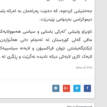
جه‌ختیشی کرده‌وه، که ده‌بێت په‌رله‌مان به ئه‌رکه یاس
دیموکراسی به‌ردوامی پێبدرێت
.
ناوبراو وتیشی "ئه‌رکی یاسایی و سیاسی هه‌موولایه‌کمان
مافی گه‌لی کوردستان له‌ ئه‌نجام دانی هه‌ڵبژاردن
لێکتێگه‌یشتنی نێوان فراکسیۆن و لایه‌نه‌ سیاسییه‌ک
لایه‌ک کارى لایه‌کی دیکه‌ نادیده‌ نه‌گرێت و ڕێگرى له‌ کا
News ID
5743