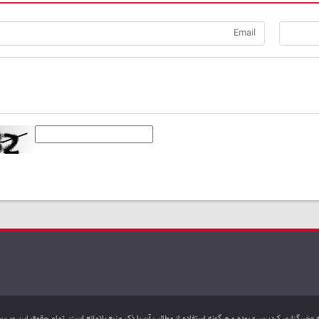
به «خبرگزاری کردپرس» بوده و هرگونه استفاده از مطالب آن با ذکر منبع بلامانع است. تمام حقوق این و