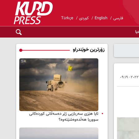
فارسی
English
کوردی
Türkçe
یا
زۆرترین خوێندراو
ئایا هێزی سەربازیی ژێر دەسەڵاتی کوردەکانی
سووریا هەڵدەوەشێتەوە؟