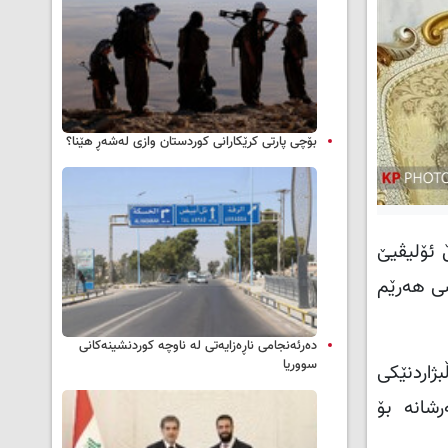
بۆچی پارتی کرێکارانی کوردستان وازی لەشەڕ هێنا؟
ڵ ئۆلیڤیێ
ی هه‌رێم
دەرئەنجامی ناڕەزایەتی لە ناوچە کوردنشینەکانی
سووریا
بژاردنێکی
شانه‌ بۆ