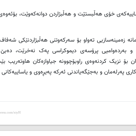
اییه‌که‌ی خۆی هه‌ڵبستێت و هه‌ڵبژاردن دوانه‌که‌وێت، بۆئه‌وه‌
ه‌ زه‌مینه‌سازیی ته‌واو بۆ سه‌رکه‌وتنی هه‌ڵبژاردنێکی شه‌فاف
 و به‌رده‌وامیی پرۆسه‌ی دیموکراسی په‌ک نه‌خرێت، ده‌بێ
ان بۆ نزیک کردنه‌وه‌ى راوبۆچوونه‌ جیاوازه‌کان هاوته‌ریب ب
رى په‌رله‌مان و به‌جێگه‌یاندنی ئه‌رکه‌ په‌یڕه‌وی و یاساییه‌کانی 