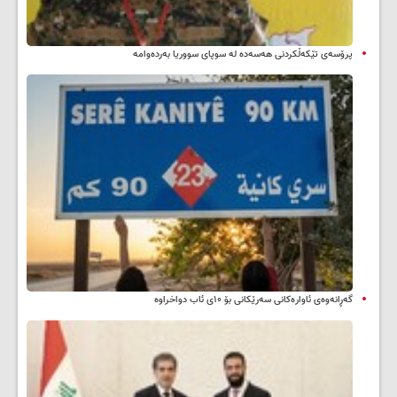
پرۆسەی تێکەڵکردنی هەسەدە لە سوپای سووریا بەردەوامە
گەڕانەوەی ئاوارەکانی سەرێکانی بۆ ۱۰ی ئاب دواخراوە