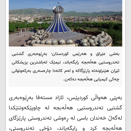
بەشی عێراق و هەرێمی کوردستان- بەڕێوەبەری گشتیی
تەندروستیی هەڵەبجە رایگەیاند، تیمێک لەباشترین پزیشکانی
ئێران هێنراونەتە پارێزگاکە و لەم کاتەدا چارەسەری بەرکەوتوانی
چەکی کیمیایی هەڵەبجە دەکەن.
بەپێی هەواڵی کوردپێس، ئازاد مستەفا بەڕێوەبەری
گشتیی تەندروستیی هەڵەبجە له‌ چاوپێكه‌وتنێكدا
له‌گه‌ڵ خه‌ندان باسی لە ڕەوشی تەندروستی پارێزگای
هەڵەبجە کرد و رایگه‌یاند، دۆخی تەندروستی،