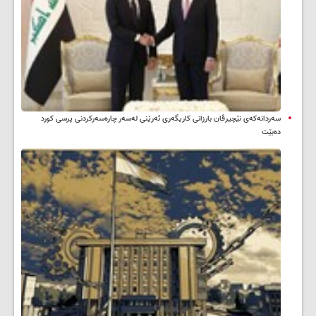
سه‌ردانه‌کەی نێچیرڤان بارزانی كاریگه‌ری ئه‌رێنی له‌سه‌ر چاره‌سه‌ركردنی پرسی كورد
ده‌بێت