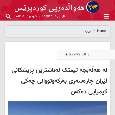
فارسی
English
کوردی
Türkçe
Home
ئێران
١٧ ئازار ٢٠٢٢ - ١٤:٤٨
لە هەڵەبجە تیمێک لەباشترین پزیشکانی
ئێران چارەسەری بەرکەوتووانی چەکی
کیمیایی دەکەن