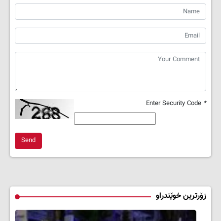
Enter Security Code
*
Send
زۆرترین خوێندراو