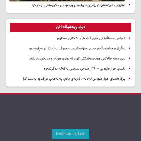
هەرێمی کوردستان درێژترین بن‌بەستی پێکهێنانی حکوومەتی تۆمار کرد
دوایین‌هەواڵەکان
کورتەی هەواڵەکانی ۱۸ی گەلاوێژی ۱۴۰۵ی هەتاوی
ساڵڕۆژی پەنجاساڵەی حیزبی سۆسیالیست دیموکرات لە تاران بەڕێوەچوو
سێ دەیە چالاکیی هونەرمەندێکی کورد لە بواری هونەر و میدیای بەریتانیا
یاسای چوارچێوەیی ۳۹۰۰ زیندانی سیاسی پەکەکە دەگرێتەوە
پڕۆژەیاسای چوارچێوەیی لەلایەن لیژنەی دادی پەرلەمانی تورکیاوە پەسند کرا
Desktop version