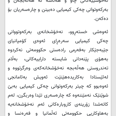
نەخۆشییەکانی چاو و هەناسە لە هەڵەبجەن و
بەرکەوتوانی چەکی کیمیایی دەبینن و چارەسەریان بۆ
دەکەن
.
ئەوەشی خستەڕوو، نەخۆشخانەی بەرکەوتووانی
چەکی کیمیایی سەرەڕای ئەوەی کۆمپانیای
جێبەجێکار بەفەرمی رادەستی حکوومەتی نەکردوە
بەهۆی پێنەدانی شایستە داراییەکانی، بەڵام
تەندروستی هەڵەبجە نەخۆشخانەکەی وەرگرتووە و
لەئێستادا بەکاریدەهێنێت ئەویش بەئامانجی
ئەوەبوو کە چیتر بەرکەوتوانی چەکی کیمیایی بەبێ
شوێنێک نەمێننەوە کە چارەسەری تێدا وەربگرن، لەم
کاتەشدا زۆرینەی کاروبارەکانی ئەم نەخۆشخانەیە
بەهاوکاریی حکوومەتی ئەڵمانیا و فەڕەنسا و