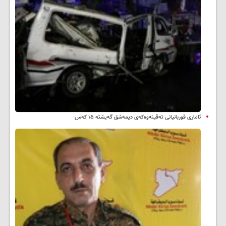
ئاماری قوربانیانی تەقینەوەکەی دیمەشق گەیشتە ۱۵ کەس