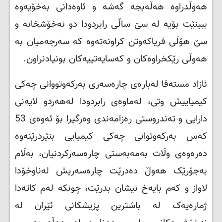
هەوڵدراوە هەڵەبجە گەشە و ئاوەدانی بەخۆیەوە
ببینێت بۆیە لە سێ ساڵی رابردودا دو نەخۆشخانە و
سێ هۆڵی فریاکەوتن کراونەتەوە کە سەرجەمیان بە
هەوڵی رێکخراوەکان و کەسایەتییەکان بونیادنراون
.
ئازاد مستەفا لەبارەی چارەسەری بەرکەوتووانی چەکی
کیمیاییش وتی، لەماوەی رابردودا لەهەردو لایەنی
دارایی و تەندروستی رەزامەندی وەرگیرا بۆ ئەوەی 53
کەس بەرکەوتوانی چەکی کیمیایی بنێردرێنەوە
دەرەوەی وڵات بەمەبەستی چارەسەرکردنیان، بەڵام
بەجۆرێک هەوڵ دەدرێت چارەسەریش لەناوخۆدا
لاواز و کەم بایەخ نیشان بدرێت، چونکە لەم کاتەدا
ژمارەیەک لە باشترین پزیشکانی ئێران لە