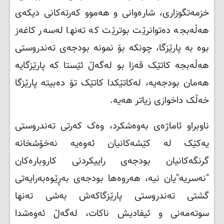
خزمەتگوزاری، شارەوانی و هەموو کەرتەکانی دیکەی
هەڵەبجە دەتوانرێت بوترێت کە تەنها لەسەر کاغەز
بوە بە پارێزگا، چونکە بۆ نمونە بودجەی تەندروستی
هەڵەبجە کاتێک قەزا بو لەگەڵ ئێستا کە پارێزگایە
هەمان بودجەیە، لەکاتێکدا کاتێک تۆ دەبیتە پارێزگا
خەڵک داخوازی زیاتر هەیە
.
ناوبراو ئاماژەی بەوەشکرد، وەک کەرتی تەندروستی
یەکێک لە کێشەکانیان ئەوەیە نەخۆشخانە
گرنگەکانیان بودجەی راییکردنی کاروبارەکان
"نەسریە"یان نیە، هەروەها بودجەی بەڕێوەبەرایەتی
گشتی تەندروستی پارێزگاکەش بەشی تەنها
سوتەمەنی و ئیفادیش ناکات، لەگەڵ ئەوەشدا