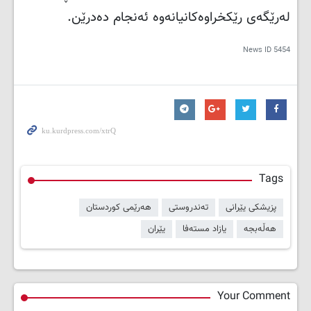
لەرێگەی رێکخراوەکانیانەوە ئەنجام دەدرێن.
News ID
5454
Tags
پزیشکی یێرانی
تەندروستی
هەرێمی کوردستان
هەڵەبجە
یازاد مستەفا
یێران
Your Comment