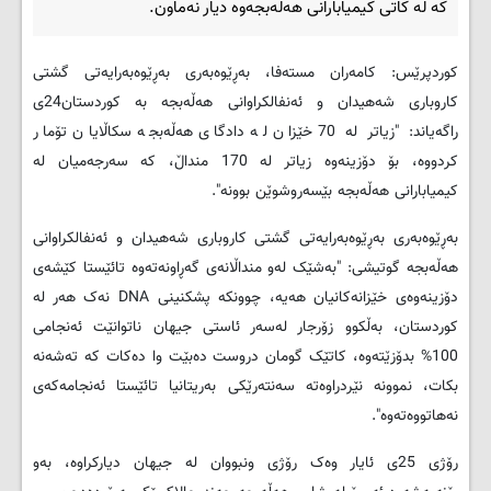
كە لە كاتی كیمیابارانی ھەڵەبجەوە دیار نەماون.
کوردپرێس: كامەران مستەفا، بەڕێوەبەری بەڕێوەبەرایەتی گشتی
كاروباری شەھیدان و ئەنفالكراوانی ھەڵەبجە بە كوردستان24ی
راگەیاند: "زیاتر لە 70 خێزان لە دادگای ھەڵەبجە سكاڵایان تۆمار
كردووە، بۆ دۆزینەوە زیاتر لە 170 منداڵ، كە سەرجەمیان لە
كیمیابارانی ھەڵەبجە بێسەروشوێن بوونە".
بەڕێوەبەری بەڕێوەبەرایەتی گشتی كاروباری شەھیدان و ئەنفالكراوانی
ھەڵەبجە گوتیشی: "بەشێک لەو منداڵانەی گەڕاونەتەوە تائێستا كێشەی
دۆزینەوەی خێزانەكانیان ھەیە، چوونكە پشكنینی
DNA
نەک ھەر لە
كوردستان، بەڵكوو زۆرجار لەسەر ئاستی جیھان ناتوانێت ئەنجامی
100% بدۆزێتەوە، كاتێک گومان دروست دەبێت وا دەكات كە تەشەنە
بكات، نموونە نێردراوەتە سەنتەرێكی بەریتانیا تائێستا ئەنجامەكەی
نەھاتووەتەوە".
رۆژی 25ی ئایار وەک رۆژی ونبووان لە جیھان دیاركراوە، بەو