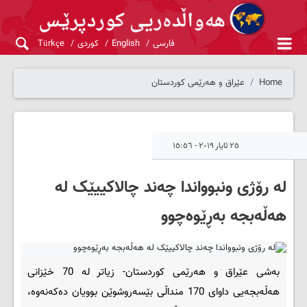
فارسی
English
کوردی
Türkçe
Home
عێراق و هەرێمی کوردستان
٢٥ ئایار ٢٠١٩ - ١٥:٥٦
لە رۆژی ونبوواندا چەند چالاکییێک لە
هەڵەبجە بەڕێوەچوو
بەشی عێراق و هەرێمی کوردستان- زیاتر لە 70 خێزانی
ھەڵەبجەیی داوای 170 منداڵی بێسەروشوێن بوویان دەكەنەوە،