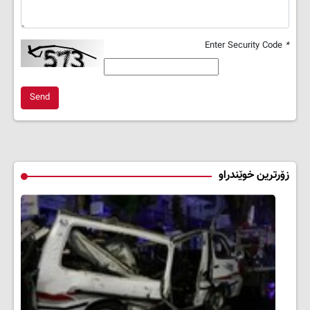
Enter Security Code
*
Send
زۆرترین خوێندراو