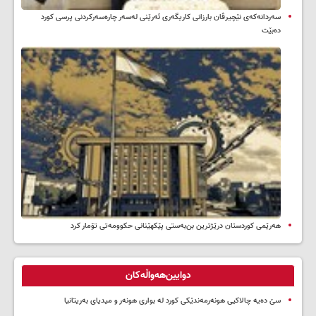
سه‌ردانه‌کەی نێچیرڤان بارزانی كاریگه‌ری ئه‌رێنی له‌سه‌ر چاره‌سه‌ركردنی پرسی كورد
ده‌بێت
هەرێمی کوردستان درێژترین بن‌بەستی پێکهێنانی حکوومەتی تۆمار کرد
دوایین‌هەواڵەکان
سێ دەیە چالاکیی هونەرمەندێکی کورد لە بواری هونەر و میدیای بەریتانیا