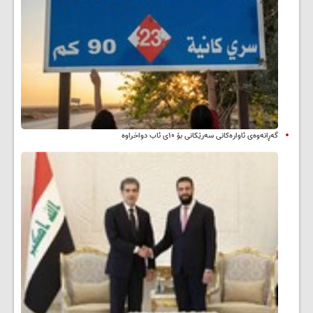
گەڕانەوەی ئاوارەکانی سەرێکانی بۆ ۱۰ی ئاب دواخراوە