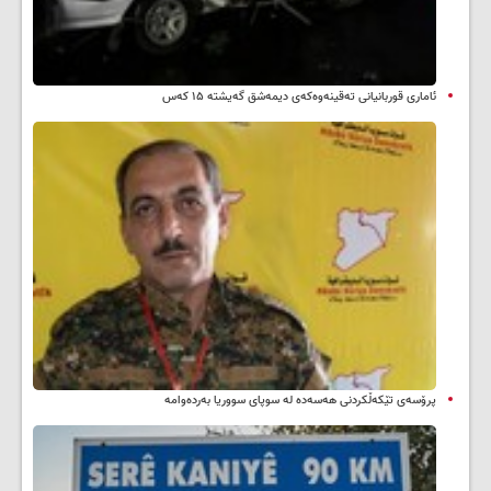
ئاماری قوربانیانی تەقینەوەکەی دیمەشق گەیشتە ۱۵ کەس
پرۆسەی تێکەڵکردنی هەسەدە لە سوپای سووریا بەردەوامە