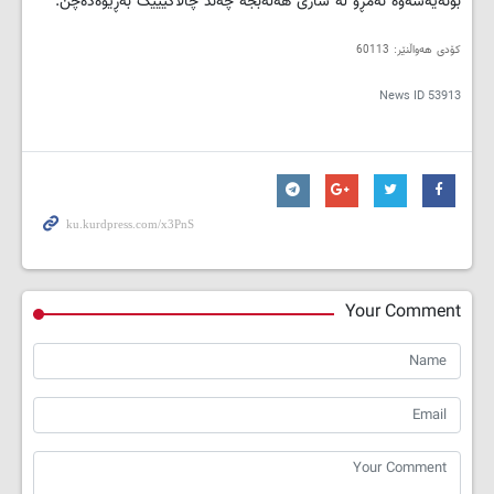
بۆنەیەشەوە ئەمڕۆ لە شاری ھەڵەبجە چەند چالاكییێک بەڕێوەدەچن.
کۆدی هەواڵنێر: 60113
News ID
53913
Your Comment