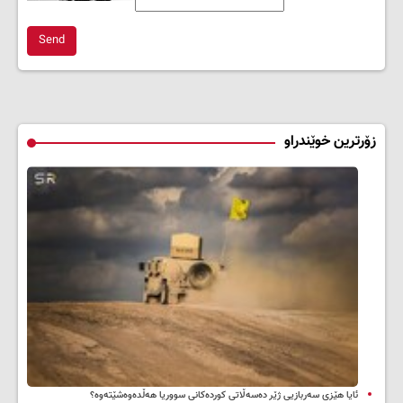
Send
زۆرترین خوێندراو
ئایا هێزی سەربازیی ژێر دەسەڵاتی کوردەکانی سووریا هەڵدەوەشێتەوە؟