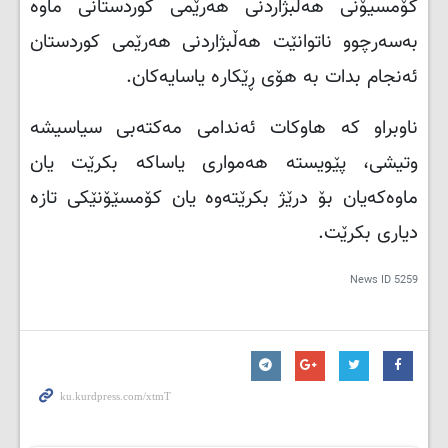
کۆمسیۆنی هەڵبژاردنی هەرێمی کوردستانی ماوە
بەسەرچوو ناتوانێت هەڵبژاردنی هەرێمی کوردستان
ئەنجام بدات بە هۆی ڕێکارە یاسایەکان
.
ناوبراو کە هاوکات ئەندامى مەکتەبى سیاسیشە
وتیشى، پێویستە هەمواری یاساکە بکرێت یان
ماوەکەیان بۆ درێژ بکرێتەوە یان کۆمسێۆنێکی تازە
دیاری بکرێت
.
News ID
5259