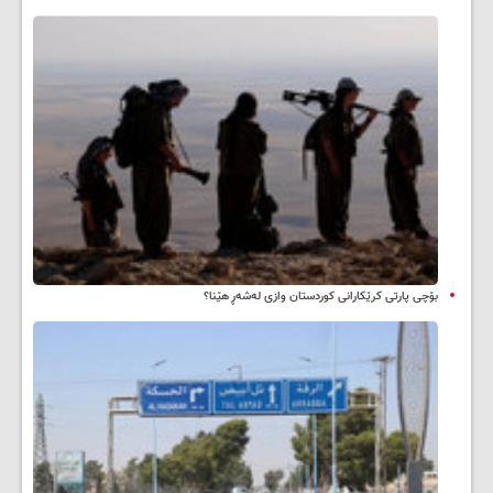
بۆچی پارتی کرێکارانی کوردستان وازی لەشەڕ هێنا؟