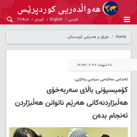
فارسی
English
کوردی
Türkçe
Home
عێراق و هەرێمی کوردستان
٢٨ شوبات ٢٠٢٢ - ١٣:٥٩
ئەندامى مەکتەبى سیاسی یەکێتى:
کۆمیسیۆنى باڵاى سه‌ربه‌خۆى
هه‌ڵبژاردنه‌کانى هه‌رێم ناتوانن هه‌ڵبژاردن
ئه‌نجام بده‌ن