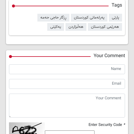
Tags
پارتی
پەرلەمانی کوردستان
ڕزگار حاجی حەمە
هەرێمی کوردستان
هەڵبژاردن
یەکێتی
Your Comment
Enter Security Code
*