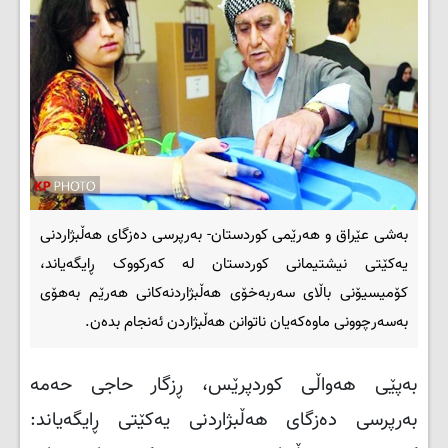
بەشی عێراق و هەرێمی کوردستان- به‌رپرسى دەزگای هەڵبژاردنی
یەکێتى نیشتیمانى کوردستان له‌ که‌رکووک ڕایگه‌یاند،
کۆمیسیۆنى باڵاى سه‌ربه‌خۆى هه‌ڵبژاردنه‌کانى هه‌رێم به‌هۆى
به‌سه‌رچوونى ماوه‌که‌یان ناتوانن هه‌ڵبژاردن ئه‌نجام بده‌ن.
بەپێی هەواڵی کوردپرێس، ڕزگار حاجى حه‌مه‌
به‌رپرسى دەزگای هەڵبژاردنی یەکێتى ڕایگه‌یاند: