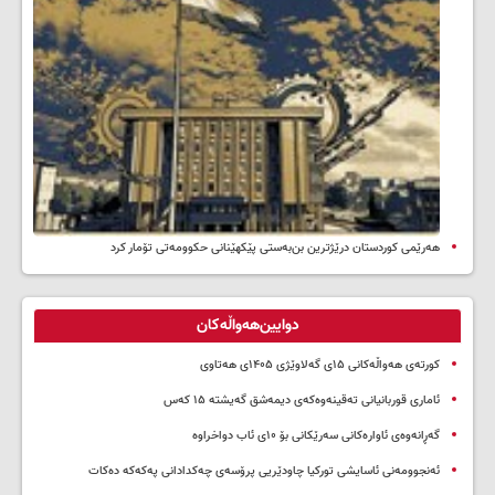
هەرێمی کوردستان درێژترین بن‌بەستی پێکهێنانی حکوومەتی تۆمار کرد
دوایین‌هەواڵەکان
کورتەی هەواڵەکانی ۱۵ی گەلاوێژی ۱۴۰۵ی هەتاوی
ئاماری قوربانیانی تەقینەوەکەی دیمەشق گەیشتە ۱۵ کەس
گەڕانەوەی ئاوارەکانی سەرێکانی بۆ ۱۰ی ئاب دواخراوە
ئەنجوومەنی ئاسایشی تورکیا چاودێریی پرۆسەی چەکدادانی پەکەکە دەکات