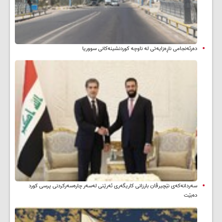
دەرئەنجامی ناڕەزایەتی لە ناوچە کوردنشینەکانی سووریا
سه‌ردانه‌کەی نێچیرڤان بارزانی كاریگه‌ری ئه‌رێنی له‌سه‌ر چاره‌سه‌ركردنی پرسی كورد
ده‌بێت