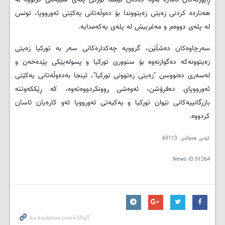
هەناردە كردنی زەیتی زەیتووندا بۆ دەوڵەتانی یەكێتی ئەورووپا، تونس
لە پلەی دووەم و مەغربیش لە پلەی یەكەمدایە.
سەرچاوەكان دەشڵێن، گرووپە چەكدارەكانی سەر بە توركیا زەیتی
زەیتوونەكە دەگوازنەوە بۆ سنووری توركیا و پسولەیێكی پێدەخەن ‌و
لەسەری دەنووسن "زەیتی زەتوونی توركیا"، ئینجا بەدەوڵەتانی یەكێتی
ئەورووپای دەفرۆشن، ئەوەشی روونكردووەتەوە، كە ڕێككەوتنە
بازرگانییەكانی نێوان توركیا و یەكیەتی ئەورووپا ئەو كارەیان ئاسان
كردووە.
کۆدی هەواڵنێر: 60113
News ID
51264