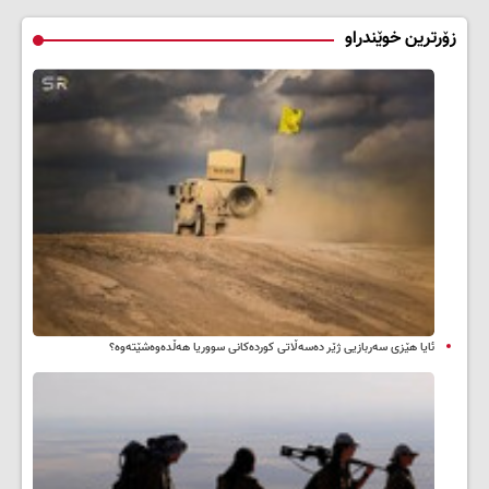
زۆرترین خوێندراو
ئایا هێزی سەربازیی ژێر دەسەڵاتی کوردەکانی سووریا هەڵدەوەشێتەوە؟