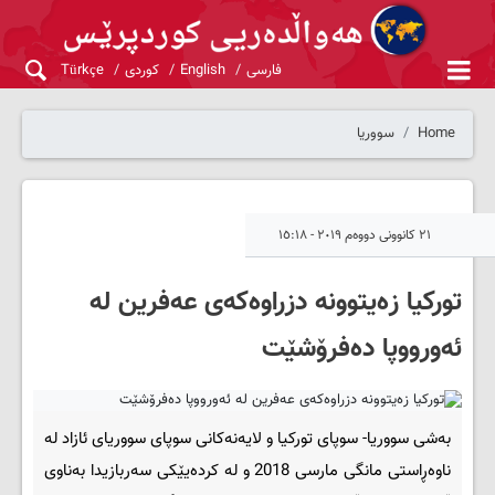
فارسی
English
کوردی
Türkçe
Home
سووریا
٢١ کانوونی دووەم ٢٠١٩ - ١٥:١٨
توركیا زەیتوونە دزراوەكەی عەفرین لە
ئەورووپا دەفرۆشێت
بەشی سووریا- سوپای توركیا و لایەنەكانی سوپای سووریای ئازاد لە
ناوەڕاستی مانگی مارسی 2018 و لە كردەیێكی سەربازیدا بەناوی