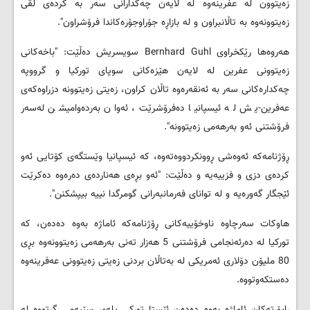
زەیتوون لە عفرینەوە لە لایەن چەكدارانی سەر بە كردەی لقی
زەیتوونەوە بە تاڵانبراون و لە بازاڕە جۆراوجۆرەكاندا فرۆشراون".
هەروەها رێكخراوی
Bernhard Guhl
سویسریش دەڵێت: "باخەكانی
زەیتوونی عفرین لە لایەن هێزەكانی سوپای توركیا و گرووپە
چەكدارەكانی سەر بە ئەنقەرەوە تاڵان كراون، زەیتی زەیتوونە دزراوەكەی
عەفرین-یش لە ئیسپانیا دەفرۆشرێت، ئەوان بەردەوامیشن لەسەر
فرۆشتنی ئەو بەرهەمی زەیتوونە".
ڕۆژنامەكە ‌ئەوەشی ڕوونكردووەتەوە، كە ئیسپانیا وێستگەی كۆتایی ئەو
كردەی دزی‌ و فزییەیە و دەڵێت: "ئەو بڕەی هەناردەی دەرەوە دەكرێت
ئێجگار گەورەیە و لە توانای فەرمانبەرانی گومرگدا نییە بیپشكنن".
هاوكات سەرچاوە ناوخۆییەكانی ڕۆژنامەكە ئاماژە بەوە دەدەن، كە
توركیا لە دەرئەنجامی فرۆشتنی 5 هەزار تەنی بەرهەمی زەیتوونەوە بڕی
80 ملیۆن دۆلاری ئەمریكی لە بەتاڵان بردنی زەیتی زەیتوونی عەفرینەوە
دەستكەوتووە.
ڕاپۆرتەكان ئاماژە بەوە دەدەن ئێستا توركی پلەی سێیەمی گرتووە لە