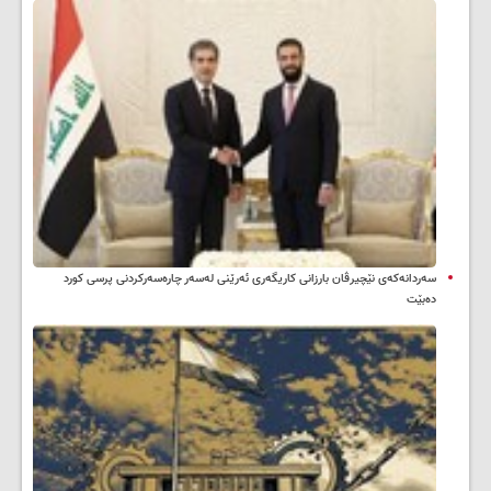
سه‌ردانه‌کەی نێچیرڤان بارزانی كاریگه‌ری ئه‌رێنی له‌سه‌ر چاره‌سه‌ركردنی پرسی كورد
ده‌بێت