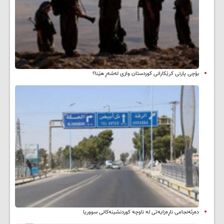
بۆچی پارتی کرێکارانی کوردستان وازی لەشەڕ هێنا؟
دەرئەنجامی ناڕەزایەتی لە ناوچە کوردنشینەکانی سووریا