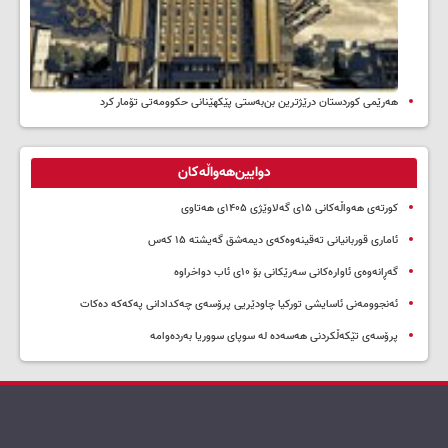
هەرێمی کوردستان درێژترین بن‌بەستی پێکهێنانی حکوومەتی تۆمار کرد
دوایین‌هەواڵەکان
کورتەی هەواڵەکانی ۱۵ی گەلاوێژی ۱۴۰۵ی هەتاوی
ئاماری قوربانیانی تەقینەوەکەی دیمەشق گەیشتە ۱۵ کەس
گەڕانەوەی ئاوارەکانی سەرێکانی بۆ ۱۰ی ئاب دواخراوە
ئەنجوومەنی ئاسایشی تورکیا چاودێریی پرۆسەی چەکدادانی پەکەکە دەکات
پرۆسەی تێکەڵکردنی هەسەدە لە سوپای سووریا بەردەوامە