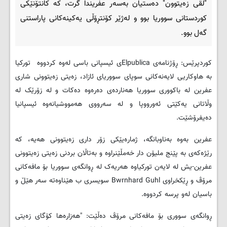
"لقی زەیتوون" دەستیان بەسەر عفریندا گرت، كە كانتۆنێكی
كوردستانی سووریا بوو و لەژێر كۆنتڕۆڵی یەكینەكانی پاراستنی
گەل بوو.
کوردپرێس: ڕۆژنامەی
Elpublica
ی ئیسپانی باسی لەوە كردووە ‌ توركیا
بە هاوكاریی لایەنەكانی سوپای سووریای ئازاد، زەیتی زەیتوونی شاری
عفرین لە باكووری سووریا هەناردەی دەرەوە دەكات ‌و لە زۆرێک لە
وڵاتانی یەكێتی ئەورووپا و لە سەرووی هەمووشیانەوە ئیسپانیا
دەیفرۆشێت.
عفرین بەوە بەناوبانگە، ژمارەیێكی زۆر داری زەیتوونی هەیە، كە
رێژەكەی بە پێنج ملیۆن دار خەمڵێنراوە و بەتاڵان بردنی زەیتی زەیتوونی
عفرین-یش لە لایەن توركیاوە هەریەک لە ڕوانگەی سووریا بۆ مافەكانی
مرۆڤ و ڕێكخراوی
Bwrnhard Guhl
سویسری ب هێناوەتە سەر هێڵ ‌و
باسیان لەو پرسە كردووە.
ڕوانگەی سووری بۆ مافەكانی مرۆڤ دەڵێت: "هەزارەها كۆگای زەیتی