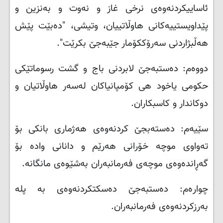
ئاساییکردنەوەی نرخی غاز و نەوت و بەنزین و
پێداویستییەکانی هاوڵاتییان، وتیشی، "دەبێت پێش
هەڵبژاردنی سەرۆککۆمار جێبەجێ بکرێت
."
دووەم: دەستبەجێ لابردنی باج و گشت رسوماتێکی
حکومی یاخود هی کۆمپانیاکان لەسەر هاوڵاتیان و
دوکاندار و کاسبکاران
.
سێیەم: دەستەبجێ کردنەوەی هەژماری بانکی بۆ
تەواوی موچە خۆرانی هەرێم و دانانی وادە بۆ
گەڕاندەوەی موچەی فەرمانبەران بەشێوەی مانگانە
.
چوارەم: دەستبەجێ دەسکتکردنەوەی بە پلە
بەرزکردنەوەی فەرمانبەران
.