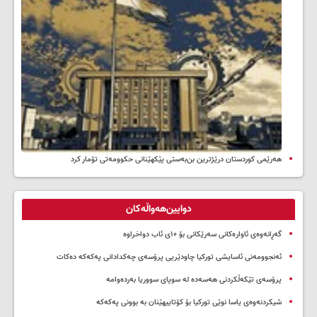
هەرێمی کوردستان درێژترین بن‌بەستی پێکهێنانی حکوومەتی تۆمار کرد
دوایین‌هەواڵەکان
گەڕانەوەی ئاوارەکانی سەرێکانی بۆ ۱۰ی ئاب دواخراوە
ئەنجوومەنی ئاسایشی تورکیا چاودێریی پرۆسەی چەکدادانی پەکەکە دەکات
پرۆسەی تێکەڵکردنی هەسەدە لە سوپای سووریا بەردەوامە
شیکردنەوەی یاسا نوێی تورکیا بۆ کۆتاییهێنان بە بوونی پەکەکە