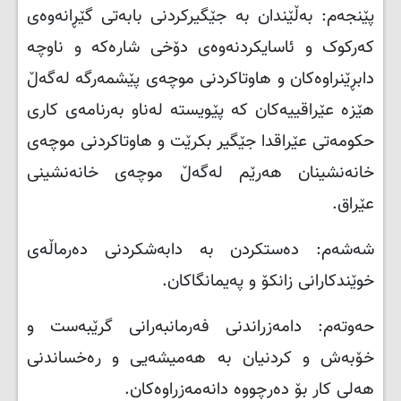
پێنجەم: بەڵێندان بە جێگیرکردنی بابەتی گێڕانەوەی
کەرکوک و ئاسایکردنەوەی دۆخی شارەکە و ناوچە
دابڕێنراوەکان و هاوتاکردنى موچەى پێشمەرگە لەگەڵ
هێزە عێراقییەکان کە پێویستە لەناو بەرنامەی کاری
حکومەتی عێراقدا جێگیر بکرێت و هاوتاکردنی موچەی
خانەنشینان هەرێم لەگەڵ موچەی خانەنشینی
عێراق
.
شەشەم: دەستکردن بە دابەشکردنی دەرماڵەی
خوێندکارانی زانکۆ و پەیمانگاکان
.
حەوتەم: دامەزراندنی فەرمانبەرانی گرێبەست و
خۆبەش و کردنیان بە هەمیشەیی و رەخساندنی
هەلى کار بۆ دەرچووە دانەمەزراوەکان
.