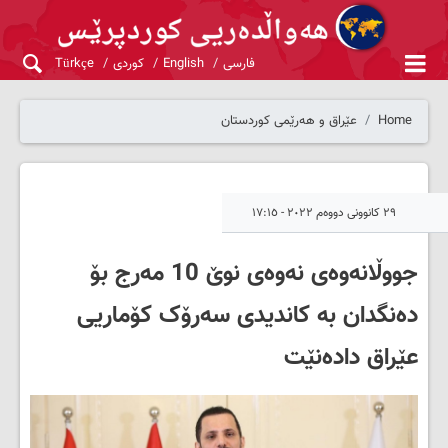
فارسی
English
کوردی
Türkçe
Home
عێراق و هەرێمی کوردستان
٢٩ کانوونی دووەم ٢٠٢٢ - ١٧:١٥
جووڵانەوەی نەوەی نوێ 10 مه‌رج بۆ
دەنگدان بە کاندیدی سەرۆک کۆماریی
عێراق دادەنێت