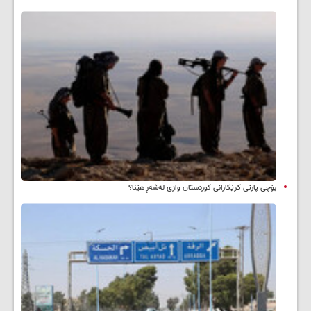
بۆچی پارتی کرێکارانی کوردستان وازی لەشەڕ هێنا؟