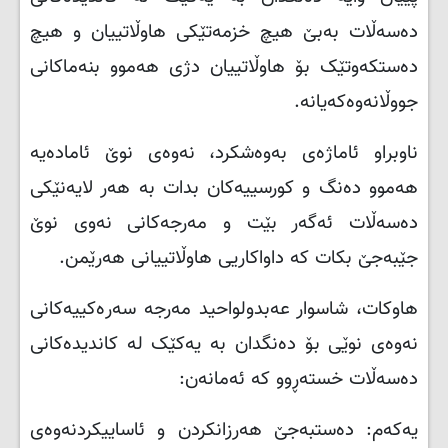
دەسەڵات بەبێ هیچ خزمەتێکی هاوڵاتییان و هیچ
دەستکەوتێک بۆ هاوڵاتییان دژی هەموو بنەماکانی
جووڵانەوەکەیانە
.
ناوبراو ئاماژەی بەوەشکرد، نەوەی نوێ ئامادەیە
هەموو دەنگ و کورسییەکان بدات بە هەر لایەنێکی
دەسەڵات ئەگەر بێت و مەرجەکانی نەوی نوێ
جێبەجێ بکات کە داواکاریی هاوڵاتییانی هەرێمن
.
هاوکات، شاسوار عەبدولواحید مەرجە سەرەکییەکانی
نەوەی نوێی بۆ دەنگدان بە یەکێک لە کاندیدەکانی
دەسەڵات خستەڕوو کە ئەمانەن
:
یەکەم: دەستبەجێ هەرزانکردن و ئاساییکردنەوەی