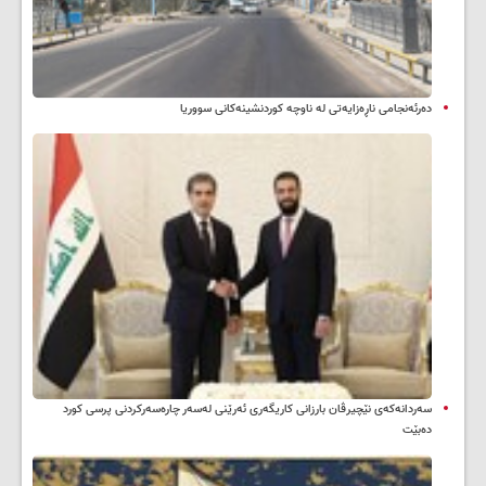
دەرئەنجامی ناڕەزایەتی لە ناوچە کوردنشینەکانی سووریا
سه‌ردانه‌کەی نێچیرڤان بارزانی كاریگه‌ری ئه‌رێنی له‌سه‌ر چاره‌سه‌ركردنی پرسی كورد
ده‌بێت