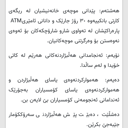
هەشتەم: پێدانی موچەی خانەنیشیان لە ریگەی
کارتی بانکییەوە ٣٠ رۆژ جارێک و دانانی ئامێری
ATM
پارەراکێشان لە تەواوی شارو شارۆچکەکان بۆ ئەوەی
نەوەستن بۆ وەرگرتنی موچەکانیان
.
نۆیەم: ئەنجامدانی هەڵبژاردنەکانی هەرێم لە کاتی
خۆیدا و لەم ساڵدا
.
دەیەم: هەموارکردنەوەی یاسای هەڵبژاردن و
هەموارکردنەوەی یاسای کۆمسیاران بەجۆرێک
ئەندامانی ئەنجومەنی کۆمسیاران بێ لایەن بن
.
دەشڵێت، دەبێت پێش هەڵبژاردنی سەرۆککۆمار
جێبەجێ بکرێن.