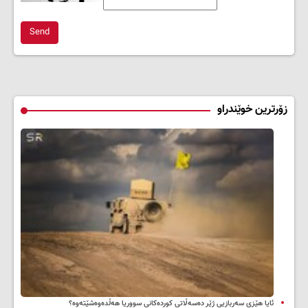
Send
زۆرترین خوێندراو
ئایا هێزی سەربازیی ژێر دەسەڵاتی کوردەکانی سووریا هەڵدەوەشێتەوە؟