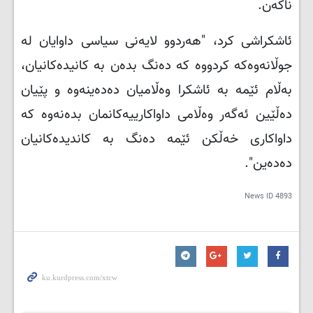
ناکەن
.
ئاشکراشی کرد، "هەردوو لایەنی سیاسی داوایان لە
جوڵانەوەکە کردووە کە دەنگ بدەن بە کانیدەکانیان،
بەڵام ئێمە بە ئاشکرا وەڵامیان دەدەینەوە و پێیان
دەڵێین ئەگەر وەڵامی داواکارییەکانمان بدەنەوە کە
داواکاری خەڵکن ئێمە دەنگ بە کاندیدەکانیان
دەدەین".
News ID
4893