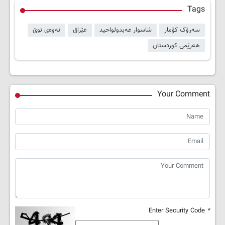
Tags
سەرۆک کۆمار
شاسوار عەبدولواحید
عێراق
نەوەی نوێ
هەرێمی کوردستان
Your Comment
Enter Security Code
*