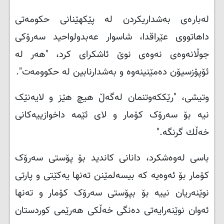
لەبارەی بەشداریکردن لە پێکهێنانی حکومەتی
داهاتووی عێراقدا، شاسوار عەبدولواحید سەرۆکی
جوڵانەوەی نەوەی نوێ ئاشکرای کرد، "ھەر لە
ئۆپۆزسیۆن دەمێنینەوە و بەشدارنابین لە حکوومەت".
وتیشی، "رێککەوتنمان لەگەڵ هیچ هێز و لایەنێک
نیە بۆ سەرۆک کۆمار و لای ئێمە داخوازییەکانی
خەڵك گرنگە
".
باسی لەوەشکرد، دانانی کاندید بۆ پۆستی سەرۆک
کۆمار بۆ ئەوەیە کە بیسەلمێنن تەنها یەکێتی و پارتی
نوێنەریان نییە بۆ بپۆستی سەرۆک کۆمار و تەنها
ئەوان نوێنەرایەتی دەنگی خەڵکی هەرێمی کوردستان