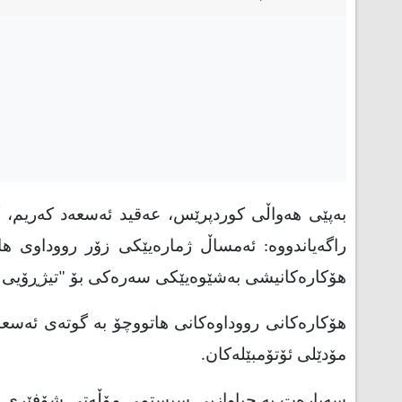
بەپێی هەواڵی کوردپرێس، عەقید ئەسعەد کەریم، 
راگەیاندووە: ئەمساڵ ژمارەیێکی زۆر رووداوی ه
هۆکارەکانیشی بەشێوەیێکی سەرەکی بۆ "تیژڕۆیی و 
هۆکارەکانی رووداوەکانی هاتووچۆ بە گوتەی ئەسعەد
مۆدێلی ئۆتۆمبێلەکان.
سەبارەت بە جیاوازیی سیستمی مۆڵەتی شۆفێری لە