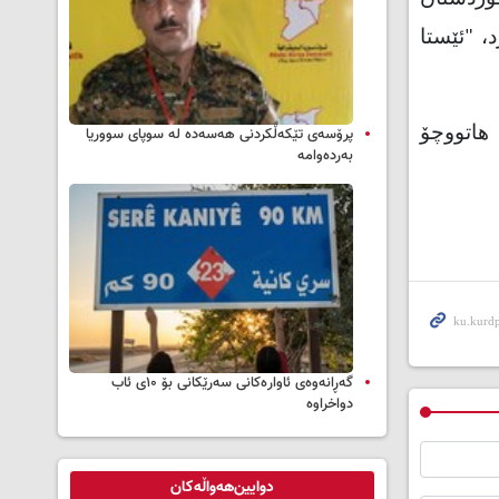
، "ئێستا
پرۆسەی تێکەڵکردنی هەسەدە لە سوپای سووریا
تاوەکوو 1-8-2021 دوو هەزار و 287 رووداوی هاتووچۆ
بەردەوامە
گەڕانەوەی ئاوارەکانی سەرێکانی بۆ ۱۰ی ئاب
دواخراوە
دوایین‌هەواڵەکان