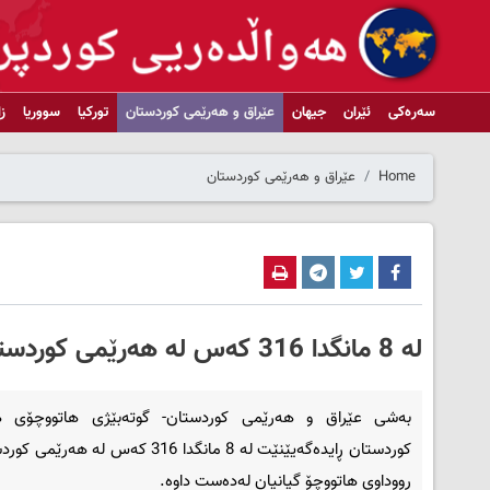
سەرەکی
ئێران
جیهان
عێراق و هەرێمی کوردستان
تورکیا
سووریا
ز
Home
عێراق و هەرێمی کوردستان
لە 8 مانگدا 316 کەس لە هەرێمی کوردستان بە رووداوی هاتووچۆ گیانیان لەدەست داوە
بەشی عێراق و هەرێمی کوردستان- گوتەبێژی هاتووچۆی ه
کوردستان ڕایدەگەیێنێت لە 8 مانگدا 316 کەس لە هەر
رووداوی هاتووچۆ گیانیان لەدەست داوە.