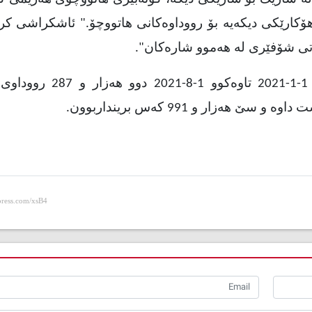
ۆکارێکی دیکەیە بۆ رووداوەکانی هاتووچۆ." ئاشکراشی کرد
تی شۆفێری لە هەموو شارەکان
."
بەپێی داتاکانی هاتووچۆی هەرێمی کوردستان لە 1-1-2021 