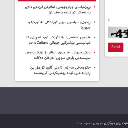
پڕۆژەیاسای چوارچێوەیی لەلایەن لیژنەی دادی
پەرلەمانی تورکیاوە پەسند کرا
ڕێدۆزی سیاسیی نوێی کوردەکان لە تورکیا و
سووریا
«ئەوین عەباسی» وێنەگرێکی کورد لە ڕیزی ٤١
فینالیستی پێشبڕکێی جیهانی LensCulture
Send
بانکی جیهانی ١٠٠ ملیۆن دۆلار بۆ نوێکردنەوەی
سیستەمی پارەی سووریا تەرخان دەکات
حکوومەتی هەرێم: ناردنی گازی کۆرمۆر بێ
ڕەزامەندیی ئێمە پێشێلکردنی گرێبەستە
ب سایت برای خبرگزاری کردپرس محفوظ است.