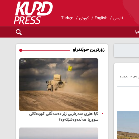
فارسی
English
کوردی
Türkçe
یا
زۆرترین خوێندراو
ئایا هێزی سەربازیی ژێر دەسەڵاتی کوردەکانی
سووریا هەڵدەوەشێتەوە؟