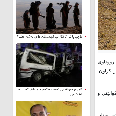
بۆچی پارتی کرێکارانی کوردستان وازی لەشەڕ هێنا؟
رووداوی
 کراون.
ئاماری قوربانیانی تەقینەوەکەی دیمەشق گەیشتە
والێتی و
۱۵ کەس
وردستان