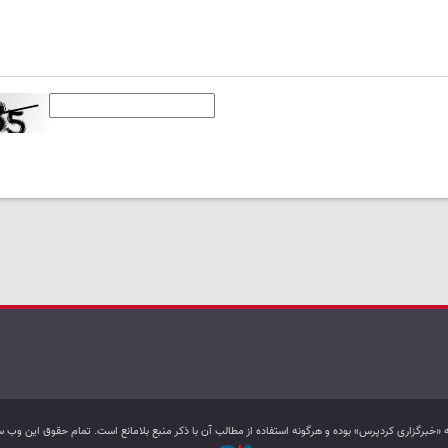
به «خبرگزاری کردپرس» بوده و هرگونه استفاده از مطالب آن با ذکر منبع بلامانع است. تمام حقوق این و