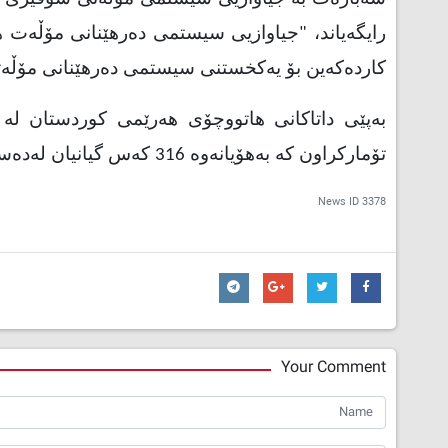
رایگەیاند، "جیاوازیی سیستمی دەرهێنانی مۆڵەت ه
کاردەکەین بۆ یەکخستنی سیستمی دەرهێنانی مۆڵە
تۆمارکراون کە بەهۆیانەوە 316 کەس گیانیان لەدەست داوە و سێ هەزار و 991 کەس برینداربوون.
News ID
3378
Your Comment