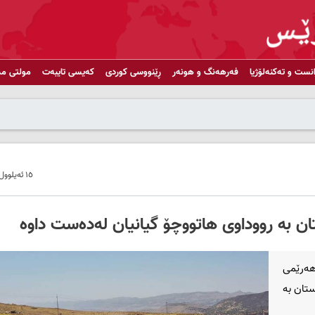
انست و تەکنەلۆژیا
فەرهەنگ و هونەر
ڕێنووسی کوردی
کەیسی تایبەت
مولتی مد
١٥ ئەیلوول ٢٠٢١ - ١٠:١٥
ەرێمی
ێمی کوردستان بە