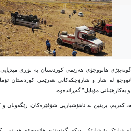
گوتەبێژی هاتووچۆی هەرێمی کوردستان بە تۆڕی میدیایی 
اتووچۆ لە شار و شارۆچکەکانی هەرێمی کوردستان تۆمار
بەکارهێنانی مۆبایل" گەڕاندەوە
.
 کەریم، بریتین لە ناهۆشیاریی شۆفێرەکان، رێگەوبان و ک
 شارێک بۆ شارێکی دیکە، گوتەبێژی هاتووچۆی هەرێمی ک