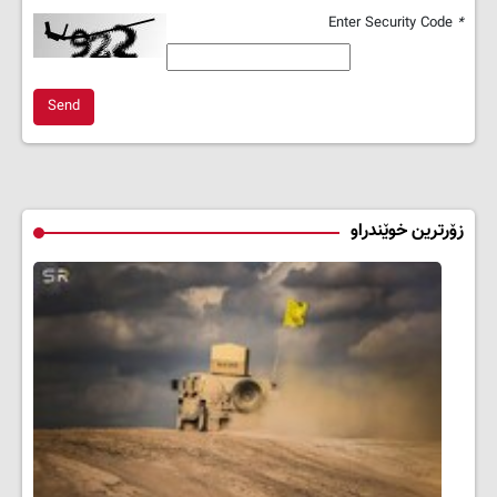
Enter Security Code
*
Send
زۆرترین خوێندراو