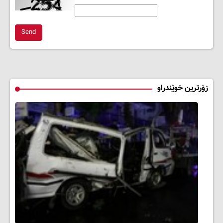
Send
زۆرترین خوێندراو