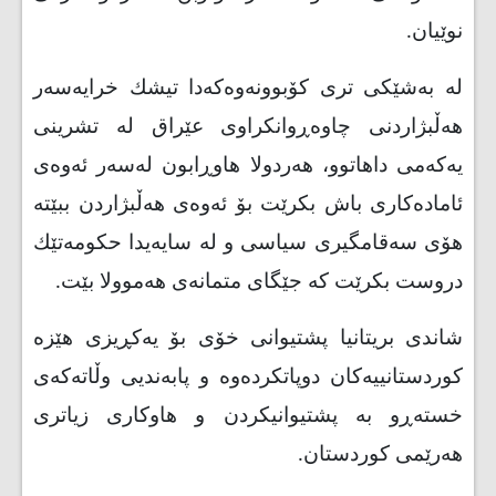
نوێیان
.
لە بەشێكی تری كۆبوونەوەكەدا تیشك خرایەسەر
هەڵبژاردنی چاوەڕوانكراوی عێراق لە تشرینی
یەكەمی داهاتوو، هەردولا هاوڕابون لەسەر ئەوەی
ئامادەكاری باش بكرێت بۆ ئەوەی هەڵبژاردن ببێتە
هۆی سەقامگیری سیاسی و لە سایەیدا حكومەتێك
دروست بكرێت كە جێگای متمانەی هەموولا بێت
.
شاندی بریتانیا پشتیوانی خۆی بۆ یەكڕیزی هێزە
كوردستانییەكان دوپاتكردەوە و پابەندیی وڵاتەكەی
خستەڕو بە پشتیوانیكردن و هاوكاری زیاتری
هەرێمی كوردستان
.