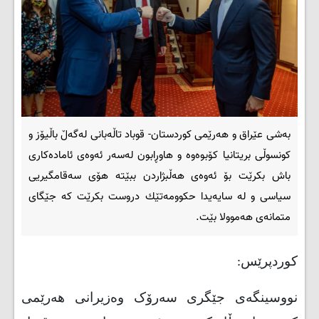
بەشی عێراق و هەرێمی کوردستان- قوباد تاڵەبانی لەگەڵ باڵیۆز و
كونسوڵی بریتانیا كۆبوەوە و هاوڕابون لەسەر ئەوەی ئامادەكاری
باش بكرێت بۆ ئەوەی هەڵبژاردن ببێتە هۆی سەقامگیریی
سیاسی و لە سایەیدا حكوومەتێك دروست بكرێت كە جێگای
متمانەی هەموولا بێت.
کوردپرێس:
نووسینگەی جێگری سەرۆک وەزیرانی هەرێمی