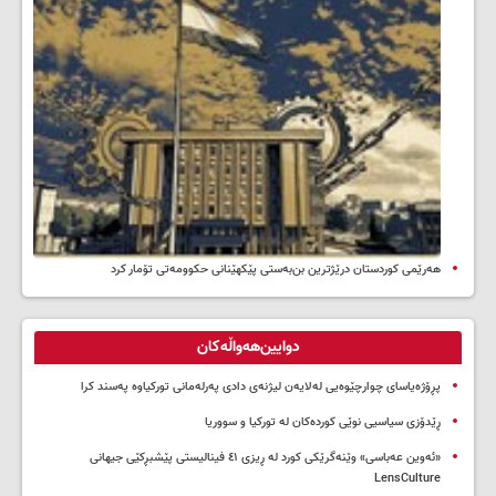
هەرێمی کوردستان درێژترین بن‌بەستی پێکهێنانی حکوومەتی تۆمار کرد
دوایین‌هەواڵەکان
پڕۆژەیاسای چوارچێوەیی لەلایەن لیژنەی دادی پەرلەمانی تورکیاوە پەسند کرا
ڕێدۆزی سیاسیی نوێی کوردەکان لە تورکیا و سووریا
«ئەوین عەباسی» وێنەگرێکی کورد لە ڕیزی ٤١ فینالیستی پێشبڕکێی جیهانی
LensCulture