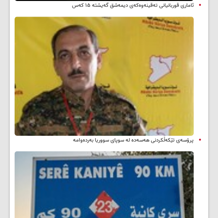
ئاماری قوربانیانی تەقینەوەکەی دیمەشق گەیشتە ۱۵ کەس
پرۆسەی تێکەڵکردنی هەسەدە لە سوپای سووریا بەردەوامە