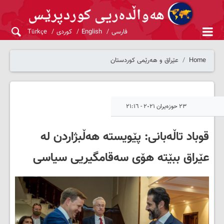
فارسی
English
کوردی
Türkçe
Home
عێراق و هەرێمی کوردستان
٢٣ حوزەیران ٢٠٢١ - ٢١:١٦
قوباد تاڵەبانی: پێویستە هەڵبژاردن لە
عێراق ببێتە هۆی سەقامگیریی سیاسی