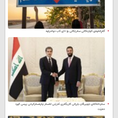
گەڕانەوەی ئاوارەکانی سەرێکانی بۆ ۱۰ی ئاب دواخراوە
سه‌ردانه‌کەی نێچیرڤان بارزانی كاریگه‌ری ئه‌رێنی له‌سه‌ر چاره‌سه‌ركردنی پرسی كورد
ده‌بێت