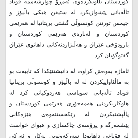
کوردستان بڵاویکردەوە، ئەمڕۆ چوارشەممە قوباد
تاڵەبانی پێشوازیكرد لە ستیفن هیكی باڵیۆز و
جیمس تورنتن كونسوڵی گشتی بریتانیا لە هەرێمی
كوردستان و لەبارەی هەرێمی كوردستان و
بارودۆخی عێراق و هەڵبژاردنەکانی داهاتوی عێراق
گفتوگۆیان كرد
.
ئاماژە بەوەش کراوە، لە دانیشتنێكدا كە تایبەت بو
بە ماڵئاواییكردن لە لە باڵیۆز و كونسوڵی بریتانیا
قوباد تاڵەبانی سوپاسی هەردوكیانی كرد لە
هاوكاریكردنی هەمەجۆری هەرێمی كوردستان و
پاڵپشتیكردن لە رێكخستنەوەی هێزەكانی
پێشمەرگە و پڕۆسەی چاكسازی و هیوای خواست
لە قۆناغی داهاتودا سەركەوتوبن لەكار و ئەركی