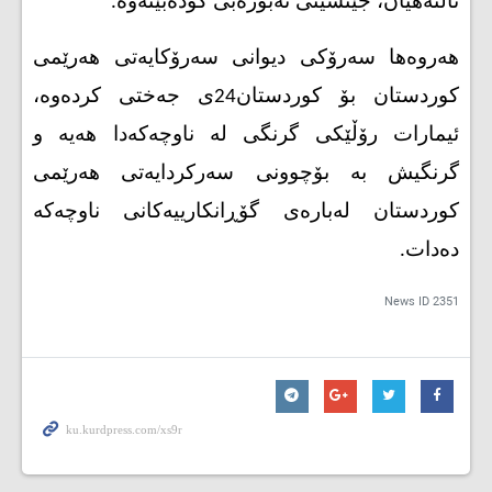
ئالنەهیان، جێنشینی ئەبوزەبی کۆدەبێتەوە
".
هه‌روه‌ها سەرۆکی دیوانی سەرۆکایەتی هەرێمی
کوردستان بۆ کوردستان24ی جه‌ختی كرده‌وه‌،
ئیمارات رۆڵێکی گرنگی لە ناوچەکەدا هەیە و
گرنگیش بە بۆچوونی سەرکردایەتی هەرێمی
کوردستان لەبارەی گۆڕانکارییەکانی ناوچەکە
دەدات
.
News ID
2351