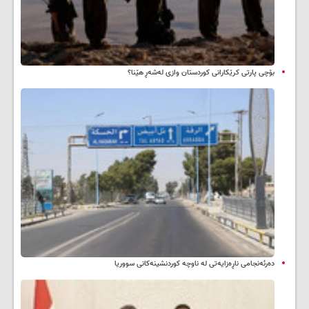
بۆچی پارتی کرێکارانی کوردستان وازی لەشەڕ هێنا؟
دەرئەنجامی ناڕەزایەتی لە ناوچە کوردنشینەکانی سووریا