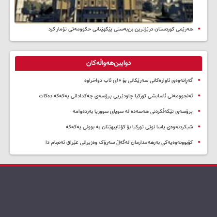
هەرێمی کوردستان درێژترین بن‌بەستی پێکهێنانی حکوومەتی تۆمار کرد
دوایین‌هەواڵەکان
گەڕانەوەی ئاوارەکانی سەرێکانی بۆ ۱۰ی ئاب دواخراوە
ئەنجوومەنی ئاسایشی تورکیا چاودێریی پرۆسەی چەکدادانی پەکەکە دەکات
پرۆسەی تێکەڵکردنی هەسەدە لە سوپای سووریا بەردەوامە
شیکردنەوەی یاسا نوێی تورکیا بۆ کۆتاییهێنان بە بوونی پەکەکە
کۆبوونەوەیەکی بەرهەمدارمان لەگەڵ سەرۆک وەزیرانی عێراق ئەنجام دا