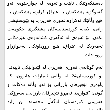
دەستکەوتێکی نابێت و ئه‌وه‌ی له‌ چوارچێوه‌ی ئه‌و
گفتوگۆیه‌ پێشكه‌ش به‌ عێراق كراوه‌، پێشكه‌ش به‌
هیچ وڵاتێك نه‌كراوه‌
.
فەوزی هەریری، بە پێویستیشی
زانی، لایەنە کوردستانییەکان پشتگیری حکومەت
بکه‌ن، بۆ ئەوەی لە ئەگەری کشانەوەی هێزەکانی
ئەمه‌ریکا لە عێراق، هیچ رووداوێکی نەخوازراو
روونەدات
.
ئه‌م گوتانه‌ی فه‌وزی هه‌ریری له‌ لێدوانێكی تایبه‌تدا
بۆ كوردستان24 له‌ وڵاتی ئیمارات هاتوون، كه‌
یاوه‌ری نێچیرڤان بارزانی بۆ ئه‌و وڵاته‌ ده‌كات و
گوتی: "ئێوارەی ئەمڕۆ نێچیرڤان بارزانی، سەرۆکی
هەرێمی کوردستان لەگەڵ محەمەد بن زاید