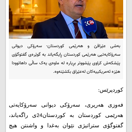
بەشی عێراقێ و هەرێمی کوردستان- سەرۆکی دیوانی
سەرۆکایەتیی هەرێمی کوردستان ڕایگەیاند بە گوێرەی گفتوگۆی
پێشکەش کراوی پێشووتر بڕیارە لە ماوەی یەک ساڵی داهاتوودا
هێزە ئەمریکییەکان لەعێراق بکشێنەوە.
کوردپرێس:
فەوزی هەریری، سەرۆکی دیوانی سەرۆکایەتی
هەرێمی کوردستان بە کوردستان24ی راگەیاند،
گفتوگۆی ستراتیژی نێوان بەغدا و واشنتن هیچ