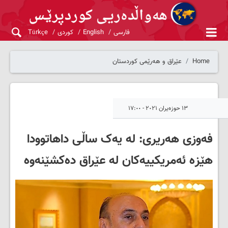
فارسی
English
کوردی
Türkçe
Home
عێراق و هەرێمی کوردستان
١٣ حوزەیران ٢٠٢١ - ١٧:٠٠
فه‌وزی هه‌ریری: لە یەک ساڵی داهاتوودا
هێزە ئەمریکییەکان لە عێراق دەکشێنەوە