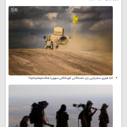
ئایا هێزی سەربازیی ژێر دەسەڵاتی کوردەکانی سووریا هەڵدەوەشێتەوە؟