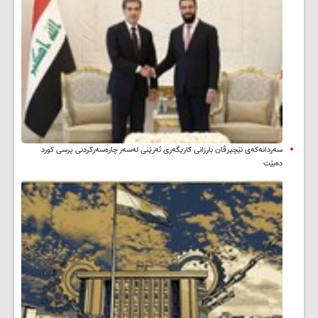
سه‌ردانه‌کەی نێچیرڤان بارزانی كاریگه‌ری ئه‌رێنی له‌سه‌ر چاره‌سه‌ركردنی پرسی كورد
ده‌بێت