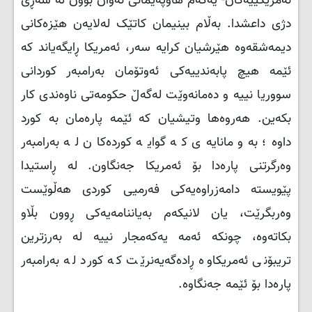
ئەمریکییەکان- یەکەم هاوپەیمانی ئەوان بوون لە شەڕی
دژی داعشدا. بەڵام بینیمان کاتێک لەلایەن هێزەکانی
دیمەشقەوە هێرشیان کرایە سەر، ئەمریکا ڕایگەیاند کە
ئێمە هیچ پابەندییەکی ئەوتۆمان بەرامبەر کوردانی
سووریا نییە و دەمانەوێت لەگەڵ حکومەتی ناوەندی کار
بکەین. هەروەها وتیشیان کە ئێمە پارەمان بە کورد
داوە؛ بەو مانایەی کە گوایە کوردەکان لە بەرامبەر
وەرگرتنی پارەدا بۆ ئەمریکا جەنگاون. لە ڕاستیدا
پێویستە دامەزراوەیەکی فەرمیی کوردی هەڵوێست
وەربگرێت، یان لانیکەم بەیاننامەیەکی ڕوون بڵاو
بکاتەوە، چونکە ئەمە یەکەمجار نییە لە بەرزترین
تریبۆنی ئەمریکاوە ڕادەگەیەنرێت کە کورد لە بەرامبەر
پارەدا بۆ ئێمە جەنگاوە.