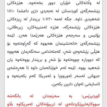
لە وڵاتەکانی خۆیان دوور بخەنەوە. هێزەکانی
پێشمەرگەی کوردستان لە نەبەردی دژی داعشدا ١٨١٠
شەهیدی داوە. جگە لەمە ١٠٧٢٠ بریندار لە ڕیزەکانی
هێزەکانی پێشمەرگە، هێزە ئەمنییەکان، زیرەڤانی،
پۆلیس و سەرجەم هێزەکانی هەرێمدا هەن. ئێمە
پێشمەرگەی خانەنشینمان هەبووە کە گەڕاوەتەوە بۆ
هێڵی پێشەوەی شەڕ، کەمئەندامی سەنگەرمان هەبووە
کە دووبارە چووەتەوە بۆ شەڕ و بریندار بووەتەوە یان
شەهید بووە. ئێمە ئەم خوێنانەمان داوە تا هەڕەشەی
جیهانی لەسەر ئەورووپا و ئەمریکا کەم بکەینەوە و
ئاسایشی ئەوان دابین بکەین.
کوردپرێس: بە سەرنجدان لە بانگەشە
سووکایەتیپێکردنانەی لە تریبۆنەکانی ئەمریکاوە بڵاو