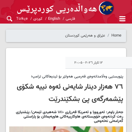
فارسی
English
کوردی
Türkçe
Home
عێراق و هەرێمی کوردستان
١٢ ئایار ٢٠٢٦ - ٢٠:٠٥
پێویستیی وەڵامدانەوەی فەرمیی هەولێر بۆ ئیدیعاکانی ترامپ؛
٧٦ هەزار دینار شایەنی ئەوە نییە شکۆی
پێشمەرگەی پێ بشکێندرێت
جەبار یاوەر: ئەورووپا و ئەمریکا قەرزاری ١٨١٠ شەهیدی ئێمەن/ پێشنیازی
ڕەت کردنەوەی خۆویستانەی هاوکارییەکانی هاوپەیمانان بۆ پاراستنی
کەرامەتی نەتەوەیی