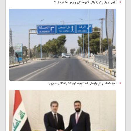
بۆچی پارتی کرێکارانی کوردستان وازی لەشەڕ هێنا؟
دەرئەنجامی ناڕەزایەتی لە ناوچە کوردنشینەکانی سووریا