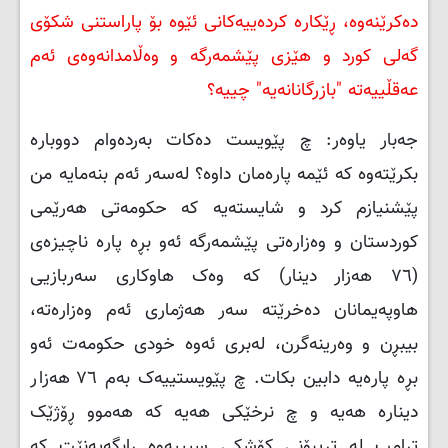
دەکرێنەوە، ڕێکارە کردەییەکانی ئێوە بۆ پاراستنی شکۆی
گەلی کورد و هێزی پێشمەرگە و وەڵامدانەوەی ئەم
عەقڵییەتە "بازرگانانەیە" چییە؟
جەبار یاوەر: چ پێویست دەکات بەردەوام دووبارە
بکرێتەوە کە ئێمە پارەمان داوە؟ لەسەر ئەم بنەمایە من
پێشنیازم کرد و شایستەیە کە حکومەتی هەرێمی
کوردستان و وەزارەتی پێشمەرگە ئەو بڕە پارە ناچیزەی
(٧٦ هەزار دینار) کە وەک هاوکاری سەربازیی
هاوپەیمانان دەخرێتە سەر هەژماری ئەم وەزارەتە،
بیبڕن و وەرینەگرن، لەبری ئەوە خودی حکومەت ئەو
بڕە پارەیە دابین بکات. چ پێویستییەک بەم ٧٦ هەزار
دینارە هەیە و چ نرخێکی هەیە کە هەموو ڕۆژێک
ترامپ لە تریبۆنی کۆشکی سپییەوە ڕابگەیەنێت کە