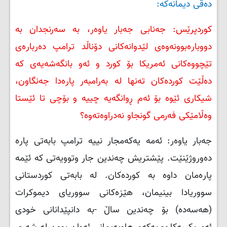
دەقی دیمانەکە:
کوردپرێس: جەنابی جەبار یاوەر، بە سەرنجدان بە
دووبارەبوونەوەی لێدوانەکانی دۆناڵد ترامپ دەربارەی
تێچووەکانی ئەمریکا بۆ کورد و ئەو بانگەشەیەی کە
دەڵێت کوردەکان تەنها لە بەرامبەر پارەدا جەنگاون،
شیکاری ئێوە بۆ ئەم ڕوانگەیە چییە و بۆچی تا ئێستا
وەڵامێکی فەرمی گونجاو نه‌دراوەتەوە؟
جەبار یاوەر: ئەمە یەکەمجار نییە ترامپ بابەتی پارە
دەوروژێنێت. پێشتریش چەندین جار وتوویەتی کە ئێمە
پارەمان داوە بە کوردەکان. لە بابەتی کوردستانی
سووریادا بینیمان، هێزەکانی سووریای دیموکرات
(هەسەدە) بۆ چەندین ساڵ -بە دانپێدانانی خودی