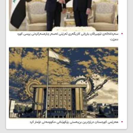
سه‌ردانه‌کەی نێچیرڤان بارزانی كاریگه‌ری ئه‌رێنی له‌سه‌ر چاره‌سه‌ركردنی پرسی كورد
ده‌بێت
هەرێمی کوردستان درێژترین بن‌بەستی پێکهێنانی حکوومەتی تۆمار کرد