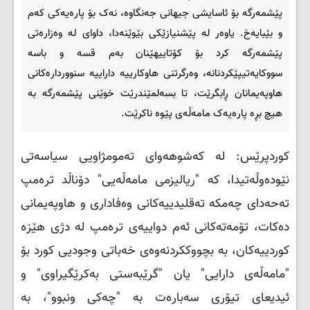
پێشمەرگە بۆ ئاسایشی جیهانی جەنگاوە، نەک بۆ پارەیەکی کەم
و بێبایەخ. یاوەر لە پێشنیازێکی بێوێنەدا، داوای لە وەزارەتی
پێشمەرگە کرد بۆ کۆتاییهێنان بەم قسە و باسە
سووکایەتیپێکردنانە، وەرگرتنی هاوکارییە داراییە سنووردارەکانی
هاوپەیمانان ڕابگرێت، تا بسەلمێندرێت خوێنی پێشمەرگە بە
هیچ بڕە پارەیەک مامەڵەی پێوە ناکرێت.
کوردپرێس: لە کەشوهەوای تەمومژاویی سیاسەتی
نێودەوڵەتیدا، کە "ریالیزمی مامەڵەیی" دۆناڵد ترەمپ
تەحەدای چەمکە تەقلیدییەکانی وەفاداری و هاوپەیمانی
دەکات، تۆمەتەکانی ئەم دواییەی ترەمپ لە دژی هێزە
کوردییەکان، بە بچووککردنەوەی خەباتی وجودیی کورد بۆ
"مامەڵەی دارایی" یان "گرێبەستی بەکرێگیراوی" و
ئیدیعای تیۆری سەبارەت بە "چەکی ونبوو"، بە