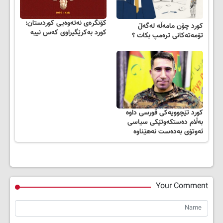
کۆنگرەی نەتەوەیی کوردستان:
کورد چۆن مامه‌ڵه‌ له‌گه‌ڵ
کورد بەکرێگیراوی کەس نییە
تۆمه‌ته‌کانی تره‌مپ بکات ؟
کورد تێچوویەکی قورسی داوە
بەڵام دەستکەوتێکی سیاسی
ئەوتۆی بەدەست نەهێناوە
Your Comment