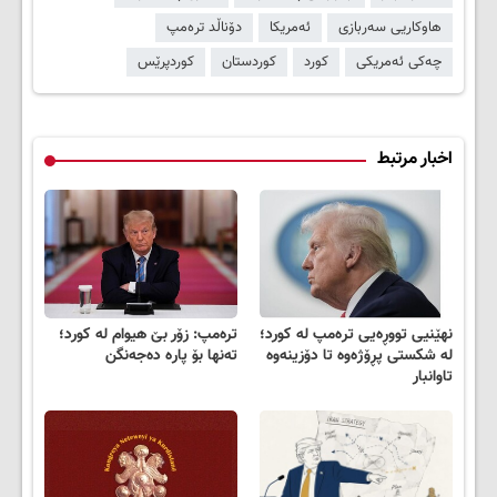
هاوکاریی سەربازی
ئەمریکا
دۆناڵد ترەمپ
چەکی ئەمریکی
کورد
کوردستان
کوردپرێس
اخبار مرتبط
نهێنیی تووڕەیی ترەمپ لە کورد؛
تره‌مپ: زۆر بێ هیوام له‌ كورد؛
لە شکستی پڕۆژەوە تا دۆزینەوە
تەنها بۆ پارە دەجەنگن
تاوانبار