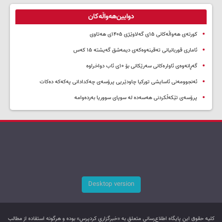
دوایین‌هەواڵەکان
کورتەی هەواڵەکانی ۱۵ی گەلاوێژی ۱۴۰۵ی هەتاوی
ئاماری قوربانیانی تەقینەوەکەی دیمەشق گەیشتە ۱۵ کەس
گەڕانەوەی ئاوارەکانی سەرێکانی بۆ ۱۰ی ئاب دواخراوە
ئەنجوومەنی ئاسایشی تورکیا چاودێریی پرۆسەی چەکدادانی پەکەکە دەکات
پرۆسەی تێکەڵکردنی هەسەدە لە سوپای سووریا بەردەوامە
Desktop version
کليه حقوق اين پایگاه اطلاع‌رسانی متعلق به «خبرگزاری کردپرس» بوده و هرگونه استفاده از مطالب