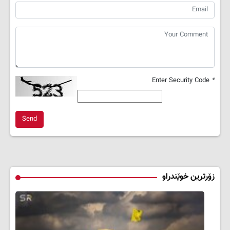
Enter Security Code
*
Send
زۆرترین خوێندراو