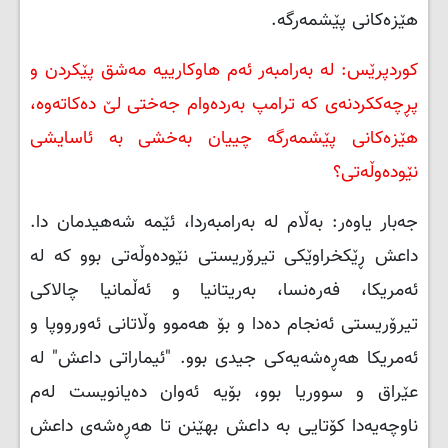
هێزەکانی پێشمەرگە.
کوردپرێس: لە بەرامبەر ئەم هاوکارییە مەشق پێکردن و
پڕچەککردنەی کە ترامپ بەردەوام جەختی لێ دەکاتەوە،
هێزەکانی پێشمەرگە چییان بەخشی بە ئاسایشی
نێودەوڵەتی؟
جەبار یاوەر: بەڵام لە بەرامبەردا، ئێمە شەهیدمان دا.
داعش ڕێکخراوێکی تیرۆریستی نێودەوڵەتی بوو کە لە
ئەمریکا، فەرەنسا، بەریتانیا و ئەڵمانیا چالاکی
تیرۆریستی ئەنجام دەدا و بۆ هەموو وڵاتانی ئەورووپا و
ئەمریکا هەڕەشەیەکی جیدی بوو. "ئیماراتی داعش" لە
عێراق و سووریا بوو، بۆیە ئەوان دەیانویست لەم
ناوچەیەدا کۆتایی بە داعش بهێنن تا هەڕەشەی داعش