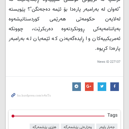
"ئەوان لە بەرامبەر پارەدا بۆ ئێمە دەجەنگن"؟ پێویستە
لەلایەن حکومەتی هەرێمی کوردستانیشەوە
بەیاننامەیەکی ڕوونکردنەوە دەربکرێت، چوونکە
ئەمریکییەکان وا ڕایدەگەیەنن کە ئێمەیان لە بەرامبەر
پارەدا کڕیوە.
News ID
227137
Tags
جەبار یاوەر
وەزارەتی پێشمەرگە
هێزی پێشمەرگە