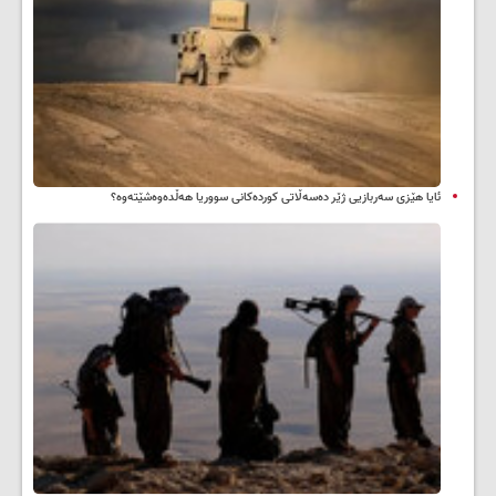
ئایا هێزی سەربازیی ژێر دەسەڵاتی کوردەکانی سووریا هەڵدەوەشێتەوە؟