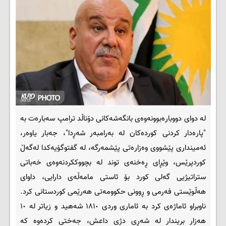
لە دوای دووبارەبوونەوەی بانگەشەکانی دۆناڵد ترامپ سەبارەت بە
"پارەدار کردنی کوردەکان لە بەرامبەر شەڕدا"، جەبار یاوەر،
ئەمینداری پێشووی وەزارەتی پێشمەرگە، لە گفتوگۆیەکدا لەگەڵ
کوردپرێس، وێڕای ڕەخنەی توند لە بچووککردنەوەی خەباتی
ستراتیژیی گەلی کورد بۆ ئاستی مامەڵەی دارایی، داوای
هەڵوێستی فەرمی و ڕوونی حکوومەتی هەرێمی کوردستانی کرد.
ناوبراو ئاماژەی کرد بە ئاماری وردی ١٨١٠ شەهید و زیاتر لە ١٠
هەزار بریندار لە شەڕی دژی داعش، جەختی کردەوە کە