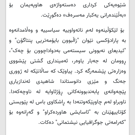
شێوەیەکی کرداری دەستەواژەی هاوپەیمان بۆ
«بەڵێندەرانی یەکبار مەسرەف» دەگوڕێت.
بۆ لێکۆڵینەوە لەم ناتەواوییە سیاسییە و وەڵامدانەوە
بە پارادۆکسی نێوان "زاڵبوون بایۆمەتریی پنتاگۆن" و
"ئیدیعای نەبوونی سیستەمی بەدواداچوون بۆ چەک"،
ڕوومان لە جەبار یاوەر، ئەمینداری گشتی پێشووی
وەزارەتی پێشمەرگە کرد. پیاوێک کە ساڵانێکە لە ژووری
جەنگ و مێزی دانوستاندا شاهیدی ئەندازیاری
پێچەوانەی پابەندبوونەکانی ڕۆژئاوایە لە ناوچەکەدا.
ناوبراو لەم چاوپێکەوتنەدا بە ڕاشکاوی باس لە پێویستی
کۆتاییهێنان بە "ئاسایشی هاوردەکراو" و گەڕانەوە بۆ
"کەرامەتی جوگرافیایی نیشتمانی" دەکات.