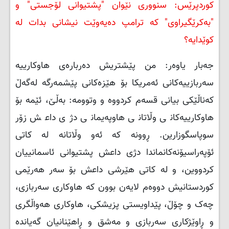
کوردپرێس: سنووری نێوان "پشتیوانی لۆجستی" و
"بەکرێگیراوی" کە ترامپ دەیەوێت نیشانی بدات لە
کوێدایە؟
جەبار یاوەر: من پێشتریش دەربارەی هاوکارییە
سەربازییەکانی ئەمریکا بۆ هێزەکانی پێشمەرگە لەگەڵ
کەناڵێکی بیانی قسەم کردووە و وتوومە: بەڵێ، ئێمە بۆ
هاوکارییەکانی وڵاتانی هاوپەیمانی دژی داعش زۆر
سوپاسگوزارین. ڕوونە کە ئەو وڵاتانە لە کاتی
ئۆپەراسیۆنەکانماندا دژی داعش پشتیوانی ئاسمانییان
کردووین، و لە کاتی هێرشی داعش بۆ سەر هەرێمی
کوردستانیش دووەم لایەن بوون کە هاوکاری سەربازی،
چەک و چۆڵ، پێداویستی پزیشکی، هاوکاری هەواڵگری
و ڕاوێژکاری سەربازی و مەشق و ڕاهێنانیان گەیاندە