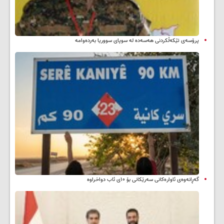
پرۆسەی تێکەڵکردنی هەسەدە لە سوپای سووریا بەردەوامە
گەڕانەوەی ئاوارەکانی سەرێکانی بۆ ۱۰ی ئاب دواخراوە