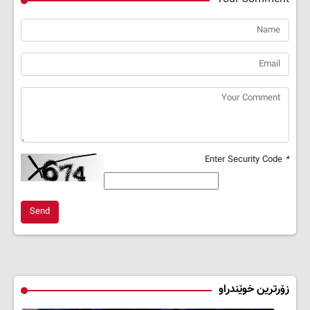
Enter Security Code
*
Send
زۆرترین خوێندراو