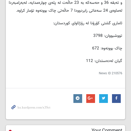
و تەبقە 36 و حەسەکە بە 23 حاڵەت لە پلەی چوارەمدایە، لەبەرامبەردا
لەماوەی 24 سەعاتی رابردوودا 7 حاڵەتی چاک بوونەوە تۆمار کراوە.
ئاماری گشتی کۆرۆنا لە رۆژئاوای کوردستان:
تووشبووان: 3798
چاک بوونەوە: 672
گیان لەدەستدان: 112
News ID
210576
Your Comment