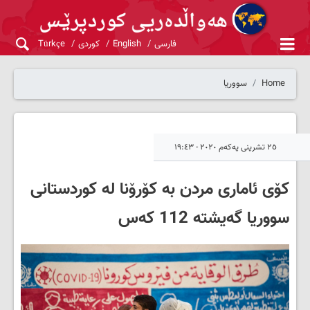
فارسی
English
کوردی
Türkçe
Home
سووریا
٢٥ تشرینی یەکەم ٢٠٢٠ - ١٩:٤٣
کۆی ئاماری مردن بە کۆرۆنا لە کوردستانی
سووریا گەیشتە 112 کەس