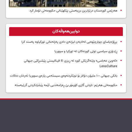
هەرێمی کوردستان درێژترین بن‌بەستی پێکهێنانی حکوومەتی تۆمار کرد
دوایین‌هەواڵەکان
پڕۆژەیاسای چوارچێوەیی لەلایەن لیژنەی دادی پەرلەمانی تورکیاوە پەسند کرا
ڕێدۆزی سیاسیی نوێی کوردەکان لە تورکیا و سووریا
«ئەوین عەباسی» وێنەگرێکی کورد لە ڕیزی ٤١ فینالیستی پێشبڕکێی جیهانی
LensCulture
بانکی جیهانی ١٠٠ ملیۆن دۆلار بۆ نوێکردنەوەی سیستەمی پارەی سووریا تەرخان دەکات
حکوومەتی هەرێم: ناردنی گازی کۆرمۆر بێ ڕەزامەندیی ئێمە پێشێلکردنی گرێبەستە