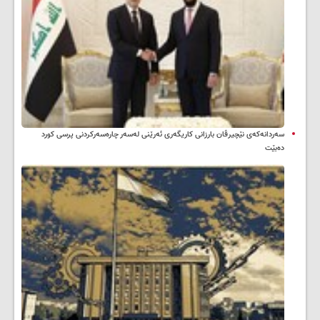
سه‌ردانه‌کەی نێچیرڤان بارزانی كاریگه‌ری ئه‌رێنی له‌سه‌ر چاره‌سه‌ركردنی پرسی كورد
ده‌بێت