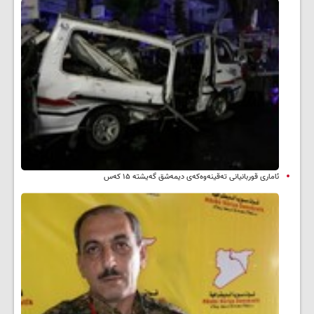
ئاماری قوربانیانی تەقینەوەکەی دیمەشق گەیشتە ۱۵ کەس