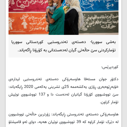
بەشی سووریا- دەستەی تەندروستیی کوردستانی سووریا
تۆمارکردنی سێ حاڵەتى گیان لەدەستدانى بە کۆرۆنا ڕاگەیاند.
کوردپرێس:
دکتۆر جوان مستەفا هاوسەرۆکی دەستەی تەندروستیی ئیدارەی
خۆبەڕێوەبەری ڕۆژی یەکشەممە 25ی تشرینی یەکەمی 2020 ڕایگەیاند:
سێ تووشبووى کۆرۆنا گیانیان لەدەست دا و 137 تووشبووى نوێیش
تۆمار کراون.
هاوسەرۆکی دەستەی تەندروستی ڕایگەیاند: زۆرترین حاڵەتی تووشبوون
لە دێرک تۆمار کراوە کە 39 تووشبووی نوێیان هەیە، دوای ئەو قامیشلۆ