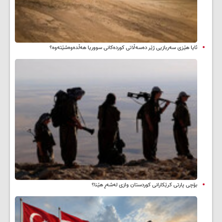
ئایا هێزی سەربازیی ژێر دەسەڵاتی کوردەکانی سووریا هەڵدەوەشێتەوە؟
بۆچی پارتی کرێکارانی کوردستان وازی لەشەڕ هێنا؟