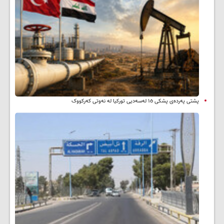
پشتی پەردەی پشکی ١٥ لەسەدیی تورکیا لە نەوتی کەرکووک