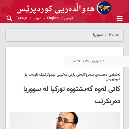
فارسی
English
کوردی
Türkçe
Home
سووریا
١٩ ئەیلوول ٢٠٢٠ - ١٠:٢٩
ئەندامی دەستەی سەرۆکایەتی پارتی یەکێتی دیموکراتیک تایبەت بۆ
کوردپرێس:
کاتی ئەوە گەیشتووە تورکیا لە سووریا
دەربکرێت