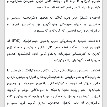
ناوبراو درێژەی دا ئێمە ئەو ناوچانە داگیر کراون لەبیرمان نەکردووە و
خۆمان بۆ ئازاد کردنی ئەم ناوچانە ئامادە کردووە.
ئەحمەد شێخۆ زیاتر وتی: کەڵک لە هەموو دەفرایەتییە سیاسی و
سەربازی و دیپلۆماسییەکان وەردەگرین بۆ وەدەرنانی تورکیا و
داگیرکەران و ڕایدەگەیێنین کە کاتەکەی گەیشتووە.
«ئەحمەد شێخۆ» هاوسەرۆکی پارتی یەکێتی دیموکراتیک (
PYD
) لە
ناوچەی فورات دەڵێت نەک هەر کاتی کاتی دەرکردنی دەستدرێژی
کەران لە کوردستانی سووریایە بەڵکوو کاتی ئەوە گەیشتووە هەموو
سووریا لە دەگیرکەران پاک پکرێتەوە.
ئەندامی دەستەی سەرۆکایەتی پارتی یەکێتی دیموکراتیک ئاماژەشی دا
بە ڕاپۆرتەکەی ئەم دواییەی نەتەوەیەکگرتووەکان لەبارەی پێشێل کردنی
مافی مرۆڵ لە ناوچە داگیرکراوەکانی باکووری سووریادا و وەبیری
هێنایەوە: ئەم ڕاپۆرتە تەنها بەشێکە لە تاوانەکانی تورکیا و گرووپە
تیرۆریستییەکان دەرحەق بە خەڵکی سووریا و پێویستە بەزووترین کات
داگیرکەران لە باب، ئەعزاز، عەفرین، سەرێ کانی، گرێ سپی و