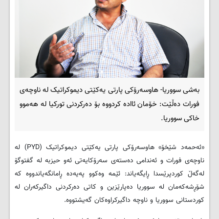
بەشی سووریا- هاوسەرۆکی پارتی یەکێتی دیموکراتیک لە ناوچەی
فورات دەڵێت: خۆمان ئاادە کردووە بۆ دەرکردنی تورکیا لە هەموو
خاکی سووریا.
«ئەحمەد شێخۆ» هاوسەرۆکی پارتی یەکێتی دیموکراتیک (
PYD
) لە
ناوچەی فورات و ئەندامی دەستەی سەرۆکایەتی ئەو حیزبە لە گفتوگۆ
لەگەڵ کوردپرێسدا ڕایگەیاند: ئێمە وەکوو پەیەدە ڕامانگەیاندووە کە
شۆڕشەکەمان لە سووریا دەپارێزین و کاتی دەرکردنی داگیرکەران لە
کوردستانی سووریا و ناوچە داگیرکراوەکان گەیشتووە.