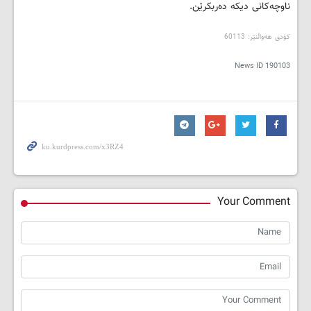
ناوچەکانی دیکە دەربکرێن.
کۆدی هەواڵنێر: 60113
News ID
190103
Your Comment