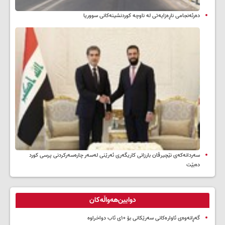
دەرئەنجامی ناڕەزایەتی لە ناوچە کوردنشینەکانی سووریا
سه‌ردانه‌کەی نێچیرڤان بارزانی كاریگه‌ری ئه‌رێنی له‌سه‌ر چاره‌سه‌ركردنی پرسی كورد
ده‌بێت
دوایین‌هەواڵەکان
گەڕانەوەی ئاوارەکانی سەرێکانی بۆ ۱۰ی ئاب دواخراوە