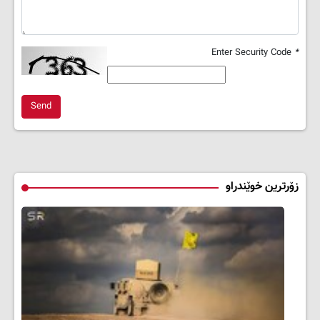
Enter Security Code
*
Send
زۆرترین خوێندراو