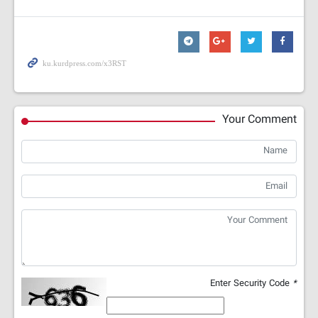
Your Comment
Enter Security Code
*