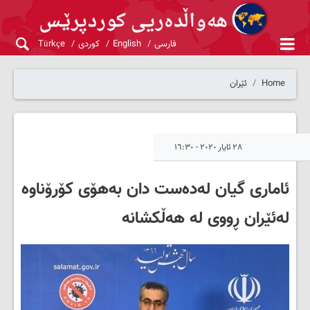
فارسی
English
کوردی
Türkçe
Home
ئێران
٢٨ ئایار ٢٠٢٠ - ١٦:٣٠
ئاماری گیان لەدەست دان بەهۆی کۆرۆناوە
لەئێران ڕووی لە هەڵکشانە