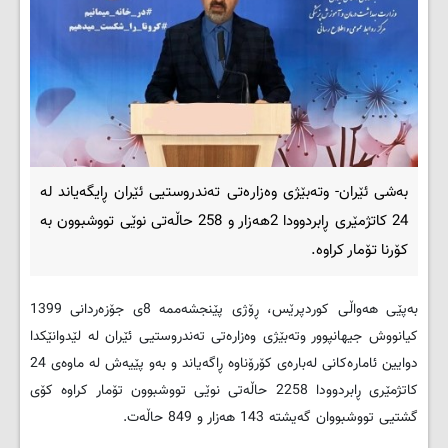
بەشی ئێران- وتەبێژی وەزارەتی تەندروستیی ئێران ڕایگەیاند لە
24 کاتژمێری ڕابردوودا 2هەزار و 258 حاڵەتی نوێی تووشبوون بە
کۆرنا تۆمار کراوە.
بەپێی هەواڵی کوردپرێس، ڕۆژی پێنجشەممە 8ی جۆزەردانی 1399
کیانووش جیهانپوور وتەبێژی وەزارەتی تەندروستیی ئێران لە لێدوانێکدا
دوایین ئامارەکانی لەبارەی کۆرۆناوە ڕاگەیاند و بەو پێیەش لە ماوەی 24
کاتژمێری ڕابردوودا 2258 حاڵەتی نوێی تووشبوون تۆمار کراوە کۆی
گشتیی تووشبووان گەیشتە 143 هەزار و 849 حاڵەت.