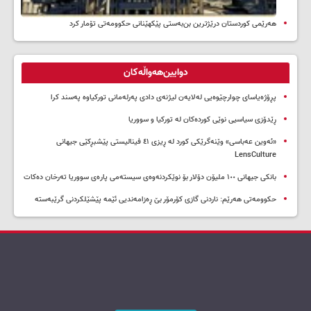
هەرێمی کوردستان درێژترین بن‌بەستی پێکهێنانی حکوومەتی تۆمار کرد
دوایین‌هەواڵەکان
پڕۆژەیاسای چوارچێوەیی لەلایەن لیژنەی دادی پەرلەمانی تورکیاوە پەسند کرا
ڕێدۆزی سیاسیی نوێی کوردەکان لە تورکیا و سووریا
«ئەوین عەباسی» وێنەگرێکی کورد لە ڕیزی ٤١ فینالیستی پێشبڕکێی جیهانی
LensCulture
بانکی جیهانی ١٠٠ ملیۆن دۆلار بۆ نوێکردنەوەی سیستەمی پارەی سووریا تەرخان دەکات
حکوومەتی هەرێم: ناردنی گازی کۆرمۆر بێ ڕەزامەندیی ئێمە پێشێلکردنی گرێبەستە