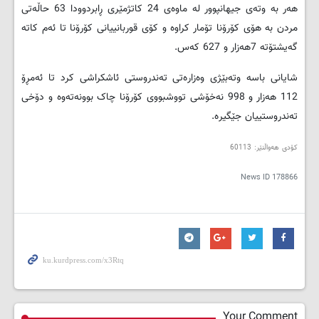
هەر بە وتەی جیهانپوور لە ماوەی 24 کاتژمێری ڕابردوودا 63 حاڵەتی
مردن بە هۆی کۆرۆنا تۆمار کراوە و کۆی قوربانییانی کۆرۆنا تا ئەم کاتە
گەیشتۆتە 7هەزار و 627 کەس.
شایانی باسە وتەبێژی وەزارەتی تەندروستی ئاشکراشی کرد تا ئەمڕۆ
112 هەزار و 998 نەخۆشی تووشبووی کۆرۆنا چاک بوونەتەوە و دۆخی
تەندروستییان جێگیرە.
کۆدی هەواڵنێر: 60113
News ID
178866
Your Comment