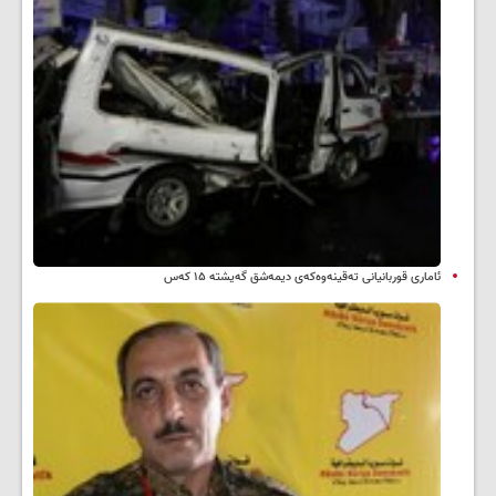
ئاماری قوربانیانی تەقینەوەکەی دیمەشق گەیشتە ۱۵ کەس