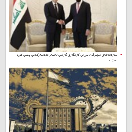
سه‌ردانه‌کەی نێچیرڤان بارزانی كاریگه‌ری ئه‌رێنی له‌سه‌ر چاره‌سه‌ركردنی پرسی كورد
ده‌بێت