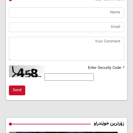
Enter Security Code
*
Send
زۆرترین خوێندراو