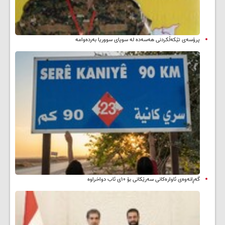
پرۆسەی تێکەڵکردنی هەسەدە لە سوپای سووریا بەردەوامە
گەڕانەوەی ئاوارەکانی سەرێکانی بۆ ۱۰ی ئاب دواخراوە