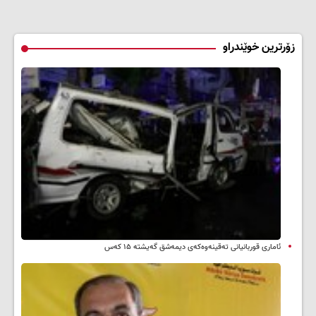
زۆرترین خوێندراو
ئاماری قوربانیانی تەقینەوەکەی دیمەشق گەیشتە ۱۵ کەس