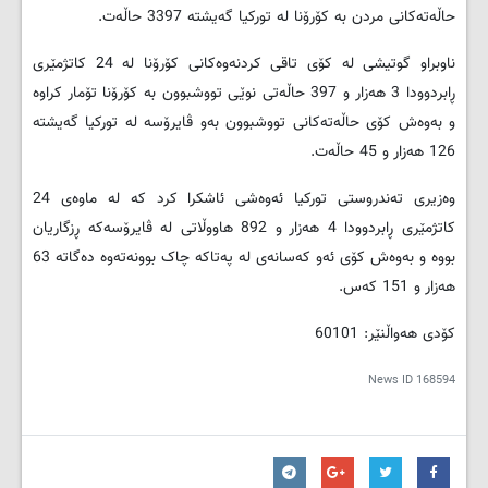
حاڵەتەکانی مردن بە کۆرۆنا لە تورکیا گەیشتە 3397 حاڵەت.
ناوبراو گوتیشی لە کۆی تاقی کردنەوەکانی کۆرۆنا لە 24 کاتژمێری
ڕابردوودا 3 هەزار و 397 حاڵەتی نوێی تووشبوون بە کۆرۆنا تۆمار کراوە
و بەوەش کۆی حاڵەتەکانی تووشبوون بەو ڤایرۆسە لە تورکیا گەیشتە
126 هەزار و 45 حاڵەت.
وەزیری تەندروستی تورکیا ئەوەشی ئاشکرا کرد کە لە ماوەی 24
کاتژمێری ڕابردوودا 4 هەزار و 892 هاووڵاتی لە ڤایرۆسەکە ڕزگاریان
بووە و بەوەش کۆی ئەو کەسانەی لە پەتاکە چاک بوونەتەوە دەگاتە 63
هەزار و 151 کەس.
کۆدی هەواڵنێر: 60101
News ID
168594