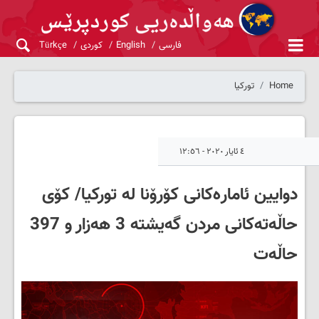
فارسی
English
کوردی
Türkçe
Home
تورکیا
٤ ئایار ٢٠٢٠ - ١٢:٥٦
دوایین ئامارەکانی کۆرۆنا لە تورکیا/ کۆی
حاڵەتەکانی مردن گەیشتە 3 هەزار و 397
حاڵەت