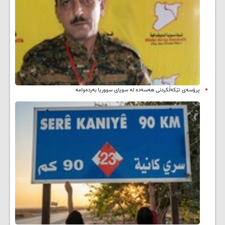
پرۆسەی تێکەڵکردنی هەسەدە لە سوپای سووریا بەردەوامە