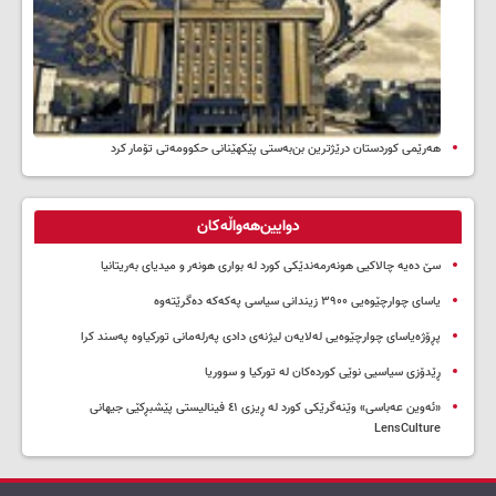
هەرێمی کوردستان درێژترین بن‌بەستی پێکهێنانی حکوومەتی تۆمار کرد
دوایین‌هەواڵەکان
سێ دەیە چالاکیی هونەرمەندێکی کورد لە بواری هونەر و میدیای بەریتانیا
یاسای چوارچێوەیی ۳۹۰۰ زیندانی سیاسی پەکەکە دەگرێتەوە
پڕۆژەیاسای چوارچێوەیی لەلایەن لیژنەی دادی پەرلەمانی تورکیاوە پەسند کرا
ڕێدۆزی سیاسیی نوێی کوردەکان لە تورکیا و سووریا
«ئەوین عەباسی» وێنەگرێکی کورد لە ڕیزی ٤١ فینالیستی پێشبڕکێی جیهانی
LensCulture