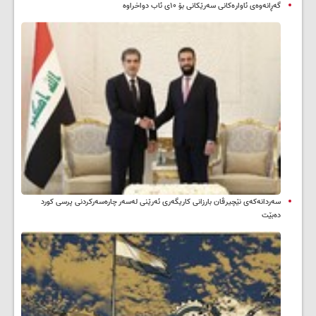
گەڕانەوەی ئاوارەکانی سەرێکانی بۆ ۱۰ی ئاب دواخراوە
سه‌ردانه‌کەی نێچیرڤان بارزانی كاریگه‌ری ئه‌رێنی له‌سه‌ر چاره‌سه‌ركردنی پرسی كورد
ده‌بێت