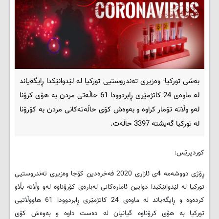
بەشی تورکیا- وەزیری تەندروستیی تورکیا لە لێدوانێکدا ڕایگەیاند
لە ماوەی 24 کاتژمێری ڕابردوودا 61 حاڵەتی مردن بە هۆی کرۆنا
لەو وڵاتە تۆمار کراوە و بەوەش کۆی حاڵەتەکانی مردن بە کۆرۆنا
لە تورکیا گەیشتە 3397 حاڵەت.
کوردپرێس:
ڕۆژی دووشەمە 4ی ئازاری 2020 فەخرەدین کۆجا وەزیری تەندروستیی
تورکیا لە لێدوانێکیدا دوایین ئامارەکانی لەبارەی کۆرۆناوە لەو وڵاتە بڵاو
کردەوە و ڕایگەیاند لە ماوەی 24 کاتژمێری ڕابردوودا 61 هاووڵاتیی
تورکیا بە هۆی کرۆناوە گیانیان لە دەست داوە و بەوەش کۆی