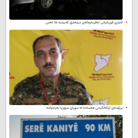
ئاماری قوربانیانی تەقینەوەکەی دیمەشق گەیشتە ۱۵ کەس
پرۆسەی تێکەڵکردنی هەسەدە لە سوپای سووریا بەردەوامە