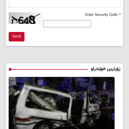
Enter Security Code
*
Send
زۆرترین خوێندراو