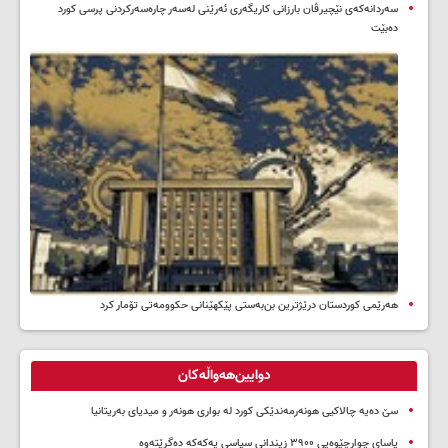
سه‌ردانه‌کەی نێچیرڤان بارزانی كاریگه‌ری ئه‌رێنی له‌سه‌ر چاره‌سه‌ركردنی پرسی كورد
ده‌بێت
هەرێمی کوردستان درێژترین بن‌بەستی پێکهێنانی حکوومەتی تۆمار کرد
دوایین‌هەواڵەکان
سێ دەیە چالاکیی هونەرمەندێکی کورد لە بواری هونەر و میدیای بەریتانیا
یاسای چوارچێوەیی ۳۹۰۰ زیندانی سیاسی پەکەکە دەگرێتەوە