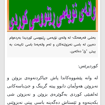
بەشی فەرهەنگ- لە وانەی نۆیەمی ڕێنووسی کوردیدا بەردەوام
دەبین لە باسی نەبزوێنەکان و لەم وانەیەدا باسی تایبەت بە
پیتی "ئ" دەکەین.
کوردپرێس:
لە وانە پێشووەکاندا پاش جیاکردنەوەی بزوێن و
نەبزوێن هەوڵمان دابوو پیتە گرینگ و جێ‌باسەکانی
ئەلفبێی کوردی بەگوێرەی بزوێن و نەبزوێن شی
بکەینەوە و ئێستاش دەگەینە باسی پیتی نەبزوێنی