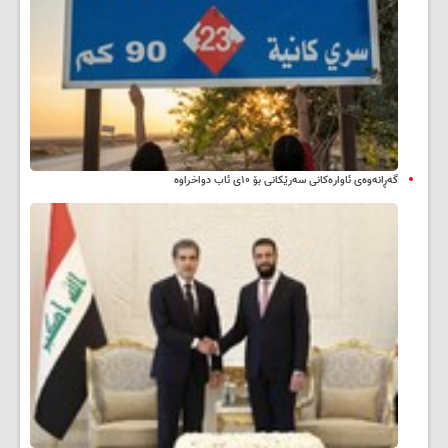
گەڕانەوەی ئاوارەکانی سەرێکانی بۆ ۱۰ی ئاب دواخراوە