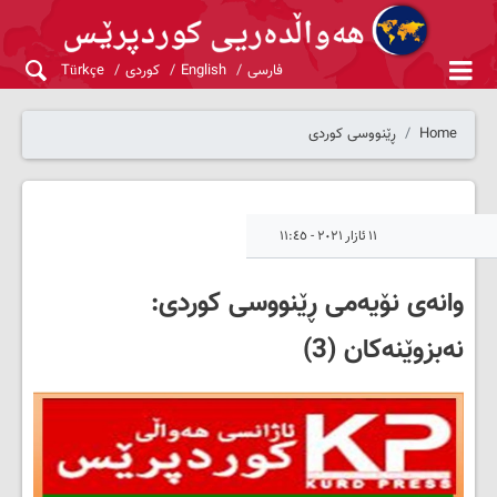
فارسی
English
کوردی
Türkçe
Home
ڕێنووسی کوردی
١١ ئازار ٢٠٢١ - ١١:٤٥
وانەی نۆیەمی ڕێنووسی کوردی:
نەبزوێنەکان (3)