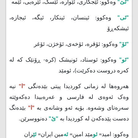
"ئێ"
وەکوو: ئێجگاری، ئێوارە، ئێسک، ئێرەیی، ئێمە
"ئی"
وەکوو: ئینسان، ئینکار، ئیگە، ئیجازە،
ئیشکەڕۆ
"ئۆ"
وەکوو: ئۆقرە، ئۆخەی، ئۆخژن، ئۆغر
"ئو"
وەکوو: ئوستاد، ئونیشک (کرە- ڕۆنێک کە لە
کەرە دروست دەکرێت)، ئومێد
هەروەها لە زمانی کوردیدا پیتی بێدەنگی
"ا"
نیە
وەک ئەوەی لە فارسی و عەرەبیدا دەکەوێتە
سەرەتای وشەوە. بۆیە ئەو وشانەی بە
"ا"
بێدەنگ
دەست پێدەکەن لە کوردیدا بە
"ئ"
دەنووسرێن.
وەکوو: امید=
ئو
مێد امین=
ئە
مین ایران=
ئێ
ران