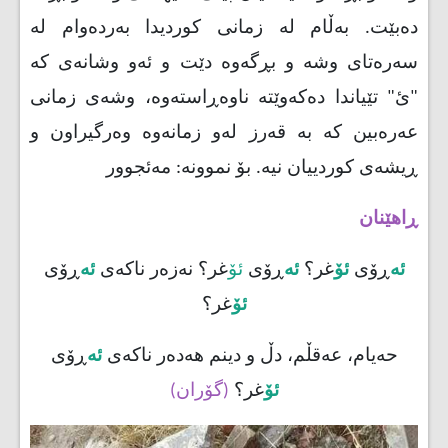
دەبێت. بەڵام لە زمانی کوردیدا بەردەوام لە
سەرەتای وشە و بڕگەوە دێت و ئەو وشانەی کە
"ئ" تێیاندا دەکەوێتە ناوەڕاستەوە، وشەی زمانی
عەرەبین کە بە قەرز لەو زمانەوە وەرگیراون و
ڕیشەی کوردییان نیە. بۆ نموونە: مەئجوور
ڕاهێنان
ئە
ڕۆی
ئۆ
غر؟
ئە
ڕۆی
ئۆ
غر؟ نەزەر ناکەی
ئە
ڕۆی
ئۆ
غر؟
حەیام، عەقڵم، دڵ و دینم هەدەر ناکەی
ئە
ڕۆی
ئۆ
غر؟
(گۆران)