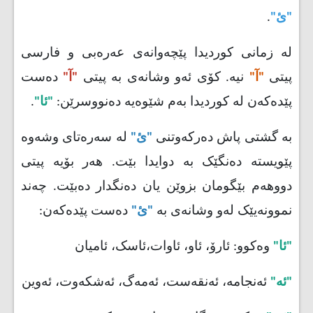
"ئ"
.
لە زمانی کوردیدا پێچەوانەی عەرەبی و فارسی
پیتی
"آ"
نیە. کۆی ئەو وشانەی بە پیتی
"آ"
دەست
پێدەکەن لە کوردیدا بەم شێوەیە دەنووسرێن:
"ئا"
.
بە گشتی پاش دەرکەوتنی
"ئ"
لە سەرەتای وشەوە
پێویستە دەنگێک بە دوایدا بێت. هەر بۆیە پیتی
دووهەم بێگومان بزوێن یان دەنگدار دەبێت. چەند
نموونەیێک لەو وشانەی بە
"ئ"
دەست پێدەکەن:
"ئا"
وەکوو: ئارۆ، ئاو، ئاوات،ئاسک، ئامیان
"ئە"
ئەنجامە، ئەنقەست، ئەمەگ، ئەشکەوت، ئەوین