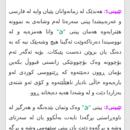
تێبینی1:
هەندێک لە زمانەوانان پێیان وایە لە فارسی
و عەرەبیشدا پیتی سەرەتا لەم وشانەی بە نموونە
هێنرایەوە هەمان پیتی
"ئ"
واتا هەمزەیە و لە
نووسیندا دەرناکەوێت ئەگینا هیچ وشەیێک نیە کە بە
دەنگ یان بزوێن دەست پێبکات. بۆیە ئەگەر ئەم
بۆچوونە وەک بۆچوونێکی زانستی قبووڵ بکەین
بۆمان ڕوون دەبێتەوە کە ڕێنووسی کوردی لەو
بارەیەوە خاڵی نادیار ناهێڵێتەوە و کۆی ئەو شتەی
بەزاردا دێت و لە وشەدا هەیە دەیخاتە ڕوو.
تێبینی2:
پیتی
"ئ"
وەک وتمان بێدەنگە و هەرگیز لە
ناوەڕاستی بڕگەدا نایەت بەڵکوو یان لە سەرتای
وشە و بڕگەوە دێت یان پیتی سێهەمی وشە و بڕگە