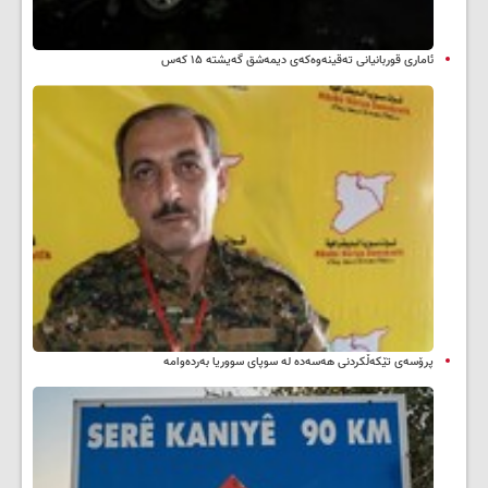
ئاماری قوربانیانی تەقینەوەکەی دیمەشق گەیشتە ۱۵ کەس
پرۆسەی تێکەڵکردنی هەسەدە لە سوپای سووریا بەردەوامە