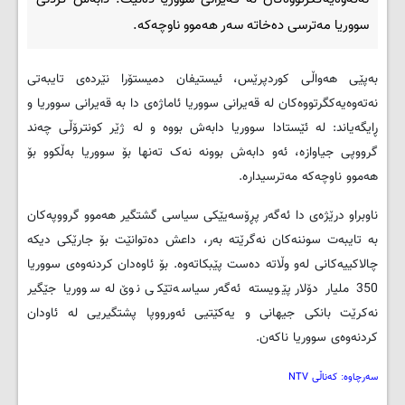
سووریا مەترسی دەخاتە سەر هەموو ناوچەکە.
بەپێی هەواڵی کوردپرێس، ئیستیفان دمیستۆرا نێردەی تایبەتی
نەتەوەیەکگرتووەکان لە قەیرانی سووریا ئاماژەی دا بە قەیرانی سووریا و
ڕایگەیاند: لە ئێستادا سووریا دابەش بووە و لە ژێر کونترۆڵی چەند
گرووپی جیاوازە، ئەو دابەش بوونە نەک تەنها بۆ سووریا بەڵکوو بۆ
هەموو ناوچەکە مەترسیدارە.
ناوبراو درێژەی دا ئەگەر پڕۆسەیێکی سیاسی گشتگیر هەموو گرووپەکان
بە تایبەت سوننەکان نەگرێتە بەر، داعش دەتوانێت بۆ جارێکی دیکە
چالاکییەکانی لەو وڵاتە دەست پێبکاتەوە. بۆ ئاوەدان کردنەوەی سووریا
350 ملیار دۆلار پێویستە ئەگەر سیاسەتێکی نوێ لە سووریا جێگیر
نەکرێت بانکی جیهانی و یەکێتیی ئەورووپا پشتگیریی لە ئاودان
کردنەوەی سووریا ناکەن.
سەرچاوە: کەناڵی
NTV