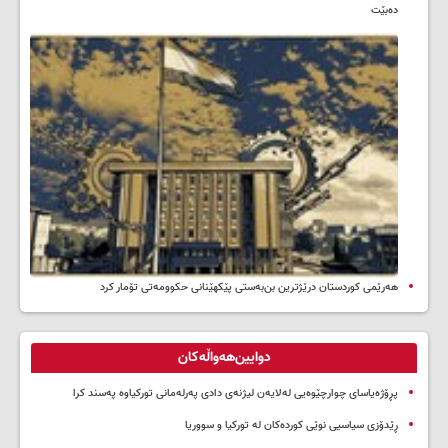
ده‌بێت
هەرێمی کوردستان درێژترین بن‌بەستی پێکهێنانی حکوومەتی تۆمار کرد
دوایین‌هەواڵەکان
پڕۆژەیاسای چوارچێوەیی لەلایەن لیژنەی دادی پەرلەمانی تورکیاوە پەسند کرا
ڕێدۆزی سیاسیی نوێی کوردەکان لە تورکیا و سووریا