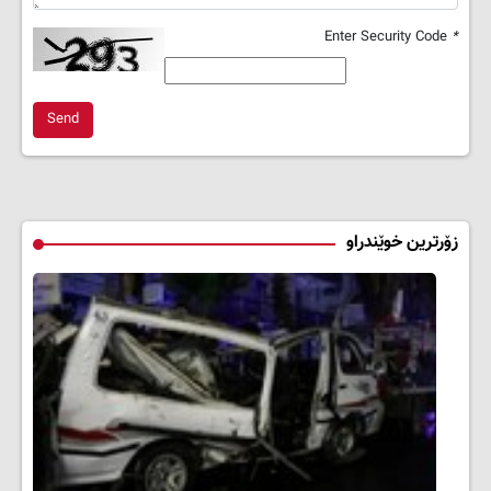
Enter Security Code
*
Send
زۆرترین خوێندراو