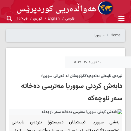
فارسی
English
کوردی
Türkçe
Home
سووریا
٢٠ ئازار ٢٠١٨ - ١٤:٣١
نێردەی تایبەتی نەتەوەیەکگرتووەکان لە قەیرانی سووریا:
دابەش کردنی سووریا مەترسی دەخاتە
سەر ناوچەکە
بەشی سووریا- ئیستیفان دمیستۆرا نێردەی تایبەتی
نەتەوەیەکگرتووەکان لە قەیرانی سووریا دەڵێت: دابەش کردنی