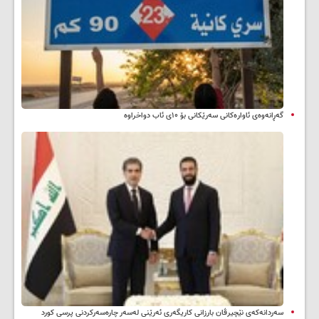
گەڕانەوەی ئاوارەکانی سەرێکانی بۆ ۱۰ی ئاب دواخراوە
سه‌ردانه‌کەی نێچیرڤان بارزانی كاریگه‌ری ئه‌رێنی له‌سه‌ر چاره‌سه‌ركردنی پرسی كورد