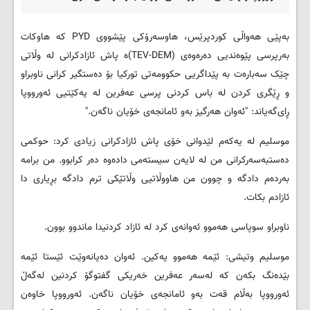
به‌پێی هه‌واڵی کوردپرێس، هاوسه‌رۆکی پێشووی PYD که‌ هاوکات
به‌رپرسی پێوه‌ندیی ده‌ره‌وه‌ی (TEV-DEM)ه‌ پاش ئازادکرانی له‌ وڵاتی
چێک سه‌باره‌ت به‌ پێداگریی حکوومه‌تی تورکیا بۆ ده‌ستگیر کرانی ناوبراو
و ڕێگری کردن له‌ باس کردنی پرسی عه‌فرین له‌ یه‌کێتیی ئه‌ورووپا
ڕای‌گه‌یاند: "ئه‌وان هه‌رگیز به‌و ئامانجه‌ی خۆیان ناگه‌ن."
موسلیم له‌ یه‌که‌م لێدوانی خۆی پاش ئازادکرانی زیادی کرد: حوکمی
ده‌ستبه‌سه‌رکرانی من له‌ لایه‌ن سیسته‌می داده‌وه‌ ده‌ر کرابوو. من برامه‌
به‌رده‌م دادگه‌ و چوون من هاووڵاتیی وڵاتێکی ترم دادگه‌ بڕیاری دا
ئازادم بکات.
ناوبراو سوپاسی هه‌موو ئه‌وانه‌ی کرد له‌ ئازاد کردنیدا ماندوو بوون.
موسلیم وتیشی: ئێمه‌ هه‌موو یه‌کین. ئه‌وان ده‌یانه‌وێت ئێستا ئێمه‌
بێده‌نگ بکه‌ن که‌ له‌سه‌ر عه‌فرین خه‌ریکی گفتوگۆ کردنین له‌گه‌ڵ
ئه‌ورووپا به‌ڵام قه‌ت به‌و ئامانجه‌ی خۆیان ناگه‌ن. ئه‌ورووپا خاوه‌ن