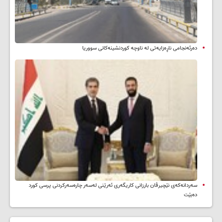
دەرئەنجامی ناڕەزایەتی لە ناوچە کوردنشینەکانی سووریا
سه‌ردانه‌کەی نێچیرڤان بارزانی كاریگه‌ری ئه‌رێنی له‌سه‌ر چاره‌سه‌ركردنی پرسی كورد
ده‌بێت