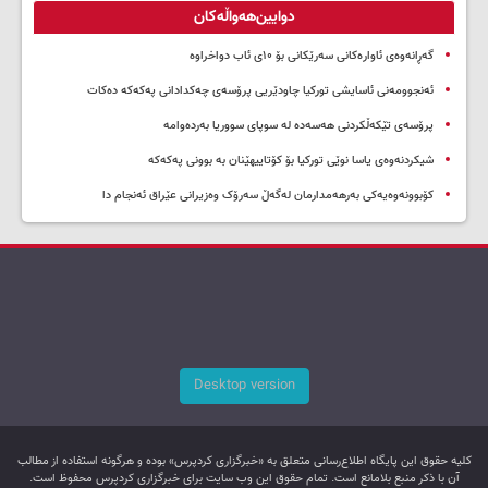
دوایین‌هەواڵەکان
گەڕانەوەی ئاوارەکانی سەرێکانی بۆ ۱۰ی ئاب دواخراوە
ئەنجوومەنی ئاسایشی تورکیا چاودێریی پرۆسەی چەکدادانی پەکەکە دەکات
پرۆسەی تێکەڵکردنی هەسەدە لە سوپای سووریا بەردەوامە
شیکردنەوەی یاسا نوێی تورکیا بۆ کۆتاییهێنان بە بوونی پەکەکە
کۆبوونەوەیەکی بەرهەمدارمان لەگەڵ سەرۆک وەزیرانی عێراق ئەنجام دا
Desktop version
کليه حقوق اين پایگاه اطلاع‌رسانی متعلق به «خبرگزاری کردپرس» بوده و هرگونه استفاده از مطالب
آن با ذکر منبع بلامانع است. تمام حقوق این وب سایت برای خبرگزاری کردپرس محفوظ است.