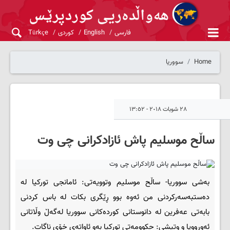
فارسی
English
کوردی
Türkçe
Home
سووریا
٢٨ شوبات ٢٠١٨ - ١٣:٥٢
ساڵح موسلیم پاش ئازادکرانی چی وت
به‌شی سووریا- ساڵح موسلیم وتوویه‌تی: ئامانجی تورکیا له‌
ده‌ستبه‌سه‌رکردنی من ئه‌وه‌ بوو ڕێگری بکات له‌ باس کردنی
بابه‌تی عه‌فرین له‌ دانوستانی کورده‌کانی سووریا له‌گه‌ڵ وڵاتانی
ئه‌ورووپا و وتیشی: حکوومه‌تی تورکیا به‌و ئاواته‌ی خۆی ناگات.