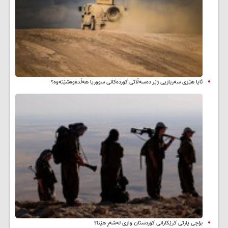
ئایا هێزی سەربازیی ژێر دەسەڵاتی کوردەکانی سووریا هەڵدەوەشێتەوە؟
بۆچی پارتی کرێکارانی کوردستان وازی لەشەڕ هێنا؟