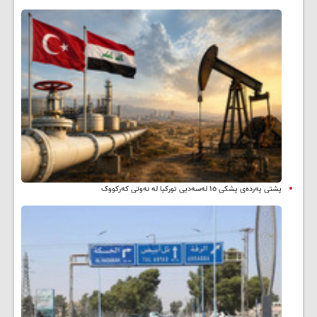
پشتی پەردەی پشکی ١٥ لەسەدیی تورکیا لە نەوتی کەرکووک