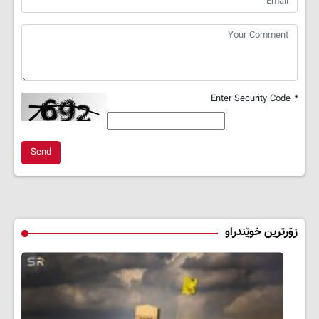
Enter Security Code
*
Send
زۆرترین خوێندراو