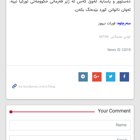
ده‌ستوور و یاسایه‌. له‌وێ که‌س له‌ ژێر فه‌رمانی حکوومه‌تی تورکیا نییه‌.
ئه‌وان ناتوانن کورد بێده‌نگ بکه‌ن.
سه‌رچاوه‌:
فورات نیووز
کۆدی هه‌واڵنێر: 60104
News ID
12019
Your Comment