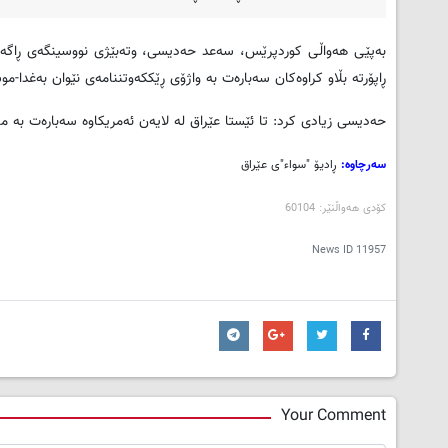
به‌پێی هه‌واڵی کوردپرێس، سه‌عد حه‌دیسی، وته‌بێژی نووسینگه‌ی ڕاگه‌یان
ڕاپۆرته‌ بڵاو کراوه‌کان سه‌باره‌ت به‌ واژۆی ڕێککه‌وتننامه‌ی نێوان به‌غدا-موسکۆ بۆ کڕینی سیسته‌می 
حه‌دیسی زیادی کرد: تا ئێستا عێراق له‌ لایه‌ن ئه‌مریکاوه‌ سه‌باره‌ت به‌ 
سه‌رچاوه‌:
ڕادیۆ "سواء"ی عێراق
کۆدی هه‌واڵنێر: 60104
News ID
11957
Your Comment