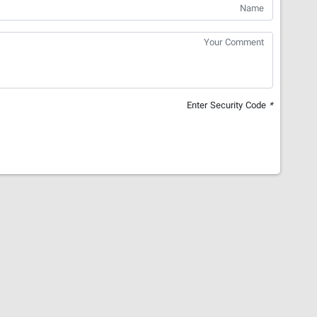
Enter Security Code
*