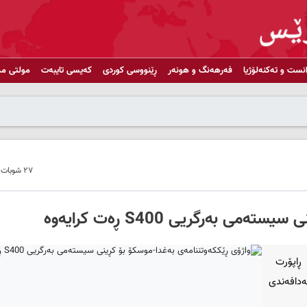
انست و تەکنەلۆژیا
فەرهەنگ و هونەر
ڕێنووسی کوردی
کەیسی تایبەت
مولتی مد
٢٧ شوبات ٢٠١٨ - ٠٩:٠٨
به‌رگریی S400 ڕه‌ت کرایه‌وه‌
ڕاپۆرت
دافه‌ندی