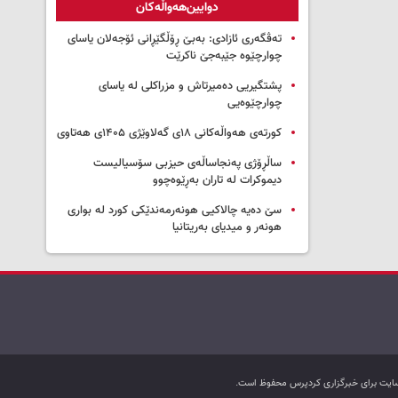
دوایین‌هەواڵەکان
تەڤگەری ئازادی: بەبێ ڕۆڵگێڕانی ئۆجەلان یاسای
چوارچێوە جێبەجێ ناکرێت
پشتگیریی دەمیرتاش و مزراکلی لە یاسای
چوارچێوەیی
کورتەی هەواڵەکانی ۱۸ی گەلاوێژی ۱۴۰۵ی هەتاوی
ساڵڕۆژی پەنجاساڵەی حیزبی سۆسیالیست
دیموکرات لە تاران بەڕێوەچوو
سێ دەیە چالاکیی هونەرمەندێکی کورد لە بواری
هونەر و میدیای بەریتانیا
ب سایت برای خبرگزاری کردپرس محفوظ است.