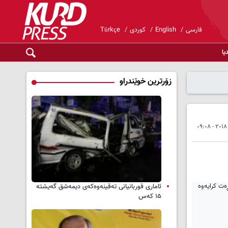
فارسی
English
کوردی
Türkçe
یا
زۆرترین خوێندراو
ئاماری قوربانیانی تەقینەوەکەی دیمەشق گەیشتە
۱۵ کەس