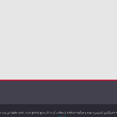
به «خبرگزاری کردپرس» بوده و هرگونه استفاده از مطالب آن با ذکر منبع بلامانع است. تمام حقوق این و