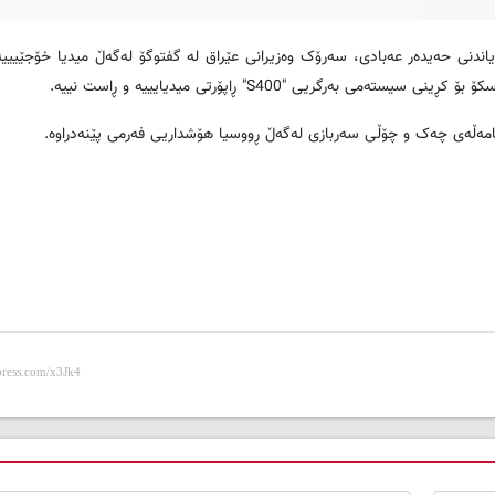
دنی حه‌یده‌ر عه‌بادی، سه‌رۆک وه‌زیرانی عێراق له‌ گفتوگۆ له‌گه‌ڵ میدیا خۆجێیییه
به‌رگریی "S400" ڕاپۆرتی میدیایییه‌ و ڕاست نییه‌.
مامه‌ڵه‌ی چه‌ک و چۆڵی سه‌ربازی له‌گه‌ڵ ڕووسیا هۆشداریی فه‌رمی پێنه‌دراوه‌.