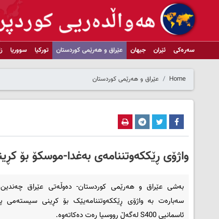
سەرەکی
ئێران
جیهان
عێراق و هەرێمی کوردستان
تورکیا
سووریا
ز
Home
عێراق و هەرێمی کوردستان
واژۆی ڕێککه‌وتننامه‌ی به‌غدا-موسکۆ بۆ کڕینی سیسته‌می 
به‌شی عێراق و هه‌رێمی کوردستان- ده‌وڵه‌تی عێراق چه‌ندین 
سه‌باره‌ت به‌ واژۆی ڕێککه‌وتننامه‌یێک بۆ کڕینی سیسته‌می په‌
ئاسمانیی S400 له‌گه‌ڵ ڕووسیا ڕه‌ت ده‌کاته‌وه‌.