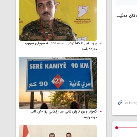
‌کان ده‌ڵێت:
پرۆسەی تێکەڵکردنی هەسەدە لە سوپای سووریا
بەردەوامە
گەڕانەوەی ئاوارەکانی سەرێکانی بۆ ۱۰ی ئاب
دواخراوە