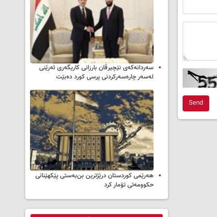
سه‌ردانه‌کەی نێچیرڤان بارزانی كاریگه‌ری ئه‌رێنی
له‌سه‌ر چاره‌سه‌ركردنی پرسی كورد ده‌بێت
Send
هەرێمی کوردستان درێژترین بن‌بەستی پێکهێنانی
حکوومەتی تۆمار کرد