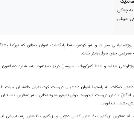
 هەندێک
 بە چەکی
ی میللی
ژنامه‌وانیی ساز كر و لەو کۆنفڕانسەدا ڕایگه‌یاند، ئه‌وان ده‌زانن كه‌ توركیا پشتگ
 هه‌رێمی خۆی به‌رفره‌وانتر بكات.
واشی تێدایه‌ و هه‌تا كه‌ركووك - مووسڵ درێژ ده‌بێته‌وه‌. به‌م شه‌ڕه‌ ده‌یانه‌وێ ئه‌
داعش ده‌كات. له‌ ڕاستیدا ئه‌وان داعشیان دروست كرد، ئه‌وان داعشیان بنیات نا. 
ن له‌گه‌ڵ داعش دروست كردوووه‌. دوای ئه‌وه‌ی هێرشه‌كانی سه‌ر عه‌فرین ده‌ستیان پ
ساڵح موسلیم ئاماژه‌ی بۆ ئه‌وه‌ كرد؛ گه‌لی عه‌فرین، عه‌فرین ده‌پارێزێت. له‌ عه‌فرین نزیكه‌ی ٨٠٠ هه‌زار كه‌