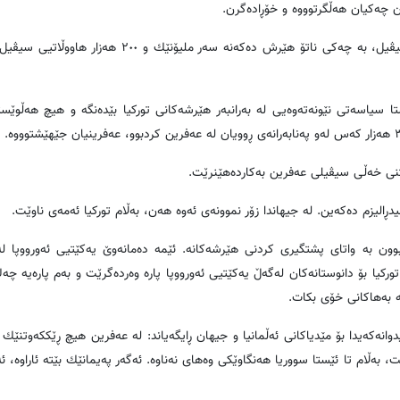
ن چه‌كیان هه‌ڵگرتوووه‌ و خۆڕاده‌گرن.
موسلیم ڕایگه‌یاند: ده‌وڵه‌تی توركیا هێرش ده‌كاته‌ سه‌ر هاووڵاتییانی سیڤیل، به‌ چه‌كی ناتۆ هێرش ده‌كه‌نه‌
ئێستا سیاسه‌تی نێونه‌ته‌وه‌یی له‌ به‌رانبه‌ر هێرشه‌كانی توركیا بێده‌نگه‌ و هیچ هه‌ڵو
نی خه‌ڵی سیڤیلی عه‌فرین به‌كارده‌هێنرێت.
دڕالیزم ده‌كه‌ین. له‌ جیهاندا زۆر نموونه‌ی ئه‌وه‌ هه‌ن، به‌ڵام توركیا ئه‌مه‌ی ناوێت.
‌بوون به‌ واتای پشتگیری كردنی هێرشه‌كانه‌. ئێمه‌ ده‌مانه‌وێ یه‌كێتیی ئه‌ورووپا له
ركیا بۆ دانوستانه‌كان له‌گه‌ڵ یه‌كێتیی ئه‌ورووپا پاره‌ وه‌رده‌گرێت و به‌م پاره‌یه‌ چ
له‌ به‌هاكانی خۆی بكات.
دوانه‌كه‌یدا بۆ مێدیاكانی ئه‌ڵمانیا و جیهان ڕایگه‌یاند: له‌ عه‌فرین هیچ ڕێككه‌وتنێك ل
‌ڵام تا ئێستا سووریا هه‌نگاوێكی وه‌های نه‌ناوه‌. ئه‌گه‌ر په‌یمانێك بێته‌ ئاراوه‌، ئه‌