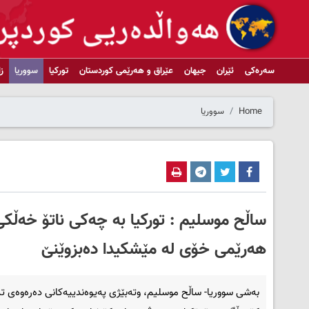
سەرەکی
ئێران
جیهان
عێراق و هەرێمی کوردستان
تورکیا
سووریا
ز
Home
سووریا
ساڵح موسلیم : تورکیا بە چەکی ناتۆ خەڵکی
هەرێمی خۆی لە مێشکیدا دەبزوێنێ
بەشی سووریا- ساڵح موسلیم، وته‌بێژی په‌یوه‌ندییه‌كانی ده‌ره‌وه‌ی ت