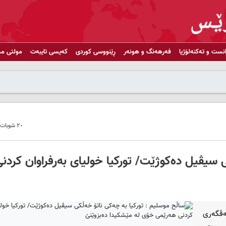
انست و تەکنەلۆژیا
فەرهەنگ و هونەر
ڕێنووسی کوردی
کەیسی تایبەت
مولتی مد
٢٠ شوبات ٢٠١٨ - ١٥:٠٩
 سیڤیل دەکوژێت/ تورکیا خولیای بەرفراوان کردن
ه‌ڤگه‌ری