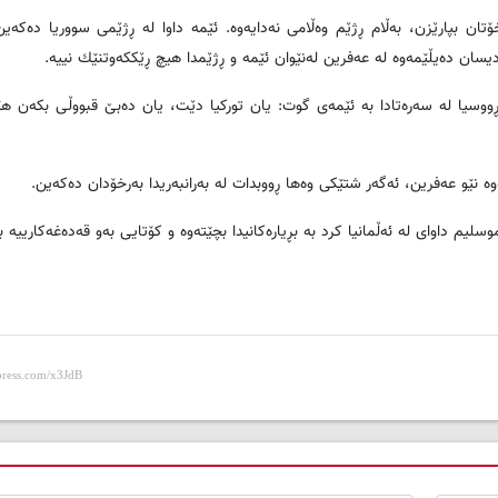
 بپارێزن، به‌ڵام ڕژێم وه‌ڵامی نه‌دایه‌وه‌. ئێمه‌ داوا له‌ ڕژێمی سووریا ده‌كه‌ی
دیسان ده‌یڵێمه‌وه‌ له‌ عه‌فرین له‌نێوان ئێمه‌ و ڕژێمدا هیچ ڕێككه‌وتنێك نییه‌.
ووسیا له‌ سه‌ره‌تادا به‌ ئێمه‌ی گوت: یان توركیا دێت، یان ده‌بێ قبووڵی بكه‌ن هێ
 نێو عه‌فرین، ئه‌گه‌ر شتێكی وه‌ها ڕووبدات له‌ به‌رانبه‌ریدا به‌رخۆدان ده‌كه‌ین.
موسلیم داوای له‌ ئه‌ڵمانیا كرد به‌ بڕیاره‌كانیدا بچێته‌وه‌ و كۆتایی به‌و قه‌ده‌غه‌كارییه‌ 