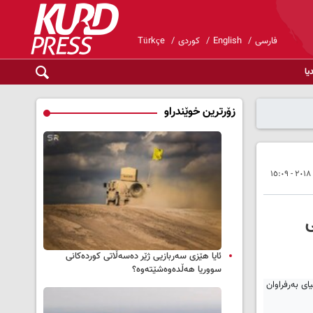
فارسی
English
کوردی
Türkçe
یا
زۆرترین خوێندراو
ی
ئایا هێزی سەربازیی ژێر دەسەڵاتی کوردەکانی
سووریا هەڵدەوەشێتەوە؟