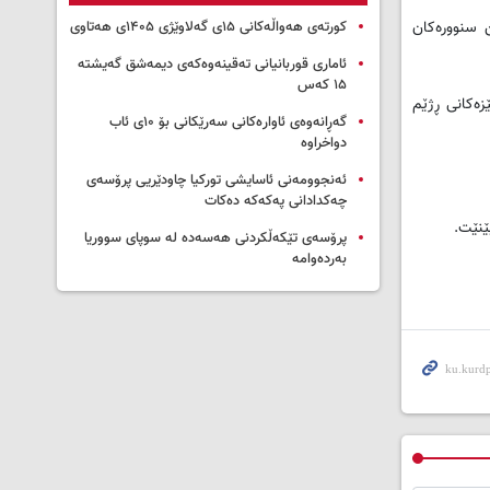
ن سنووره‌كان
کورتەی هەواڵەکانی ۱۵ی گەلاوێژی ۱۴۰۵ی هەتاوی
ئاماری قوربانیانی تەقینەوەکەی دیمەشق گەیشتە
۱۵ کەس
زه‌كانی ڕژێم
گەڕانەوەی ئاوارەکانی سەرێکانی بۆ ۱۰ی ئاب
دواخراوە
ئەنجوومەنی ئاسایشی تورکیا چاودێریی پرۆسەی
چەکدادانی پەکەکە دەکات
بێنێت.
پرۆسەی تێکەڵکردنی هەسەدە لە سوپای سووریا
بەردەوامە