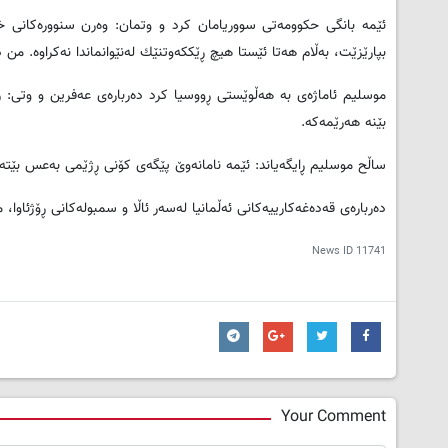
ئێمه‌ بانگی حكوومه‌تی سووریامان كرد و وتمان: وه‌رن سنووره‌كانی خۆتان
بپارێزێت، به‌ڵام هه‌تا ئێستا هیچ ڕێككه‌وتنێك له‌نێوانماندا نه‌كراوه‌. من 
موسلیم ئاماژه‌ی به‌ هه‌ڵوێستی ڕووسیا كرد ده‌رباره‌ی عه‌فرین و وتی: ڕ
بێنه‌ هه‌رێمه‌كه‌.
ساڵح موسلیم ڕایگه‌یاند: ئێمه‌ نامانه‌وێ پێگه‌ی كۆنی ڕژێمی به‌عس بێته‌وه‌‌
ده‌رباره‌ی قه‌ده‌غه‌كارییه‌كانی ئه‌ڵمانیا له‌سه‌ر ئاڵا و سمبوله‌كانی ڕۆژئاوا، 
News ID
11741
Your Comment