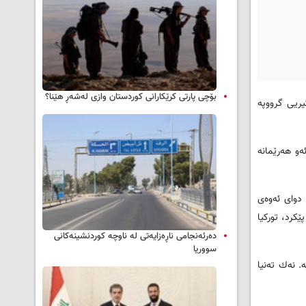
بۆچی پارتی کرێکارانی کوردستان وازی لەشەڕ هێنا؟
یریی گرووپه‌
و هه‌رێمانه‌
دوای ئه‌وه‌ی
ێكرد، توركیا
دەرئەنجامی ناڕەزایەتی لە ناوچە کوردنشینەکانی
سووریا
س ده‌ژین و نزیكه‌ی ٤٠٠ هه‌زار په‌نابه‌ریشی لێیه‌. نه‌ك ته‌نیا