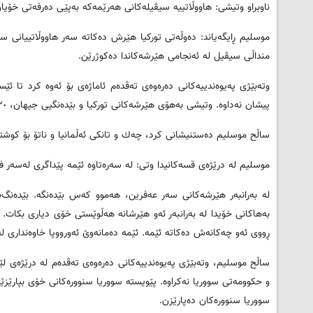
ناوبراو وتیشی: هاووڵاتییه‌ سیڤیله‌كانی هه‌رێمه‌كه‌ به‌پێی ده‌رفه‌تی خۆیا
منداڵی سیڤیل له‌ ئه‌نجامی هێرشه‌كاندا ده‌كوژرێن.
وته‌بێژی په‌یوه‌ندییه‌كانی ده‌ره‌وه‌ی ته‌ڤده‌م ئاماژه‌ی بۆ ئه‌وه‌ كرد تا 
پیشان نه‌داوه‌. وتیشی به‌هۆی هێرشه‌كانی توركیا و بێده‌نگیی جیهان، ٣٠ هه‌زار كه‌س له‌و په‌نابه‌رانه‌ی ڕوویان له‌ عه‌فرین كردبوو، عه‌فرینیان جێهێشتوووه‌.
ساڵح موسلیم ده‌ستنیشانی كرد، چه‌ك و تانكی ئه‌ڵمانیا و ناتۆ بۆ كوشت
موسلیم له‌ درێژه‌ی قسه‌كانیدا وتی: له‌ سه‌ره‌تاوه‌ ئێمه پێداگری له‌سه‌ر‌ فی
له‌ به‌رانبه‌ر هێرشه‌كانی سه‌ر عه‌فرین، هه‌موو كه‌س بێده‌نگه‌. بێده‌نگ
به‌هاكانی خۆیدا له‌ به‌رانبه‌ر ئه‌و هێرشانه‌ هه‌ڵوێستی خۆی دیاری بكات. تو
ڕووی ئه‌و چه‌كانه‌ش ده‌كاته‌ ئێمه‌. ئێمه‌ ده‌مانه‌وێ ئه‌ورووپا خاوه‌نداری 
ساڵح موسلیم، وته‌بێژی په‌یوه‌ندییه‌كانی ده‌ره‌وه‌ی ته‌ڤده‌م له‌ درێژه‌ی لێ
و حكوومه‌تی سووریا نه‌كراوه‌. پێویسته‌ سووریا سنووره‌كانی خۆی بپارێزێت، به
سووریا سنووره‌كان ده‌پارێزن.