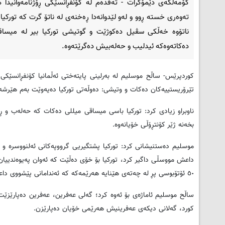
كۆمه‌ڵگه‌ی دێمۆكرات - ته‌ڤده‌م لە کۆنفڕانسێکی ڕۆژنامەوانیدا
تەوەری خستە ڕوو و لەو لێدوانەدا ڕەخنەی لە ناتۆ گرت کە تورکیا
ناتۆوە خەڵکی سڤیل دەکوژێت و گوتیشی تورکیا بیر لە میساق
دەکاتەوەکە ئیدلیب و حەلەبیش دەگرێتەوە.
کوردپرێس- ساڵح موسلیم له‌ به‌رلینی پایته‌ختی ئه‌ڵمانیا كۆنفڕانسێكی ڕۆ
تێرۆریستییه‌كان ده‌كات و وتیشی: ده‌وڵه‌تی توركیا ده‌یه‌وێت به‌م هێرشه‌
ناوبراو زیادی کرد: توركیا باسی میساقی میللی ده‌كات كه‌ حه‌له‌ب و ڕۆژئا
بخه‌نه‌ ژێر كۆنتڕۆڵی خۆیانه‌وه‌.
موسلیم ده‌ستنیشانی كرد: توركیا پشتگیریی گرووپه‌كانی ئه‌لنووسره‌ و 
داعش مووسڵی داگیر كرد، توركیا بۆ خۆی ده‌ڵێت كه‌ ئه‌وان په‌یوه‌ندییا
٥٠ ئۆتۆبوسی پڕ له‌ چه‌ته‌ی هێنایه‌ هه‌رێمه‌كه‌‌ كه‌ ئه‌ندامانی پێشووی داعش-یشیان تێدابوون.
كورد، گه‌لانی دیكه‌ی عه‌فرینیش هه‌رێمی خۆیان ده‌پارێزن.