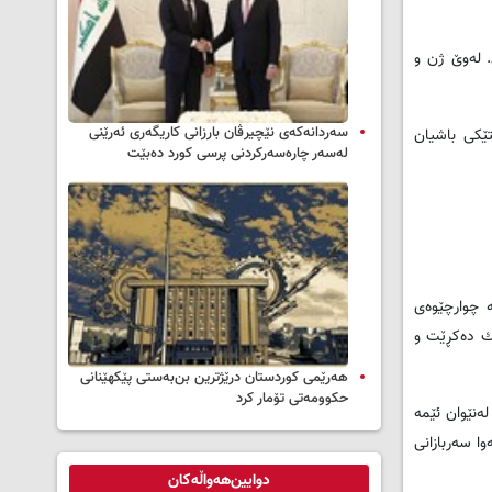
 سه‌ر ملیۆنێك و ٢٠٠ هه‌زار هاووڵاتیی سیڤیل. له‌وێ ژن و
سه‌ردانه‌کەی نێچیرڤان بارزانی كاریگه‌ری ئه‌رێنی
ێستێكی باشیان
له‌سه‌ر چاره‌سه‌ركردنی پرسی كورد ده‌بێت
‌ چوارچێوه‌ی
ه‌ك ده‌كڕێت و
هەرێمی کوردستان درێژترین بن‌بەستی پێکهێنانی
حکوومەتی تۆمار کرد
ه‌نێوان ئێمه‌
وا سه‌ربازانی
دوایین‌هەواڵەکان