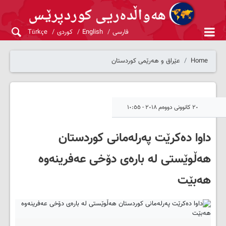
فارسی
English
کوردی
Türkçe
Home
عێراق و هەرێمی کوردستان
٢٠ کانوونی دووەم ٢٠١٨ - ١٠:٥٥
داوا ده‌کرێت په‌رله‌مانی کوردستان
هه‌ڵوێستی له‌ باره‌ی دۆخی عه‌فرینه‌وه‌
هه‌بێت