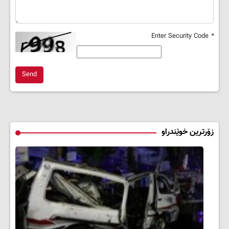
Enter Security Code
*
Send
زۆرترین خوێندراو