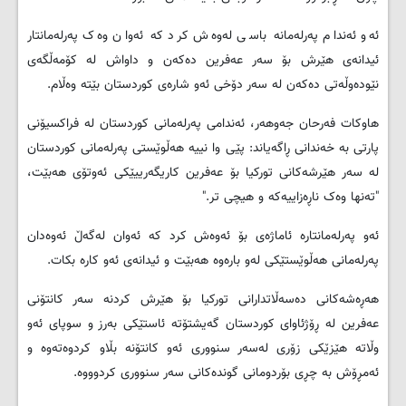
ئه‌و ئه‌ندام په‌رله‌مانه‌ باسی له‌وه‌ش کرد که‌ ئه‌وان وه‌ک په‌رله‌مانتار
ئیدانه‌ی هێرش بۆ سه‌ر عه‌فرین ده‌که‌ن و داواش له‌ کۆمه‌ڵگه‌ی
نێوده‌وڵه‌تی ده‌که‌ن له‌ سه‌ر دۆخی ئه‌و شاره‌ی کوردستان بێته‌ وه‌ڵام.
هاوکات فه‌رحان جه‌وهه‌ر، ئه‌ندامی په‌رله‌مانی کوردستان له‌ فراکسیۆنی
پارتی به‌ خه‌ندانی ڕاگه‌یاند: پێی وا نییه‌ هه‌ڵوێستی په‌رله‌مانی کوردستان
له‌ سه‌ر هێرشه‌کانی تورکیا بۆ عه‌فرین کاریگه‌رییێکی ئه‌وتۆی هه‌بێت،
"ته‌نها وه‌ک ناڕه‌زاییه‌که‌ و هیچی تر."
ئه‌و په‌رله‌مانتاره‌ ئاماژه‌ی بۆ ئه‌وه‌ش کرد که‌ ئه‌وان له‌گه‌ڵ ئه‌وه‌دان
په‌رله‌مانی هه‌ڵوێستێکی له‌و باره‌وه‌ هه‌بێت و ئیدانه‌ی ئه‌و کاره‌ بکات.
هه‌ڕه‌شه‌کانی ده‌سه‌ڵاتدارانی تورکیا بۆ هێرش کردنه‌ سه‌ر کانتۆنی
عه‌فرین له‌ ڕۆژئاوای کوردستان گه‌یشتۆته‌ ئاستێکی به‌رز و سوپای ئه‌و
وڵاته‌ هێزێکی زۆری له‌سه‌ر سنووری ئه‌و کانتۆنه‌ بڵاو کردوه‌ته‌وه‌ و
ئه‌مڕۆش به‌ چڕی بۆردومانی گونده‌کانی سه‌ر سنووری کردوووه‌.