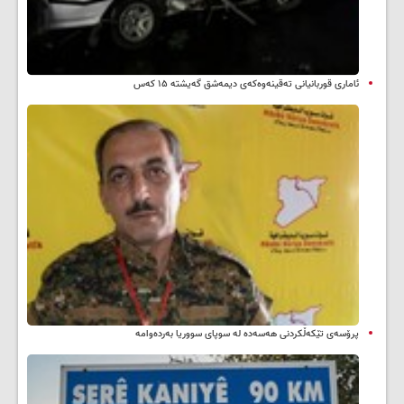
ئاماری قوربانیانی تەقینەوەکەی دیمەشق گەیشتە ۱۵ کەس
پرۆسەی تێکەڵکردنی هەسەدە لە سوپای سووریا بەردەوامە