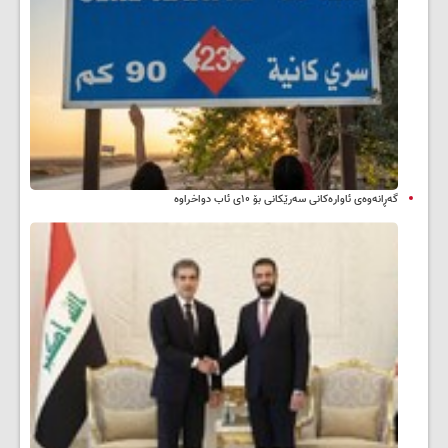
گەڕانەوەی ئاوارەکانی سەرێکانی بۆ ۱۰ی ئاب دواخراوە