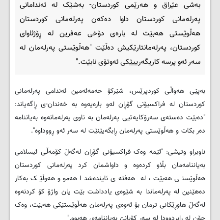
به‌شی عێراق و هه‌رێمی کوردستان- به‌شێک له‌ ئه‌ندامانی
په‌رله‌مانی کوردستان داوا ده‌که‌ن په‌رله‌مانی کوردستان
هه‌ڵوێستی هه‌بێت له‌ باره‌ی دۆخی عه‌فرین له‌ ڕۆژئاوای
کوردستان، په‌رله‌مانتارێکیش ده‌ڵێت "هه‌ڵوێستی په‌رله‌مان له‌
سه‌ر ئه‌و پرسه‌ کاریگه‌رییێکی ئه‌وتۆی نابێت."
به‌پێی هه‌واڵی کوردپرێس، شێرکۆ حه‌مه‌ئه‌مین ئه‌ندامی په‌رله‌مانی
کوردستان له‌ فراکسیۆنی گۆڕان له‌و باره‌یه‌وه‌ به‌ خه‌ندان-ی ڕاگه‌یاند:
"ده‌بێت ده‌سته‌ی سه‌رۆکایه‌تیی په‌رله‌مان به‌ ناوی په‌رله‌مانه‌وه‌ به‌یاننامه‌
ده‌ر بکات و هه‌ڵوێستی په‌رله‌مان ڕابگه‌یێنێت له‌ سه‌ر ئه‌و ڕووداوه‌".
ناوبراو وتیشی: "ئێمه‌ وه‌ک فراکسیۆنی گۆڕان له‌گه‌ڵ کۆمه‌ڵی ئیسلامی
به‌یاننامه‌مان بڵاو کرده‌وه‌ و داواشمان کرد په‌رله‌مانی کوردستان
هه‌ڵوێستی هه‌بێت، له‌ هه‌فته‌ی ئاینده‌شدا هه‌موو هه‌وڵێک به‌کار
ده‌هێنین له‌ په‌رله‌ماندا به‌ شێوه‌ی یادداشت بێت یان واژۆ کۆ کردنه‌وه‌
له‌گه‌ڵ هاوڕێکانی ترمان بۆ ئه‌وه‌ی په‌رله‌مان هه‌ڵوێستێکی هه‌بێت، وه‌ک
چۆن له‌ ڕابردوودا له‌ سه‌ر کۆبانێ به‌یاننامه‌ی هه‌بوو."