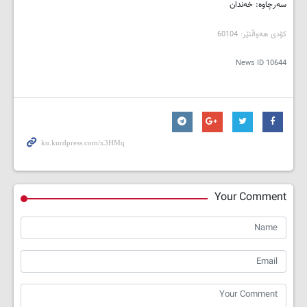
سه‌رچاوه‌: خه‌ندان
کۆدی هه‌واڵنێر: 60104
News ID
10644
Your Comment