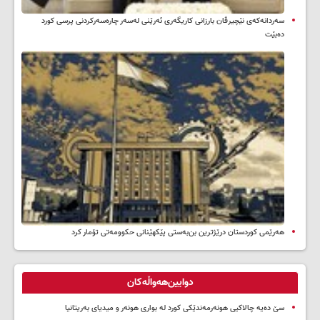
سه‌ردانه‌کەی نێچیرڤان بارزانی كاریگه‌ری ئه‌رێنی له‌سه‌ر چاره‌سه‌ركردنی پرسی كورد
ده‌بێت
هەرێمی کوردستان درێژترین بن‌بەستی پێکهێنانی حکوومەتی تۆمار کرد
دوایین‌هەواڵەکان
سێ دەیە چالاکیی هونەرمەندێکی کورد لە بواری هونەر و میدیای بەریتانیا