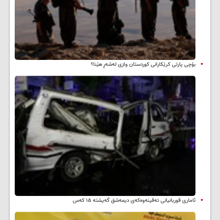
بۆچی پارتی کرێکارانی کوردستان وازی لەشەڕ هێنا؟
ئاماری قوربانیانی تەقینەوەکەی دیمەشق گەیشتە ۱۵ کەس