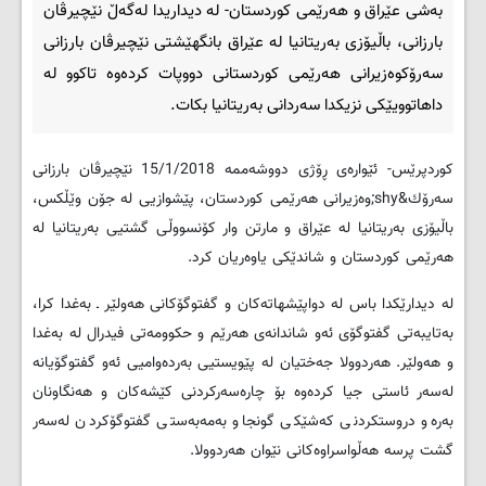
بەشی عێراق و هەرێمی کوردستان- له‌ دیداریدا له‌گه‌ڵ نێچیرڤان
بارزانی، باڵیۆزی به‌ریتانیا له‌ عێراق بانگهێشتى نێچیرڤان بارزانی
سه‌رۆكوه‌زیرانی هه‌رێمی كوردستانی دووپات كرده‌وه‌ تاكوو له‌
داهاتوویێكی نزیكدا سه‌ردانی به‌ریتانیا بكات.
کوردپرێس- ئێواره‌ی ڕۆژی دووشه‌ممه‌ 15/1/2018 نێچیرڤان بارزانی
سه‌رۆك&shy;وه‌زیرانی هه‌رێمی كوردستان، پێشوازیی له‌ جۆن وێڵكس،
باڵیۆزی به‌ریتانیا له‌ عێراق و مارتن وار كۆنسووڵی گشتیی به‌ریتانیا له‌
هه‌رێمی كوردستان و شاندێكی یاوه‌ریان كرد.
له‌ دیدارێكدا باس له‌ دواپێشهاته‌كان و گفتوگۆكانی هه‌ولێر ـ به‌غدا كرا،
به‌تایبه‌تی گفتوگۆی ئه‌و شاندانه‌ی هه‌رێم و حكوومه‌تی فیدرال له‌ به‌غدا
و هه‌ولێر. هه‌ردوولا جه‌ختیان له پێویستیی به‌رده‌وامیی ئه‌و گفتوگۆیانه‌
له‌سه‌ر ئاستی جیا كرده‌وه‌ بۆ چاره‌سه‌ركردنی كێشه‌كان و هه‌نگاونان
به‌ره‌و دروستكردنی كه‌شێكی گونجاو به‌مه‌به‌ستی گفتوگۆكردن له‌سه‌ر
گشت پرسه‌ هه‌ڵواسراوه‌كانی نێوان هه‌ردوولا.