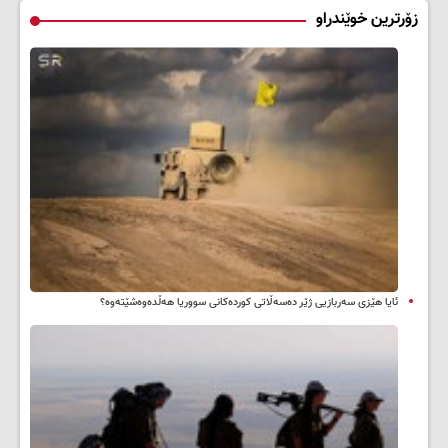
زۆرترین خوێندراو
ئایا هێزی سەربازیی ژێر دەسەڵاتی کوردەکانی سووریا هەڵدەوەشێتەوە؟