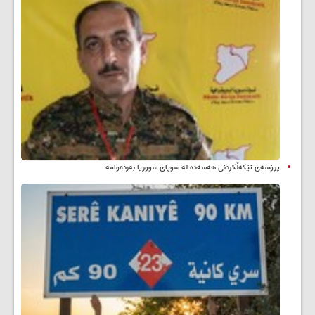
پرۆسەی تێکەڵکردنی هەسەدە لە سوپای سووریا بەردەوامە