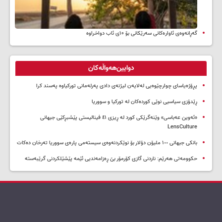
گەڕانەوەی ئاوارەکانی سەرێکانی بۆ ۱۰ی ئاب دواخراوە
دوایین‌هەواڵەکان
پڕۆژەیاسای چوارچێوەیی لەلایەن لیژنەی دادی پەرلەمانی تورکیاوە پەسند کرا
ڕێدۆزی سیاسیی نوێی کوردەکان لە تورکیا و سووریا
«ئەوین عەباسی» وێنەگرێکی کورد لە ڕیزی ٤١ فینالیستی پێشبڕکێی جیهانی
LensCulture
بانکی جیهانی ١٠٠ ملیۆن دۆلار بۆ نوێکردنەوەی سیستەمی پارەی سووریا تەرخان دەکات
حکوومەتی هەرێم: ناردنی گازی کۆرمۆر بێ ڕەزامەندیی ئێمە پێشێلکردنی گرێبەستە