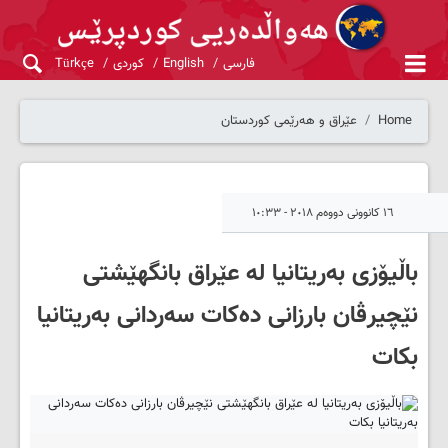
فارسی
English
کوردی
Türkçe
Home
عێراق و هەرێمی کوردستان
١٦ کانوونی دووەم ٢٠١٨ - ١٠:٣٣
باڵیۆزی به‌ریتانیا له‌ عێراق بانگهێشتى
نێچیرڤان بارزانی دەکات سه‌ردانی به‌ریتانیا
بكات