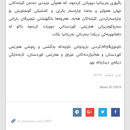
باڵیۆزی به‌ریتانیا دووپاتی كرده‌وه‌، كه‌ هه‌وڵی جیددی ده‌ده‌ن كێشه‌كانی
نێوان هه‌ولێر و به‌غدا چاره‌سه‌ر بكرێن و كه‌شێكی گونجاویش بۆ
چاره‌سه‌ركردنی كێشه‌كان هه‌یه، هه‌روه‌ها بانگهێشتى نێچیرڤان بارزانی
سه‌رۆكوه‌زیرانی هه‌رێمی كوردستانی دووپات كرده‌وه‌ تاكو له‌
داهاتوویه‌كی نزیكدا سه‌ردانی به‌ریتانیا بكات.
تاوتوێ&shy;كردنی بارودۆخی ناوچه‌كه‌ به‌گشتی و ڕه‌وشی هه‌رێمی
كوردستان و هه‌ڵبژاردنه‌كانی عێراق و هه‌رێمی كوردستان، لایه‌نه‌ێكی
دیكه‌ی دیداره‌كه‌ بوو.
کۆدی هەواڵنێر: 60101
News ID
10510