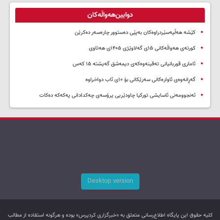
دوایین‌هەواڵەکان
کێشە هەڵپەسێردراوەکان بەپێی دەستوور چارەسەر دەکرێن
کورتەی هەواڵەکانی ۱۵ی گەلاوێژی ۱۴۰۵ی هەتاوی
ئاماری قوربانیانی تەقینەوەکەی دیمەشق گەیشتە ۱۵ کەس
گەڕانەوەی ئاوارەکانی سەرێکانی بۆ ۱۰ی ئاب دواخراوە
ئەنجوومەنی ئاسایشی تورکیا چاودێریی پرۆسەی چەکدادانی پەکەکە دەکات
Desktop version
کليه حقوق اين پایگاه اطلاع‌رسانی متعلق به «خبرگزاری کردپرس» بوده و هرگونه استفاده از مطالب