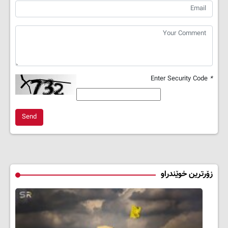
Enter Security Code
*
Send
زۆرترین خوێندراو