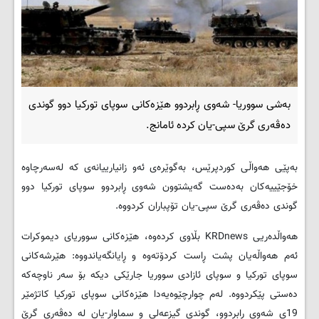
بەشی سووریا- شەوی ڕابردوو هێزەکانی سوپای تورکیا دوو گوندی
دەڤەری گرێ سپی-یان کردە ئامانج.
بەپێی هەواڵی کوردپرێس، بەگوێرەی ئەو زانیارییانەی کە لەسەرچاوە
خۆجێییەکان بەدەست گەیشتوون شەوی ڕابردوو سوپای تورکیا دوو
گوندی دەڤەری گرێ سپی-یان تۆپباران کردووە.
هەواڵدەریی
KRDnews
بڵاوی کردەوە، هێزەکانی سووریای دیموکرات
ئەم هەواڵەیان پشت ڕاست کردۆتەوە و ڕایانگەیاندووە: هێرشەکانی
سوپای تورکیا و سوپای ئازادی سووریا جارێکی دیکە بۆ سەر ناوچەکە
دەستی پێکردووە. لەم چوارچێوەیەدا هێزەکانی سوپای تورکیا کاتژمێر
19ی شەوی ڕابردوو، گوندی گیزعەلی و سماوار-یان لە دەڤەری گرێ