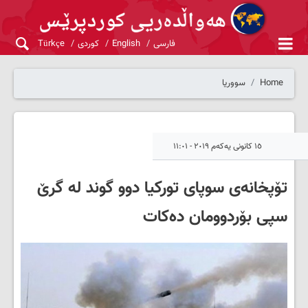
فارسی
English
کوردی
Türkçe
Home
سووریا
١٥ کانونی یەکەم ٢٠١٩ - ١١:٠١
تۆپخانەی سوپای تورکیا دوو گوند لە گرێ
سپی بۆردوومان دەکات