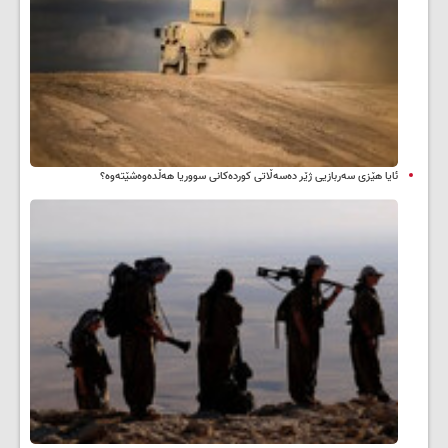
ئایا هێزی سەربازیی ژێر دەسەڵاتی کوردەکانی سووریا هەڵدەوەشێتەوە؟