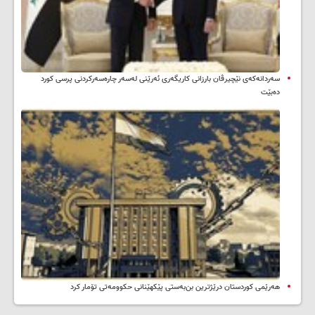
سه‌ردانه‌کەی نێچیرڤان بارزانی كاریگه‌ری ئه‌رێنی له‌سه‌ر چاره‌سه‌ركردنی پرسی كورد
ده‌بێت
هەرێمی کوردستان درێژترین بن‌بەستی پێکهێنانی حکوومەتی تۆمار کرد