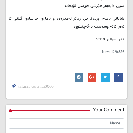
سپی دایەبەر هێرشی قورسی تۆپخانە.
شایانی باسە، وردەکاریی زیاتر لەمبارەوە و ئاماری خەساری گیانی تا
ئەم کاتە وەدەست نەگەیشتووە.
کۆدی هەواڵنێر: 60113
News ID
96876
Your Comment