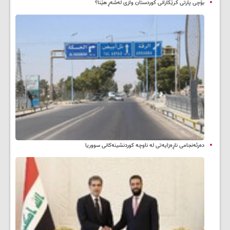
بۆچی پارتی کرێکارانی کوردستان وازی لەشەڕ هێنا؟
دەرئەنجامی ناڕەزایەتی لە ناوچە کوردنشینەکانی سووریا