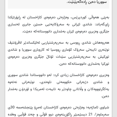
سووریا ده‌بن ڕاده‌گه‌یێنێت.
به‌پێی هه‌واڵی کوردپرێس، وه‌زاره‌تی ده‌ره‌وه‌ی کازاخستان له‌ ڕاپۆرتێکدا
ڕای‌گه‌یاند: شاندی ئێرانی به‌ سه‌رۆکایه‌تیی حسێن جابری ئه‌نساری
جێگری وه‌زیری ده‌ره‌وه‌ی ئێران به‌شداری دانووستانه‌که‌ ده‌بێت.
هه‌روه‌هاش شاندی ڕووسی به‌ سه‌رپه‌رشتیاریی ئه‌لێکساندێر لاڤرۆنتیڤ
نوێنه‌ری تایبه‌تی سه‌رۆک کۆماری ڕووسیا له‌ کاروباری سووریا و شاندی
تورکیش به‌ سه‌رپه‌رشتیاریی سێدات ئۆناڵ جێگری وه‌زیری ده‌ره‌وه‌ی
تورکیا به‌شداری دانووستانه‌که‌ ده‌بن.
وه‌زیری ده‌ره‌وه‌ی کازاخستان زیادی کرد: له‌و دانووستاندا شاندی سووری
و شاندی دژبه‌رانی حکوومه‌تی ناوه‌ندی، نوێنه‌رانی نه‌ته‌وه‌
یه‌کگرتوووه‌کان و وڵاتانی چاودێر به‌ تایبه‌ت ئه‌مریکا و ئۆردۆن به‌شدار
ده‌بن.
شیاوی ئاماژه‌یه‌؛ وه‌زاره‌تی ده‌ره‌وه‌ی کازاخستان ئه‌مڕۆ پێنجشه‌ممه‌ 30ی
سه‌رماوه‌ز/ 21 دیسێمبێر ڕاگۆڕینه‌وه‌ی دوو قۆڵی و چه‌ند قۆڵیی وه‌فده‌