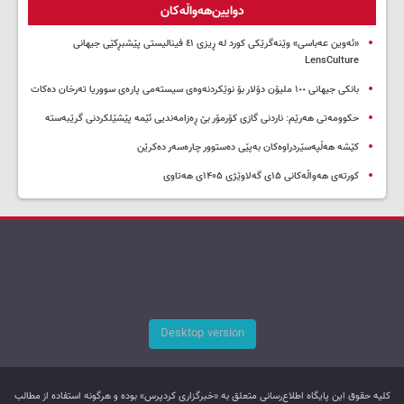
دوایین‌هەواڵەکان
«ئەوین عەباسی» وێنەگرێکی کورد لە ڕیزی ٤١ فینالیستی پێشبڕکێی جیهانی
LensCulture
بانکی جیهانی ١٠٠ ملیۆن دۆلار بۆ نوێکردنەوەی سیستەمی پارەی سووریا تەرخان دەکات
حکوومەتی هەرێم: ناردنی گازی کۆرمۆر بێ ڕەزامەندیی ئێمە پێشێلکردنی گرێبەستە
کێشە هەڵپەسێردراوەکان بەپێی دەستوور چارەسەر دەکرێن
کورتەی هەواڵەکانی ۱۵ی گەلاوێژی ۱۴۰۵ی هەتاوی
Desktop version
کليه حقوق اين پایگاه اطلاع‌رسانی متعلق به «خبرگزاری کردپرس» بوده و هرگونه استفاده از مطالب