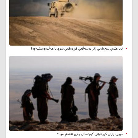
ئایا هێزی سەربازیی ژێر دەسەڵاتی کوردەکانی سووریا هەڵدەوەشێتەوە؟
بۆچی پارتی کرێکارانی کوردستان وازی لەشەڕ هێنا؟