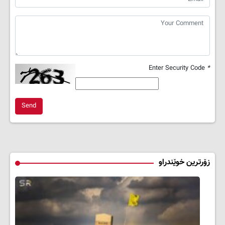
Enter Security Code
*
Send
زۆرترین خوێندراو