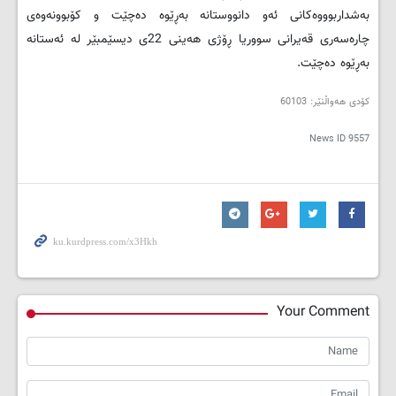
به‌شداربوووه‌کانی ئه‌و دانووستانه‌ به‌ڕێوه‌ ده‌چێت و کۆبوونه‌وه‌ی
چاره‌سه‌ری قه‌یرانی سووریا ڕۆژی هه‌ینی 22ی دیسێمبێر له‌ ئه‌ستانه‌
به‌ڕێوه‌ ده‌چێت.
کۆدی هه‌واڵنێر: 60103
News ID
9557
Your Comment