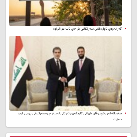
گەڕانەوەی ئاوارەکانی سەرێکانی بۆ ۱۰ی ئاب دواخراوە
سه‌ردانه‌کەی نێچیرڤان بارزانی كاریگه‌ری ئه‌رێنی له‌سه‌ر چاره‌سه‌ركردنی پرسی كورد
ده‌بێت