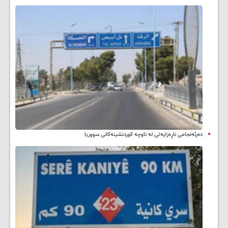
دەرئەنجامی ناڕەزایەتی لە ناوچە کوردنشینەکانی سووریا