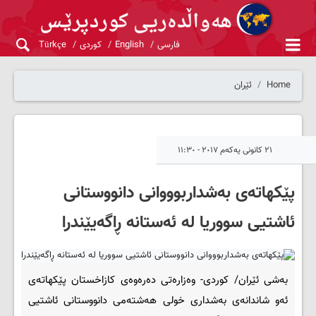
فارسی
English
کوردی
Türkçe
Home
ئێران
٢١ کانونی یەکەم ٢٠١٧ - ١١:٣٠
پێکهاته‌ی به‌شداربوووانی دانووستانی
ئاشتیی سووریا له‌ ئه‌ستانه‌ ڕاگه‌یێندرا
به‌شی ئێران/ کوردی- وه‌زاره‌تی ده‌ره‌وه‌ی کازاخستان پێکهاته‌ی
ئه‌و شاندانه‌ی به‌شداری خولی هه‌شته‌می دانووستانی ئاشتیی